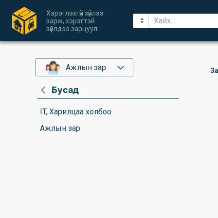
Хэрэглэхгүй зүйлээ
зарж, хэрэгтэй
зүйлдээ зарцуул.
Ажлын зар
За
Бусад
IT, Харилцаа холбоо
Ажлын зар