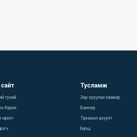
 сайт
Тусламж
ий тухай
Зар оруулах заавар
оо барих
Баннер
 хүсэлт
Түгээмэл асуулт
үлэгч
Бүтэц