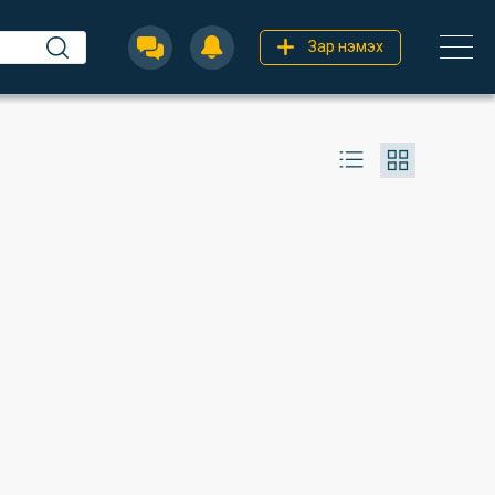
Зар нэмэх