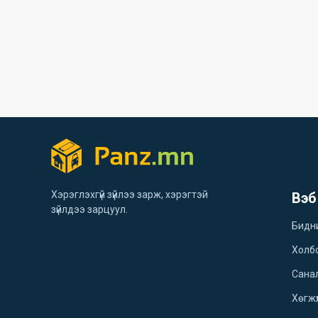
Хэрэглэхгүй зүйлээ зарж, хэрэгтэй
Вэб
зүйлдээ зарцуул.
Бидн
Холб
Санал
Хөгжү