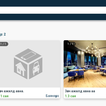
р:
2
1
/
1
1
/
1
өөгч ажилд авна.
Зөөгч ажилд авна аа
Баянзүрх
.1 сая
1.3 сая