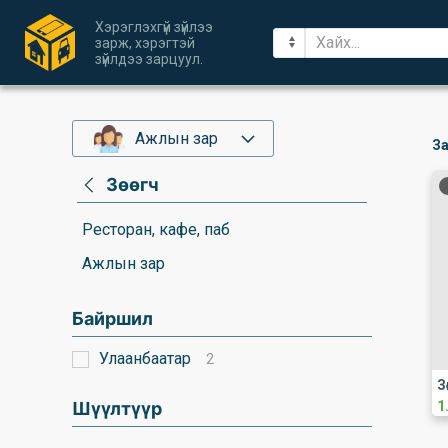
Хэрэглэхгүй зүйлээ
зарж, хэрэгтэй
зүйлдээ зарцуул.
Ажлын зар
За
Зөөгч
Pесторан, кафе, паб
Ажлын зар
Байршил
Улаанбаатар
2
З
Шүүлтүүр
1