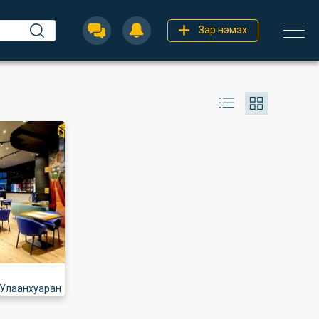
Зар нэмэх
Улаанхуаран