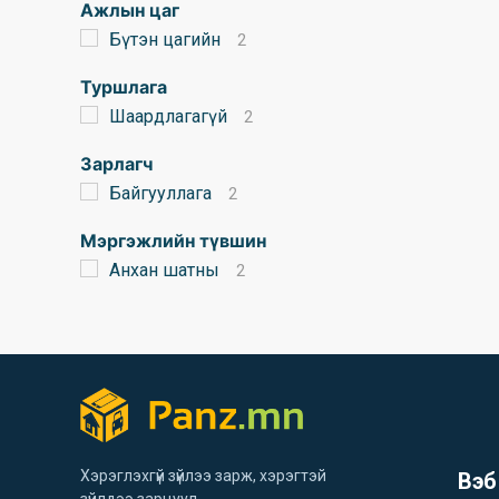
Ажлын цаг
Бүтэн цагийн
2
Туршлага
Шаардлагагүй
2
Зарлагч
Байгууллага
2
Мэргэжлийн түвшин
Анхан шатны
2
Хэрэглэхгүй зүйлээ зарж, хэрэгтэй
Вэб