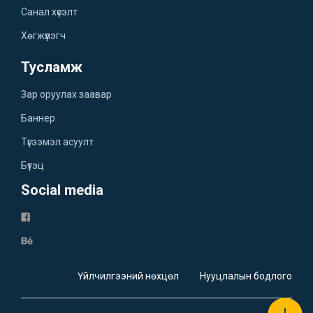
Санал хүсэлт
Хөгжүүлэгч
Тусламж
Зар оруулах заавар
Баннер
Түгээмэл асуулт
Бүтэц
Social media
Үйлчилгээний нөхцөл
Нууцлалын бодлого