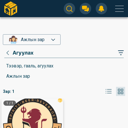
Ажлын зар
Агуулах
Тээвэр, гааль, агуулах
Ажлын зар
Зар:
1
1
/
1