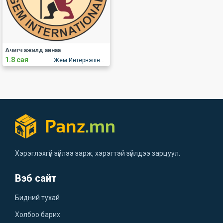
Ачигч ажилд авнаа
1.8 сая
Жем Интернэшнл ХХК
Хэрэглэхгүй зүйлээ зарж, хэрэгтэй зүйлдээ зарцуул.
Вэб сайт
Бидний тухай
Холбоо барих