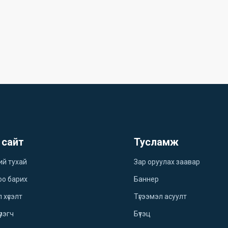
 сайт
Тусламж
ий тухай
Зар оруулах заавар
оо барих
Баннер
 хүсэлт
Түгээмэл асуулт
үлэгч
Бүтэц