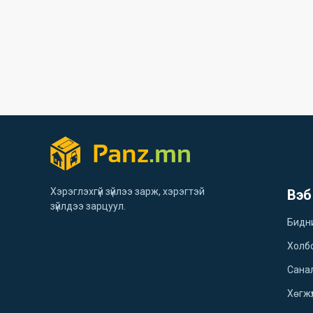
Хэрэглэхгүй зүйлээ зарж, хэрэгтэй
Вэб
зүйлдээ зарцуул.
Бидн
Холб
Санал
Хөгжү