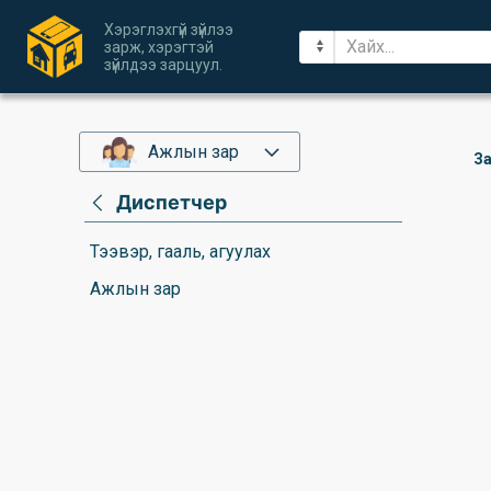
Хэрэглэхгүй зүйлээ
зарж, хэрэгтэй
зүйлдээ зарцуул.
Ажлын зар
За
Диспетчер
Тээвэр, гааль, агуулах
Ажлын зар