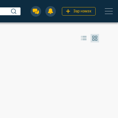
Зар нэмэх