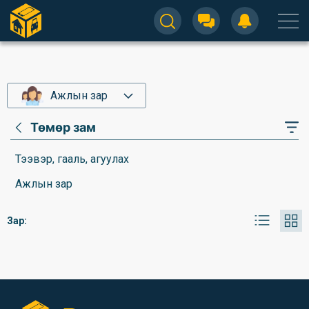
Ажлын зар
Төмөр зам
Тээвэр, гааль, агуулах
Ажлын зар
Зар: