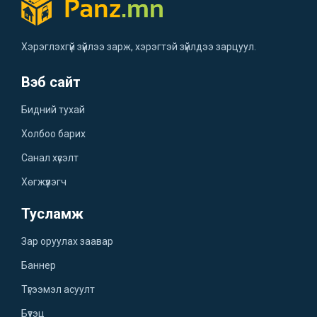
Хэрэглэхгүй зүйлээ зарж, хэрэгтэй зүйлдээ зарцуул.
Вэб сайт
Бидний тухай
Холбоо барих
Санал хүсэлт
Хөгжүүлэгч
Тусламж
Зар оруулах заавар
Баннер
Түгээмэл асуулт
Бүтэц