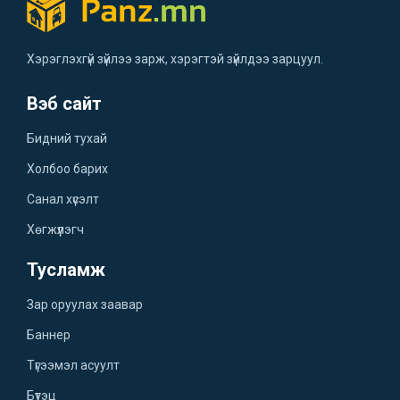
Хэрэглэхгүй зүйлээ зарж, хэрэгтэй зүйлдээ зарцуул.
Вэб сайт
Бидний тухай
Холбоо барих
Санал хүсэлт
Хөгжүүлэгч
Тусламж
Зар оруулах заавар
Баннер
Түгээмэл асуулт
Бүтэц