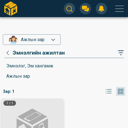
Ажлын зар
Эмнэлгийн ажилтан
Эмнэлэг, Эм хангамж
Ажлын зар
Зар:
1
1
/
1