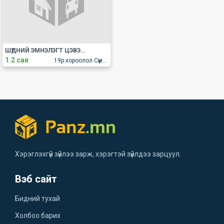
ШҮДНИЙ ЭМНЭЛЭГТ ЦЭВЭРЛЭГЭЭНИЙ АЖИЛТАН АВНА.
1.2 сая
19р хороолол Сүмбэр таур
Хэрэглэхгүй зүйлээ зарж, хэрэгтэй зүйлдээ зарцуул.
Вэб сайт
Бидний тухай
Холбоо барих