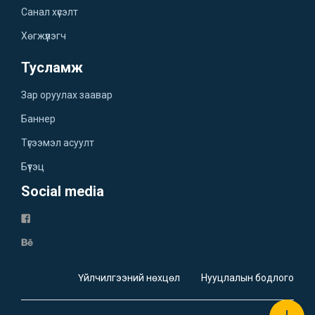
Санал хүсэлт
Хөгжүүлэгч
Тусламж
Зар оруулах заавар
Баннер
Түгээмэл асуулт
Бүтэц
Social media
Үйлчилгээний нөхцөл
Нууцлалын бодлого