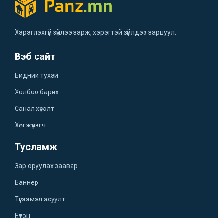
Хэрэглэхгүй зүйлээ зарж, хэрэгтэй зүйлдээ зарцуул.
Вэб сайт
Бидний тухай
Холбоо барих
Санал хүсэлт
Хөгжүүлэгч
Тусламж
Зар оруулах заавар
Баннер
Түгээмэл асуулт
Бүтэц