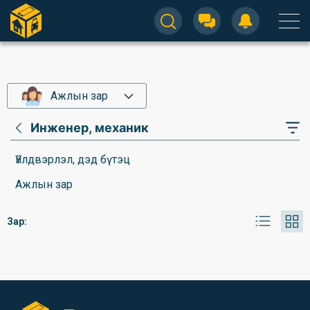
Ажлын зар
Инженер, механик
Үйлдвэрлэл, дэд бүтэц
Ажлын зар
Зар: