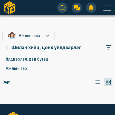
Ажлын зар
Шилэн хийц, цонх үйлдвэрлэл
Үйлдвэрлэл, дэд бүтэц
Ажлын зар
Зар: