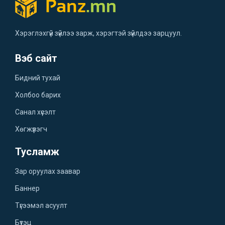
Хэрэглэхгүй зүйлээ зарж, хэрэгтэй зүйлдээ зарцуул.
Вэб сайт
Бидний тухай
Холбоо барих
Санал хүсэлт
Хөгжүүлэгч
Тусламж
Зар оруулах заавар
Баннер
Түгээмэл асуулт
Бүтэц