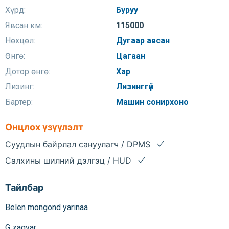
Хүрд:
Буруу
Явсан км:
115000
Нөхцөл:
Дугаар авсан
Өнгө:
Цагаан
Дотор өнгө:
Хар
Лизинг:
Лизинггүй
Бартер:
Машин сонирхоно
Онцлох үзүүлэлт
Суудлын байрлал сануулагч / DPMS
Салхины шилний дэлгэц / HUD
Тайлбар
Belen mongond yarinaa
G zagvar