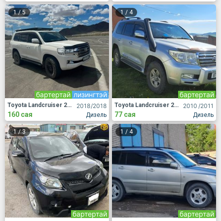
1
/
5
1
/
4
бартертай
лизингтэй
бартертай
Toyota Landcruiser 200
Toyota Landcruiser 200
2018
/2018
2010
/2011
160 сая
77 сая
Дизель
Дизель
1
/
3
1
/
4
бартертай
бартертай