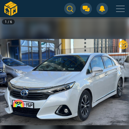
1
/
6