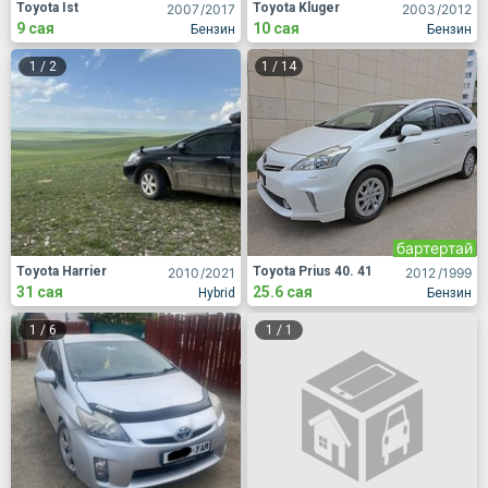
Toyota Ist
Toyota Kluger
2007
/2017
2003
/2012
9 сая
10 сая
Бензин
Бензин
1
/
2
1
/
14
бартертай
Toyota Harrier
Toyota Prius 40. 41
2010
/2021
2012
/1999
31 сая
25.6 сая
Hybrid
Бензин
1
/
6
1
/
1