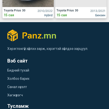
Toyota Prius 30
Toyota Prius 30
2010
/2022
2013
/2021
15 сая
15 сая
Hybrid
Бензин
Хэрэглэхгүй зүйлээ зарж, хэрэгтэй зүйлдээ зарцуул.
Вэб сайт
Бидний тухай
Холбоо барих
Санал хүсэлт
Хөгжүүлэгч
Тусламж