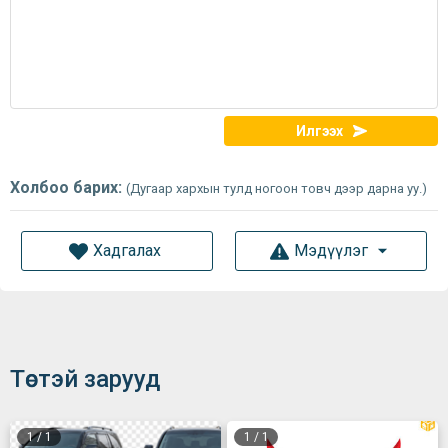
Илгээх
Холбоо барих:
(Дугаар хархын тулд ногоон товч дээр дарна уу.)
Хадгалах
Мэдүүлэг
Төстэй зарууд
1
/
1
1
/
1