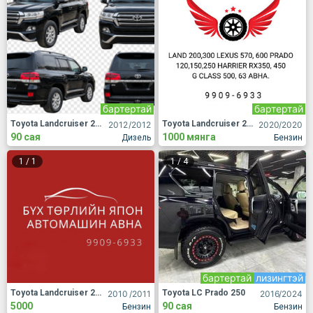
бартертай
бартертай
Toyota Landcruiser 200
Toyota Landcruiser 200
2012
/2012
2020
/2020
90 сая
1000 мянга
Дизель
Бензин
1
/
1
1
/
4
бартертай
лизингтэй
Toyota Landcruiser 200
Toyota LC Prado 250
2010
/2011
2016
/2024
5000
90 сая
Бензин
Бензин