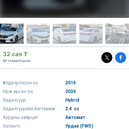
32 сая ₮
Үнэ тохиролцоно
Үйлдвэрлэсэн он:
2014
Орж ирсэн он:
2024
Хөдөлгүүр:
Hybrid
Хөдөлгүүрийн багтаамж:
2.4 сс
Хурдны хайрцаг:
Автомат
Хөтлөгч:
Урдаа (FWD)