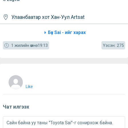
Улаанбаатар хот
Хан-Уул
Artsat
Бүх Sai - ийг харах
Үзсэн:
1 жилийн өмнө
19:13
275
Like
Чат илгээх