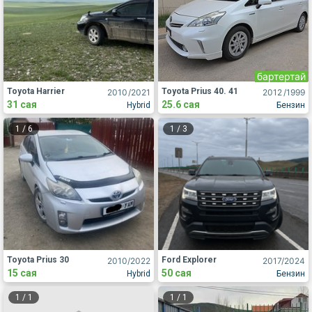
бартертай
Toyota Harrier
Toyota Prius 40. 41
2010
/2021
2012
/1999
31 сая
25.6 сая
Hybrid
Бензин
1
/
6
1
/
3
Toyota Prius 30
Ford Explorer
2010
/2022
2017
/2024
15 сая
50 сая
Hybrid
Бензин
1
/
1
1
/
1