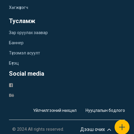
Хөгжүүлэгч
Тусламж
Зар оруулах заавар
Баннер
Түгээмэл асуулт
Бүтэц
Social media
Үйлчилгээний нөхцөл
Нууцлалын бодлого
© 2024 All rights reserved.
Дээш очих