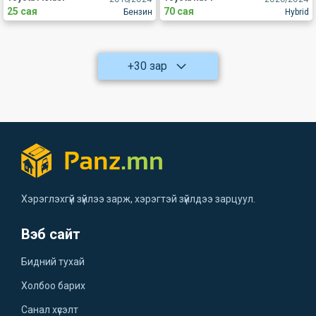
25 сая
70 сая
Бензин
Hybrid
+30 зар
Хэрэглэхгүй зүйлээ зарж, хэрэгтэй зүйлдээ зарцуул.
Вэб сайт
Бидний тухай
Холбоо барих
Санал хүсэлт