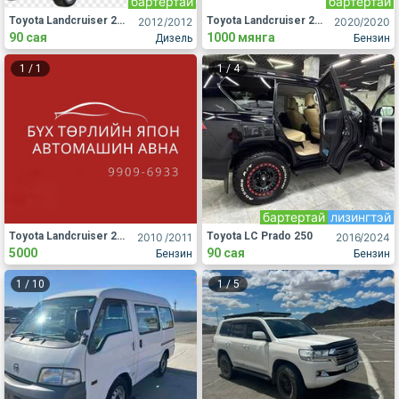
бартертай
бартертай
Toyota Landcruiser 200
Toyota Landcruiser 200
2012
/2012
2020
/2020
90 сая
1000 мянга
Дизель
Бензин
1
/
1
1
/
4
бартертай
лизингтэй
Toyota Landcruiser 200
Toyota LC Prado 250
2010
/2011
2016
/2024
5000
90 сая
Бензин
Бензин
1
/
10
1
/
5