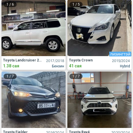
1
/
6
1
/
5
лизингтэй
Toyota Landcruiser 200
Toyota Crown
2017
/2018
2015
/2024
1.38 сая
41 сая
Бензин
Hybrid
1
/
7
1
/
7
Toyota Fielder
Toyota Rav4
2016
/2024
2020
/2024