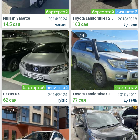
бартертай
бартертай
лизингтэй
Nissan Vanette
Toyota Landcruiser 200
2014
/2024
2018
/2018
14.5 сая
160 сая
Бензин
Дизель
1
/
4
1
/
4
бартертай
лизингтэй
бартертай
Lexus RX
Toyota Landcruiser 200
2014
/2024
2010
/2011
62 сая
77 сая
Hybrid
Дизель
1
/
5
1
/
3