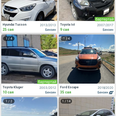
бартертай
Hyundai Tucson
Toyota Ist
2013
/2013
2007
/2017
25 сая
9 сая
Бензин
Бензин
1
/
4
1
/
4
бартертай
Toyota Kluger
Ford Escape
2003
/2012
2018
/2020
10 сая
35 сая
Бензин
Бензин
1
/
2
1
/
14