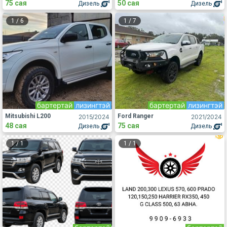
75 сая
50 сая
Дизель
Дизель
1
/
6
1
/
7
бартертай
лизингтэй
бартертай
лизингтэй
Mitsubishi L200
Ford Ranger
2015
/2024
2021
/2024
48 сая
75 сая
Дизель
Дизель
1
/
1
1
/
1