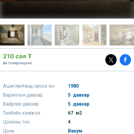
210 сая ₮
Үнэ тохиролцоно
Ашиглалтанд орсон он:
1980
Барилгын давхар:
5 давхар
Байрлах давхар:
5 давхар
Талбайн хэмжээ:
67 м2
Цонхны тоо:
4
Цонх:
Вакум