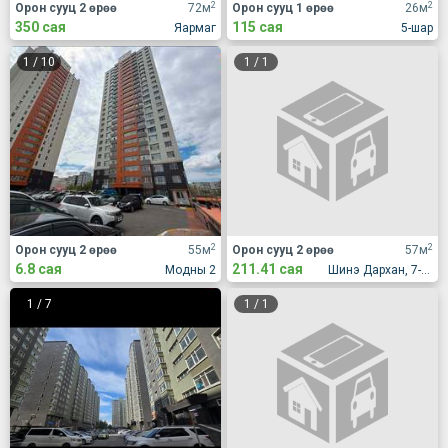
2
2
Орон сууц 2 өрөө
72м
Орон сууц 1 өрөө
26м
350 сая
115 сая
Яармаг
5-шар
1
/
10
1
/
1
2
2
Орон сууц 2 өрөө
55м
Орон сууц 2 өрөө
57м
6.8 сая
211.41 сая
Модны 2
Шинэ Дархан, 7-р хороолол, Жүр Үр үйлдвэрийн хажууд
1
/
7
1
/
1