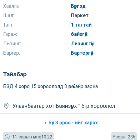
Хаалга:
Бүргэд
Шал:
Паркет
Тагт:
1 тагтай
Гараж:
байхгүй
Лизинг:
Лизинггүй
Бартер:
Бартергүй
Тайлбар
БЗД 4 хоро 15 хороололд 3 өрөө байр зарна
Улаанбаатар хот
Баянзүрх
15-р хороолол
Бүх 3 өрөө - ийг харах
Үзсэн:
11 сарын өмнө
10:22
236