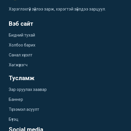
Хэрэглэхгүй зүйлээ зарж, хэрэгтэй зүйлдээ зарцуул.
Вэб сайт
Бидний тухай
Холбоо барих
Санал хүсэлт
Хөгжүүлэгч
Тусламж
Зар оруулах заавар
Баннер
Түгээмэл асуулт
Бүтэц
Social media