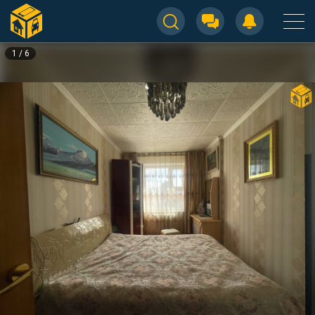
1
/
6