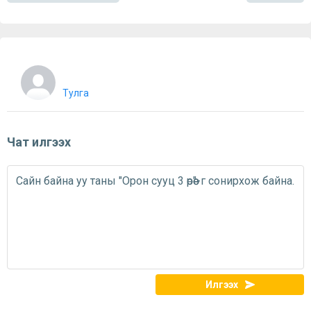
Тулга
Чат илгээх
Илгээх