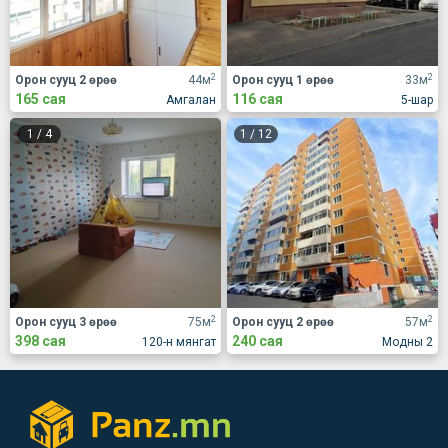
2
2
Орон сууц 2 өрөө
44м
Орон сууц 1 өрөө
33м
165 сая
116 сая
Амгалан
5-шар
1
/
4
1
/
12
2
2
Орон сууц 3 өрөө
75м
Орон сууц 2 өрөө
57м
398 сая
240 сая
120-н мянгат
Модны 2