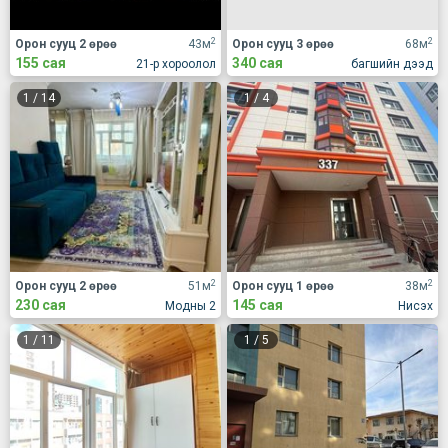
2
2
Орон сууц 2 өрөө
43м
Орон сууц 3 өрөө
68м
155 сая
340 сая
21-р хороолол
багшийн дээд
1
/
14
1
/
4
2
2
Орон сууц 2 өрөө
51м
Орон сууц 1 өрөө
38м
230 сая
145 сая
Модны 2
Нисэх
1
/
11
1
/
5