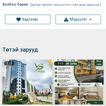
Холбоо барих:
(Дугаар хархын тулд ногоон товч дээр дарна уу.)
Хадгалах
Мэдүүлэг
Төстэй зарууд
1
/
5
1
/
1