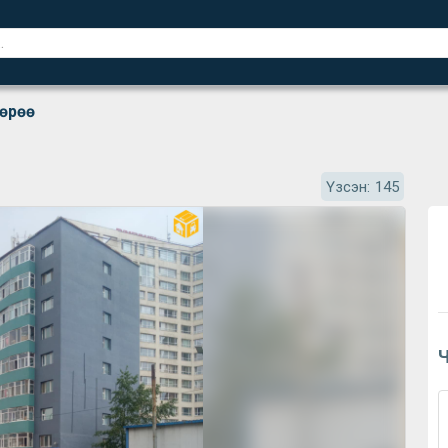
 өрөө
Үзсэн:
145
Ч