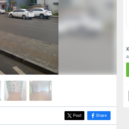
Х
д
Post
Share