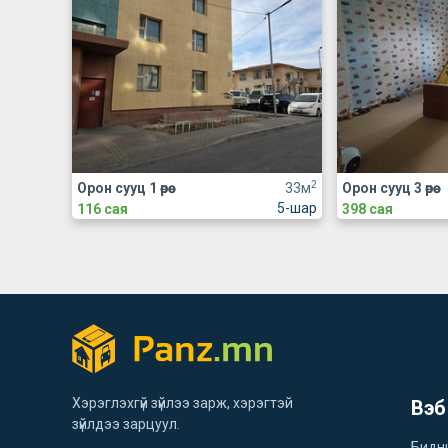
2
Орон сууц 1 өрөө
33м
Орон сууц 3 өрөө
5-шар
116 сая
398 сая
Хэрэглэхгүй зүйлээ зарж, хэрэгтэй
Вэб
зүйлдээ зарцуул.
Бидн