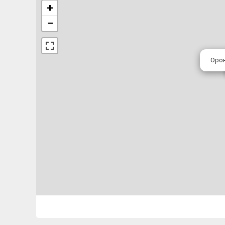
+
−
Орон 