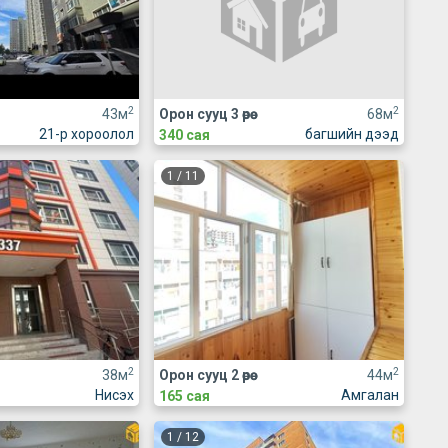
2
2
43м
Орон сууц 3 өрөө
68м
21-р хороолол
багшийн дээд
340 сая
1
/
11
2
2
38м
Орон сууц 2 өрөө
44м
Нисэх
Амгалан
165 сая
1
/
12