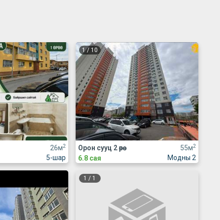
1
/
10
2
2
26м
Орон сууц 2 өрөө
55м
5-шар
Модны 2
6.8 сая
1
/
1