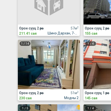
2
Орон сууц 2 өрөө
57м
Орон сууц 2 өрөө
Шинэ Дархан, 7-р хороолол, Жүр Үр үйлдвэрийн хажууд
211.41 сая
155 сая
1
/
14
1
/
4
2
Орон сууц 2 өрөө
51м
Орон сууц 1 өрөө
Модны 2
230 сая
145 сая
1
/
5
1
/
4