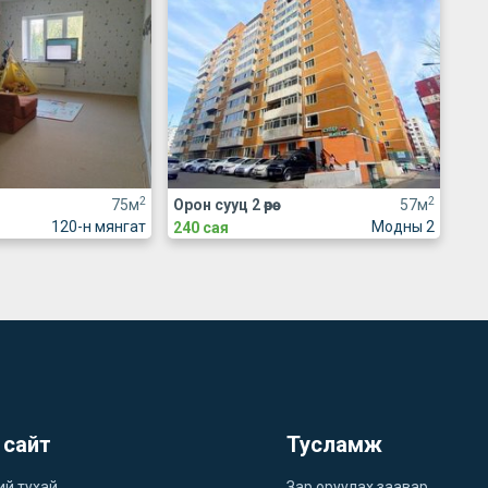
2
2
75м
Орон сууц 2 өрөө
57м
120-н мянгат
Модны 2
240 сая
 сайт
Тусламж
ий тухай
Зар оруулах заавар