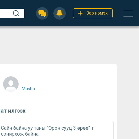
Зар нэмэх
Masha
ат илгээх