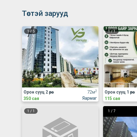
Төстэй зарууд
1
/
5
1
/
1
2
Орон сууц 2 өрөө
72м
Орон сууц 1 өрөө
Яармаг
350 сая
115 сая
1
/
1
1
/
7