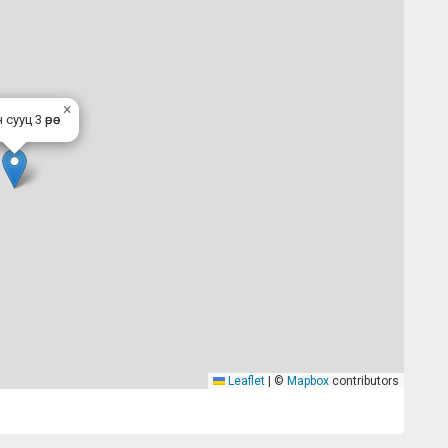
×
сууц 3 өрөө
Leaflet
|
©
Mapbox
contributors