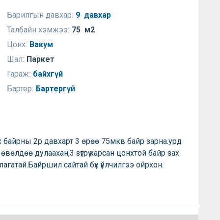
Барилгын давхар:
9 давхар
Талбайн хэмжээ:
75 м2
Цонх:
Вакум
Шал:
Паркет
Гараж:
байхгүй
Бартер:
Бартергүй
х байрны 2р давхарт 3 өрөө 75мкв байр зарна.урд
 өвөлдөө дулаахан,3 зүгрүү харсан цонхтой байр зах
агатай.Байршил сайтай бүх үйлчилгээ ойрхон.