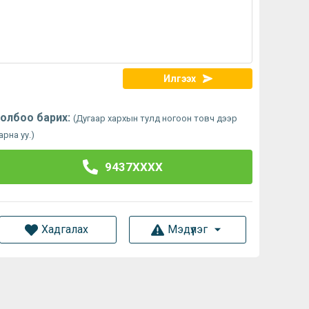
Илгээх
олбоо барих:
(Дугаар хархын тулд ногоон товч дээр
арна уу.)
9437XXXX
Хадгалах
Мэдүүлэг