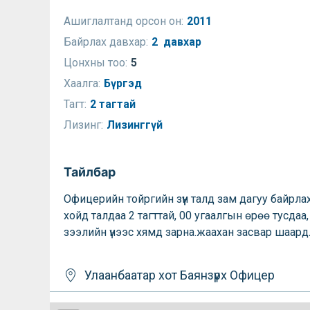
Ашиглалтанд орсон он:
2011
Байрлах давхар:
2 давхар
Цонхны тоо:
5
Хаалга:
Бүргэд
Тагт:
2 тагтай
Лизинг:
Лизинггүй
Тайлбар
Офицерийн тойргийн зүүн талд зам дагуу байрла
хойд талдаа 2 тагттай, 00 угаалгын өрөө тусдаа,
зээлийн үнээс хямд зарна.жаахан засвар шаардл
Улаанбаатар хот
Баянзүрх
Офицер