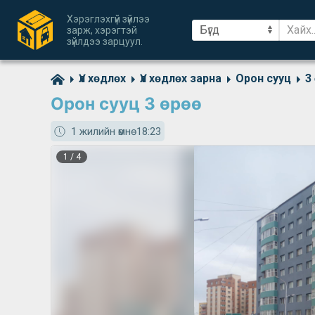
Хэрэглэхгүй зүйлээ
зарж, хэрэгтэй
зүйлдээ зарцуул.
Үл хөдлөх
Үл хөдлөх зарна
Орон сууц
3
Орон сууц 3 өрөө
1 жилийн өмнө
18:23
1
/
4