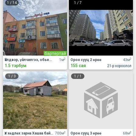
1
/
14
1
/
7
бартертай
2
2
Үйлдвэр, үйлчилгээ, обьект Бие даасан объект
1м
Орон сууц 2 өрөө
43м
1.5 тэрбум
155 сая
21-р хороолол
1
/
3
1
/
1
2
2
Үл хөдлөх зарна Хашаа байшин
700м
Орон сууц 3 өрөө
68м