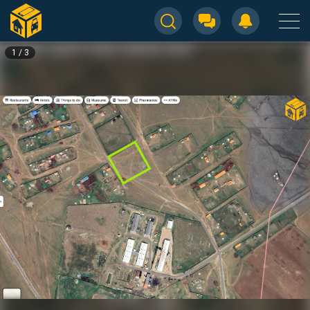
1
/
3