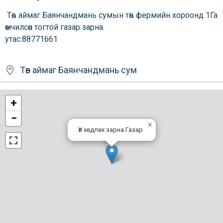
Төв аймаг Баянчандмань сумын төв фермийн хороонд 1Га
өмчилсөн тогтой газар зарна.
утас:88771661
Төв аймаг
Баянчандмань сум
+
−
×
Үл хөдлөх зарна Газар