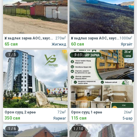
2
2
Үл хөдлөх зарна АОС, хаус, зуслан
270м
Үл хөдлөх зарна АОС, хаус, зуслан
1000м
65 сая
60 сая
Жигжид
Яргайт
1
/
5
1
/
1
2
2
Орон сууц 2 өрөө
72м
Орон сууц 1 өрөө
26м
350 сая
115 сая
Яармаг
5-шар
1
/
6
1
/
10