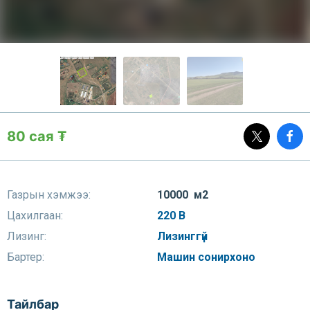
80 сая ₮
Газрын хэмжээ:
10000 м2
Цахилгаан:
220 В
Лизинг:
Лизинггүй
Бартер:
Машин сонирхоно
Тайлбар