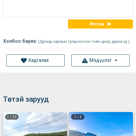
Илгээх
Холбоо барих:
(Дугаар хархын тулд ногоон товч дээр дарна уу.)
Хадгалах
Мэдүүлэг
Төстэй зарууд
1
/
10
1
/
3