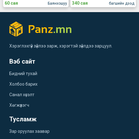
60 сая
340 сая
Баянхошуу
багшийн дээд
Хэрэглэхгүй зүйлээ зарж, хэрэгтэй зүйлдээ зарцуул.
Вэб сайт
Бидний тухай
Холбоо барих
Санал хүсэлт
Хөгжүүлэгч
Тусламж
Зар оруулах заавар