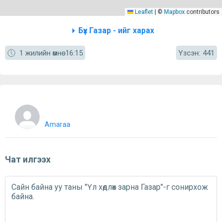
Leaflet
|
©
Mapbox
contributors
Бүх Газар - ийг харах
Үзсэн:
1 жилийн өмнө
16:15
441
Amaraa
Чат илгээх