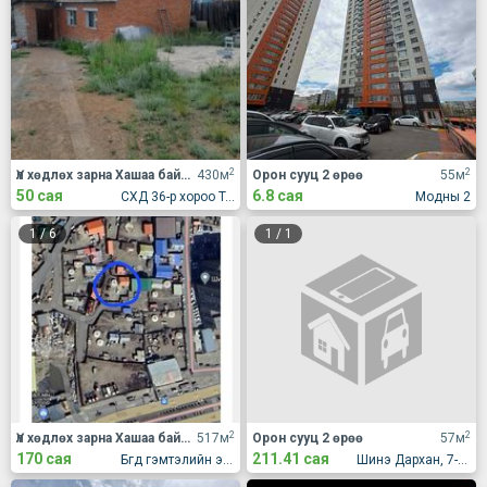
2
2
Үл хөдлөх зарна Хашаа байшин
430м
Орон сууц 2 өрөө
55м
50 сая
6.8 сая
СХД 36-р хороо Толгойт алтан овоо
Модны 2
1
/
6
1
/
1
2
2
Үл хөдлөх зарна Хашаа байшин
517м
Орон сууц 2 өрөө
57м
170 сая
211.41 сая
Бгд гэмтэлийн эмнлэгийн ард
Шинэ Дархан, 7-р хороолол, Жүр Үр үйлдвэрийн хажууд