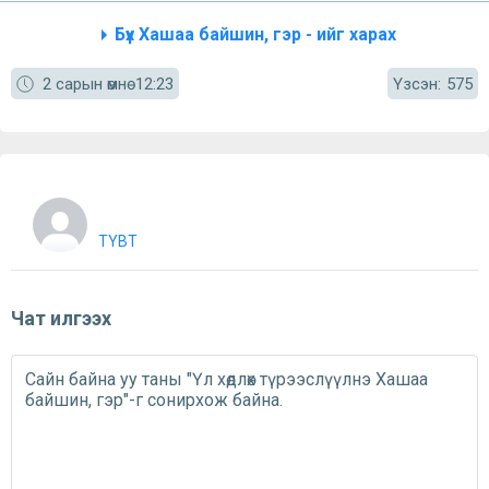
Бүх Хашаа байшин, гэр - ийг харах
Үзсэн:
2 сарын өмнө
12:23
575
TYBT
Чат илгээх