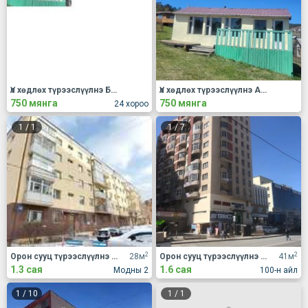
Үл хөдлөх түрээслүүлнэ Бусад
Үл хөдлөх түрээслүүлнэ АОС, хаус, зуслан
750 мянга
750 мянга
24 хороо
1
/
1
1
/
7
2
2
Орон сууц түрээслүүлнэ 2 өрөө
28м
Орон сууц түрээслүүлнэ 1 өрөө
41м
1.3 сая
1.6 сая
Модны 2
100-н айл
1
/
10
1
/
1