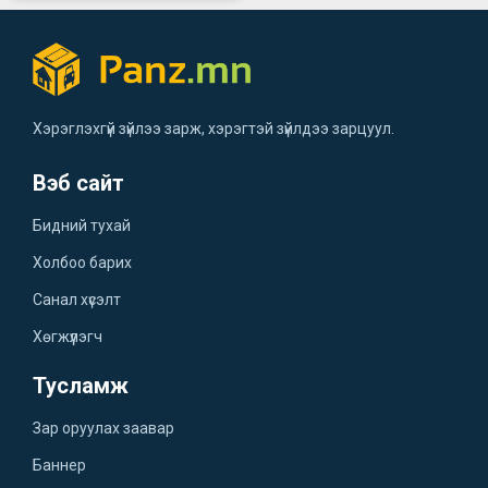
Хэрэглэхгүй зүйлээ зарж, хэрэгтэй зүйлдээ зарцуул.
Вэб сайт
Бидний тухай
Холбоо барих
Санал хүсэлт
Хөгжүүлэгч
Тусламж
Зар оруулах заавар
Баннер