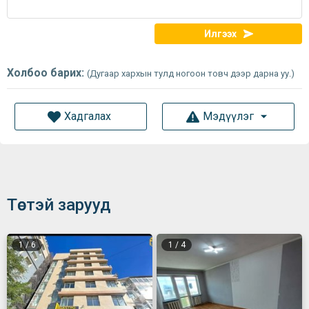
Илгээх
Холбоо барих:
(Дугаар хархын тулд ногоон товч дээр дарна уу.)
Хадгалах
Мэдүүлэг
Төстэй зарууд
1
/
6
1
/
4