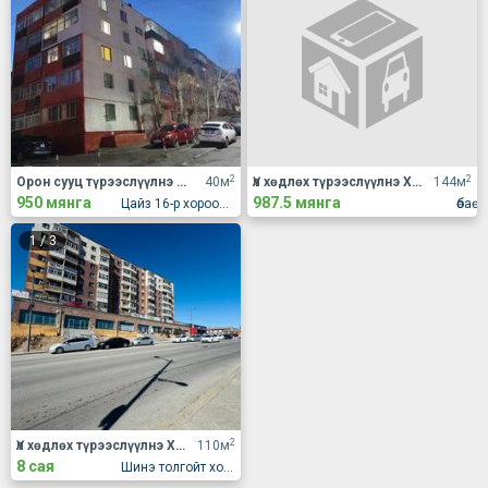
2
2
Орон сууц түрээслүүлнэ 1 өрөө
40м
Үл хөдлөх түрээслүүлнэ Худалдаа, үйлчилгээний талбай түрээслүүлнэ
144м
950 мянга
987.5 мянга
Цайз 16-р хороолол
өбаө
1
/
3
2
Үл хөдлөх түрээслүүлнэ Худалдаа, үйлчилгээний талбай түрээслүүлнэ
110м
8 сая
Шинэ толгойт хороолол