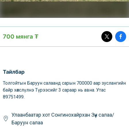
700 мянга ₮
Тайлбар
Толгойтын Баруун салаанд сарын 700000 аар зуслангийн
байр хөлслүлнэ Түрээсийг 3 сараар нь авна. Утас
89751499.
Улаанбаатар хот
Сонгинохайрхан
Зүүн салаа/
Баруун салаа