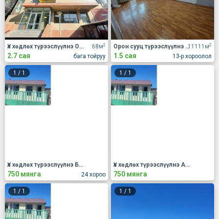
2
2
Үл хөдлөх түрээслүүлнэ Оффис
68м
Орон сууц түрээслүүлнэ 2 өрөө
11111м
2.7 сая
1.5 сая
бага тойруу
13-р хороолол
1
/
1
1
/
1
Үл хөдлөх түрээслүүлнэ Бусад
Үл хөдлөх түрээслүүлнэ АОС, хаус, зуслан
750 мянга
750 мянга
24 хороо
1
/
1
1
/
1