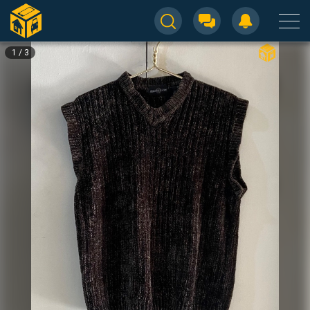
1
/
3