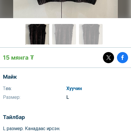
15 мянга ₮
Майк
Төлөв:
Хуучин
Размер:
L
Тайлбар
L размер. Канадаас ирсэн.