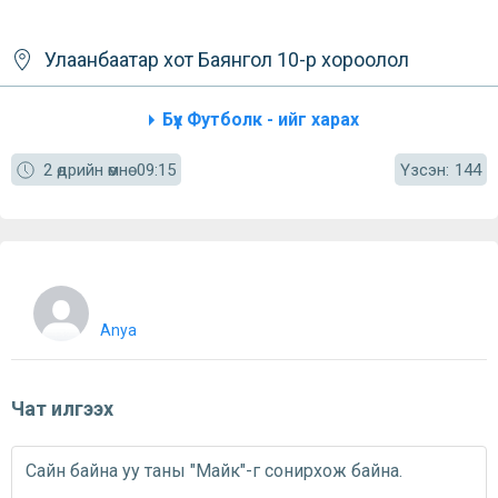
Улаанбаатар хот
Баянгол
10-р хороолол
Бүх Футболк - ийг харах
Үзсэн:
2 өдрийн өмнө
09:15
144
Anya
Чат илгээх