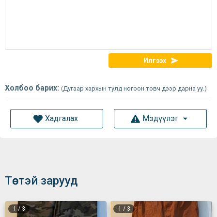
Илгээх
Холбоо барих:
(Дугаар хархын тулд ногоон товч дээр дарна уу.)
Хадгалах
Мэдүүлэг
Төстэй зарууд
1
/
3
1
/
3