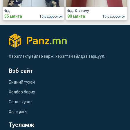
Өмд
Өмд. Old navy.
55 мянга
80 мянга
10-р хороолол
10-р хороолол
Хэрэглэхгүй зүйлээ зарж, хэрэгтэй зүйлдээ зарцуул.
Вэб сайт
Бидний тухай
Холбоо барих
Санал хүсэлт
Хөгжүүлэгч
Тусламж