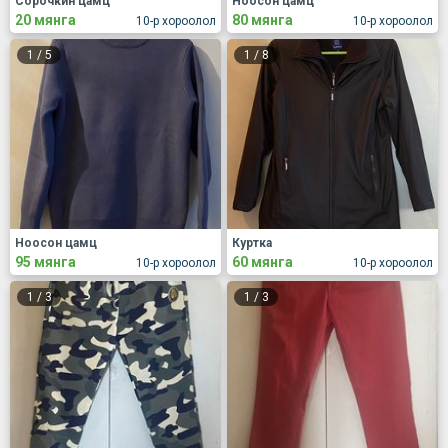
Сорочкин цамц
Ноосон цамц
20 мянга
80 мянга
10-р хороолол
10-р хороолол
1
/
5
1
/
8
Ноосон цамц
Куртка
95 мянга
60 мянга
10-р хороолол
10-р хороолол
1
/
3
1
/
3