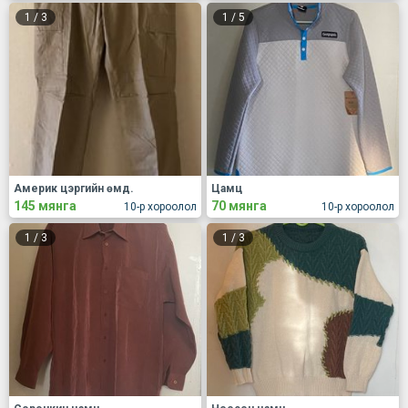
1
/
3
1
/
5
Америк цэргийн өмд.
Цамц
145 мянга
70 мянга
10-р хороолол
10-р хороолол
1
/
3
1
/
3