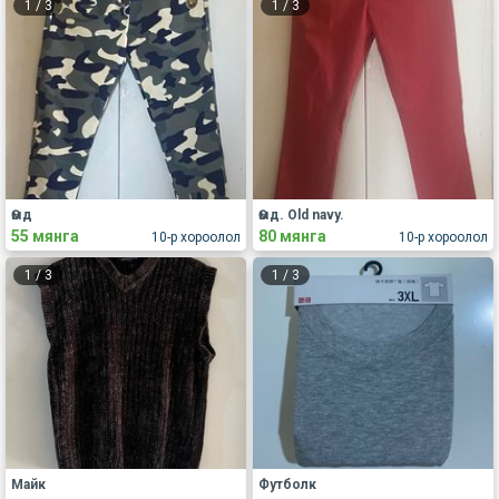
1
/
3
1
/
3
Өмд
Өмд. Old navy.
55 мянга
80 мянга
10-р хороолол
10-р хороолол
1
/
3
1
/
3
Майк
Футболк