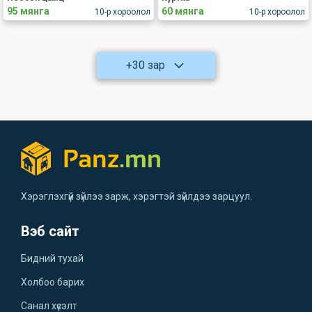
95 мянга
60 мянга
10-р хороолол
10-р хороолол
+30 зар
Хэрэглэхгүй зүйлээ зарж, хэрэгтэй зүйлдээ зарцуул.
Вэб сайт
Бидний тухай
Холбоо барих
Санал хүсэлт