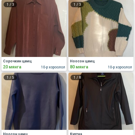
1
/
3
1
/
3
Сорочкин цамц
Ноосон цамц
20 мянга
80 мянга
10-р хороолол
10-р хороолол
1
/
5
1
/
8
Ноосон цамц
Куртка