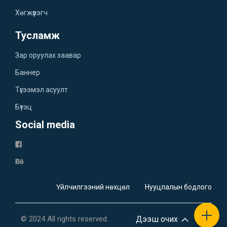
Хөгжүүлэгч
Тусламж
Зар оруулах заавар
Баннер
Түгээмэл асуулт
Бүтэц
Social media
Үйлчилгээний нөхцөл
Нууцлалын бодлого
© 2024 All rights reserved.
Дээш очих