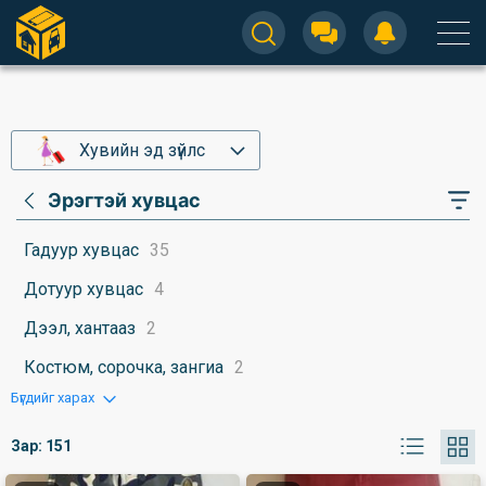
Хувийн эд зүйлс
Эрэгтэй хувцас
Гадуур хувцас
35
Дотуур хувцас
4
Дээл, хантааз
2
Костюм, сорочка, зангиа
2
Бүгдийг харах
Зар:
151