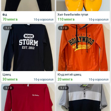
Өмд
Хөл бөмбөгийн гутал
70 мянга
110 мянга
10-р хороолол
10-р хороолол
1
/
3
1
/
3
Цамц
Юүдэнтэй цамц
30 мянга
20 мянга
10-р хороолол
10-р хороолол
1
/
3
1
/
3