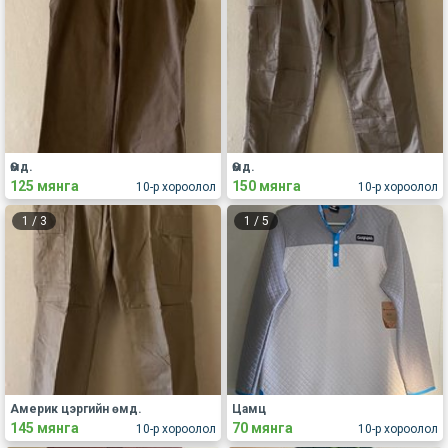
Өмд.
Өмд.
125 мянга
150 мянга
10-р хороолол
10-р хороолол
1
/
3
1
/
5
Америк цэргийн өмд.
Цамц
145 мянга
70 мянга
10-р хороолол
10-р хороолол