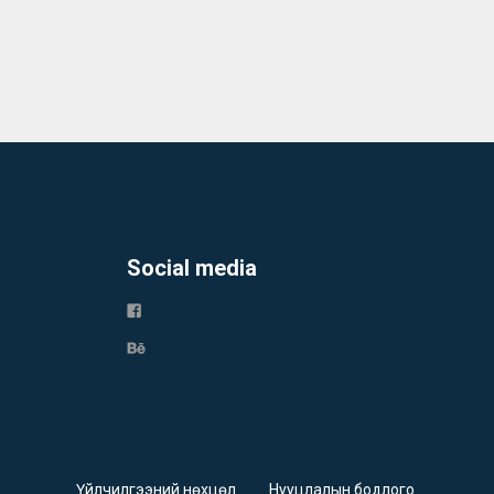
Social media
Үйлчилгээний нөхцөл
Нууцлалын бодлого