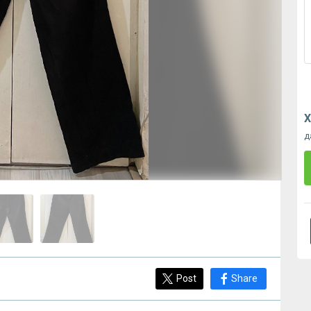
Х
д
Post
Share