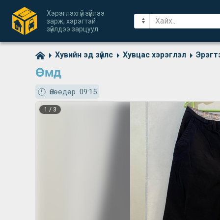
Хэрэглэхгүй зүйлээ
зарж, хэрэгтэй
зүйлдээ зарцуул.
Хувийн эд зүйлс
Хувцас хэрэглэл
Эрэгт
Өмд
Өнөөдөр
09:15
1
/
3