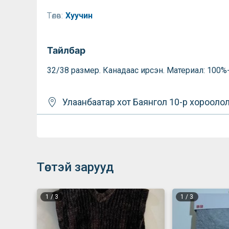
Төлөв:
Хуучин
Тайлбар
32/38 размер. Канадаас ирсэн. Материал: 100%
Улаанбаатар хот
Баянгол
10-р хорооло
Төстэй зарууд
1
/
3
1
/
3