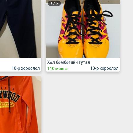
1
/
5
Хөл бөмбөгийн гутал
10-р хороолол
10-р хороолол
110 мянга