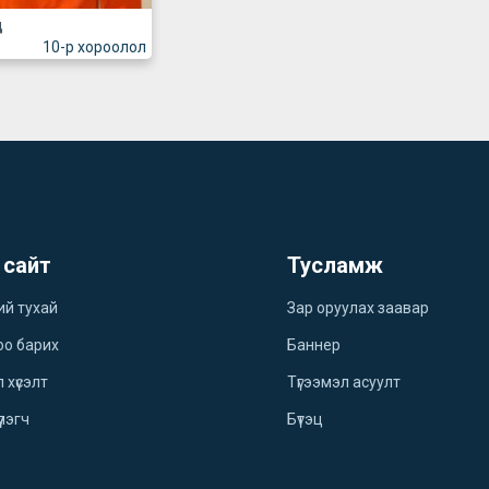
ц
10-р хороолол
 сайт
Тусламж
ий тухай
Зар оруулах заавар
оо барих
Баннер
 хүсэлт
Түгээмэл асуулт
үлэгч
Бүтэц