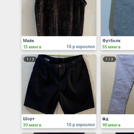
Майк
Футболк
10-р хороолол
15 мянга
55 мянга
1
/
3
1
/
3
Шорт
Өмд
10-р хороолол
30 мянга
90 мянга