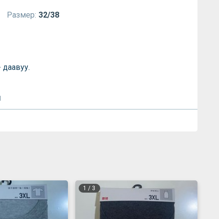
Размер:
32/38
- даавуу.
л
1
/
3