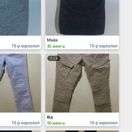
Майк
10-р хороолол
10-р хороолол
45 мянга
1
/
3
Өмд
10-р хороолол
10-р хороолол
90 мянга