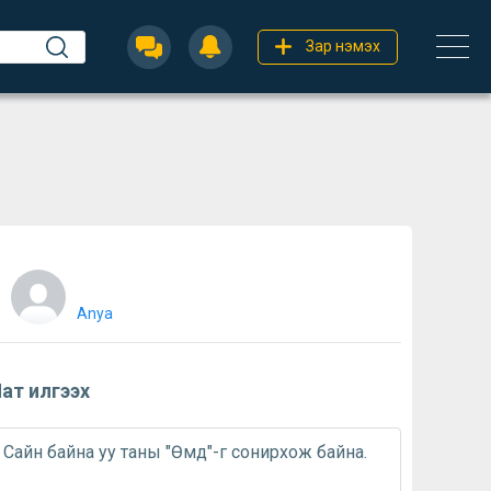
Зар нэмэх
Anya
ат илгээх