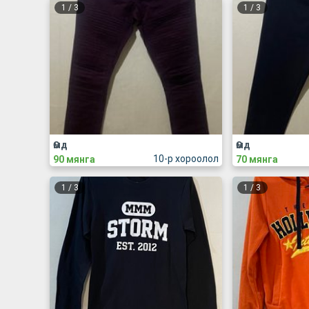
1
/
3
1
/
3
Өмд
Өмд
10-р хороолол
90 мянга
70 мянга
1
/
3
1
/
3