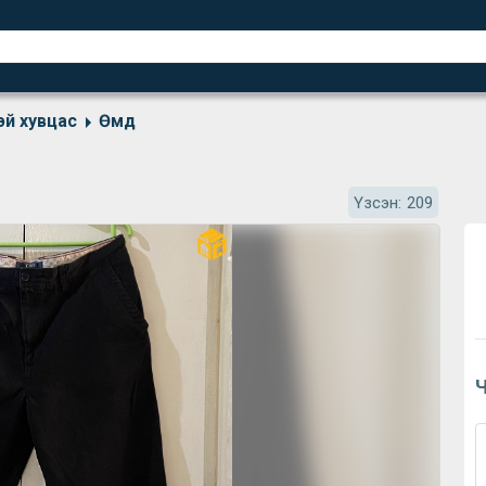
эй хувцас
Өмд
Үзсэн:
209
Ч