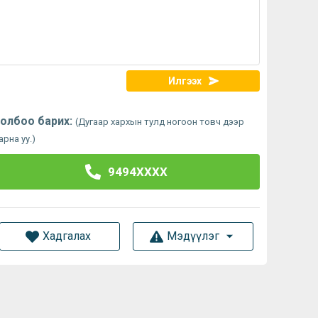
Илгээх
олбоо барих:
(Дугаар хархын тулд ногоон товч дээр
арна уу.)
9494XXXX
Хадгалах
Мэдүүлэг