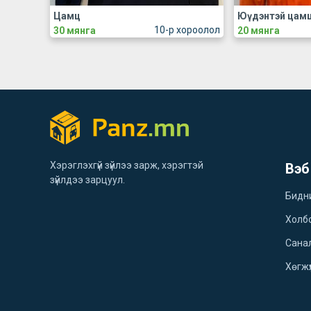
Цамц
Юүдэнтэй цам
10-р хороолол
30 мянга
20 мянга
Хэрэглэхгүй зүйлээ зарж, хэрэгтэй
Вэб
зүйлдээ зарцуул.
Бидн
Холб
Санал
Хөгжү