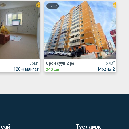
1
/
12
2
2
75м
Орон сууц 2 өрөө
57м
120-н мянгат
Модны 2
240 сая
 сайт
Тусламж