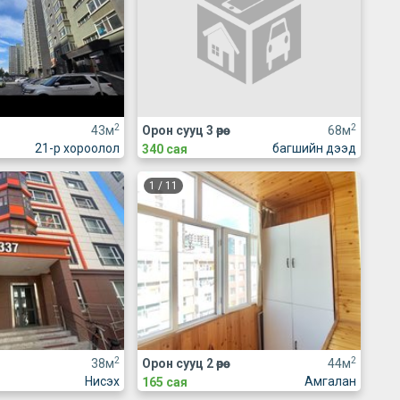
2
2
43м
Орон сууц 3 өрөө
68м
21-р хороолол
багшийн дээд
340 сая
1
/
11
2
2
38м
Орон сууц 2 өрөө
44м
Нисэх
Амгалан
165 сая