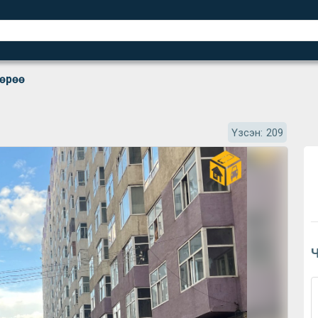
 өрөө
Үзсэн:
209
Ч