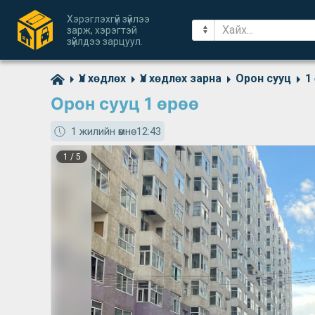
Хэрэглэхгүй зүйлээ
зарж, хэрэгтэй
зүйлдээ зарцуул.
Үл хөдлөх
Үл хөдлөх зарна
Орон сууц
1
Орон сууц 1 өрөө
1 жилийн өмнө
12:43
1
/
5