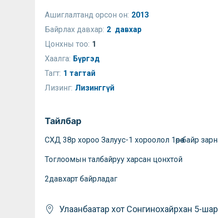
Ашиглалтанд орсон он:
2013
Байрлах давхар:
2 давхар
Цонхны тоо:
1
Хаалга:
Бүргэд
Тагт:
1 тагтай
Лизинг:
Лизинггүй
Тайлбар
СХД 38р хороо Залуус-1 хороолол 1өрөө байр зарн
Тоглоомын талбайруу харсан цонхтой
2давхарт байрладаг
Улаанбаатар хот
Сонгинохайрхан
5-шар