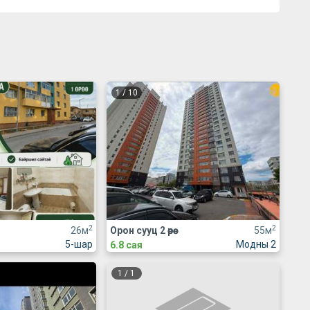
1
/
10
2
2
26м
Орон сууц 2 өрөө
55м
5-шар
Модны 2
6.8 сая
1
/
1