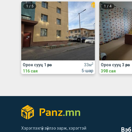
1
/
5
1
/
4
2
Орон сууц 1 өрөө
33м
Орон сууц 3 өрөө
5-шар
116 сая
398 сая
Хэрэглэхгүй зүйлээ зарж, хэрэгтэй
Вэб