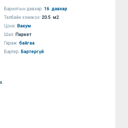
Барилгын давхар:
16 давхар
Талбайн хэмжээ:
20.5 м2
Цонх:
Вакум
Шал:
Паркет
Гараж:
байгаа
Бартер:
Бартергүй
а.