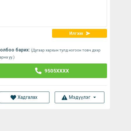
Илгээх
олбоо барих:
(Дугаар хархын тулд ногоон товч дээр
арна уу.)
9505XXXX
Хадгалах
Мэдүүлэг