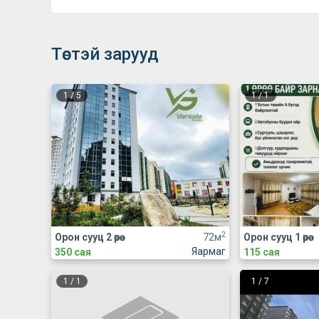
Төстэй зарууд
1
/
5
1
/
1
2
Орон сууц 2 өрөө
72м
Орон сууц 1 өрөө
Яармаг
350 сая
115 сая
1
/
1
1
/
7