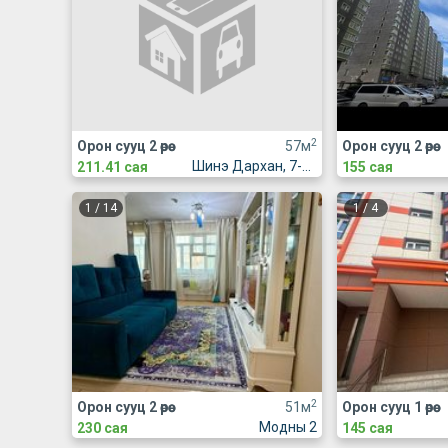
2
Орон сууц 2 өрөө
57м
Орон сууц 2 өрөө
Шинэ Дархан, 7-р хороолол, Жүр Үр үйлдвэрийн хажууд
211.41 сая
155 сая
1
/
14
1
/
4
2
Орон сууц 2 өрөө
51м
Орон сууц 1 өрөө
Модны 2
230 сая
145 сая