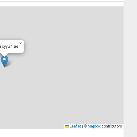
×
сууц 1 өрөө
Leaflet
|
©
Mapbox
contributors