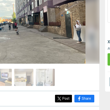
Х
д
Post
Share