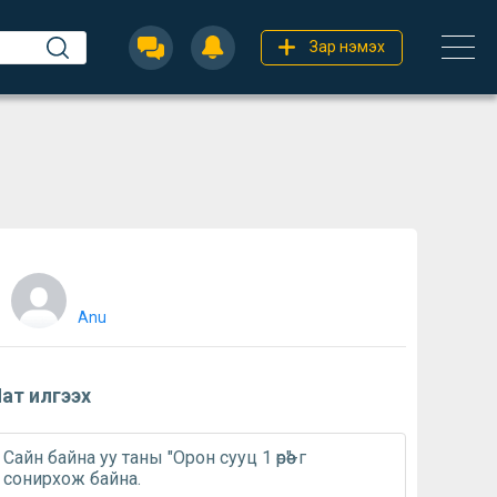
Зар нэмэх
Anu
ат илгээх