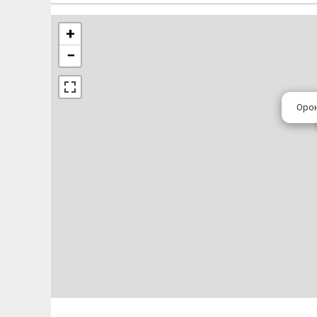
+
−
Орон 