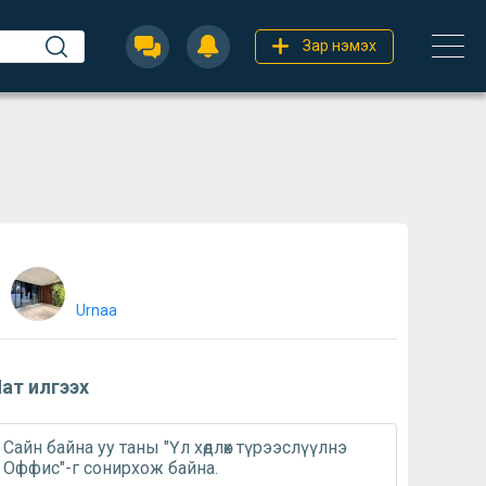
Зар нэмэх
Urnaa
ат илгээх