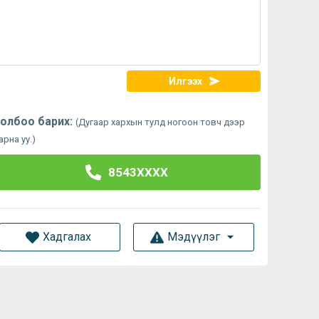
Илгээх
олбоо барих:
(Дугаар хархын тулд ногоон товч дээр
арна уу.)
8543XXXX
Хадгалах
Мэдүүлэг