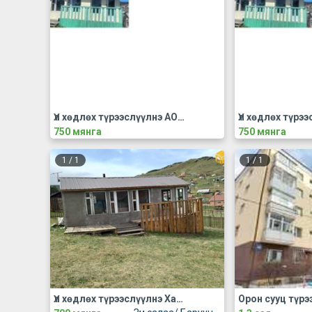
Үл хөдлөх түрээслүүлнэ АОС, хаус, зуслан
750 мянга
750 мянга
1
/
1
1
/
1
Үл хөдлөх түрээслүүлнэ Хашаа байшин, гэр