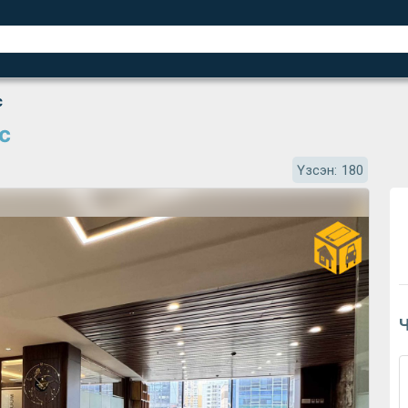
с
с
Үзсэн:
180
Ч