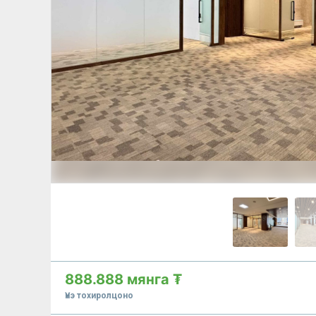
888.888 мянга ₮
Үнэ тохиролцоно