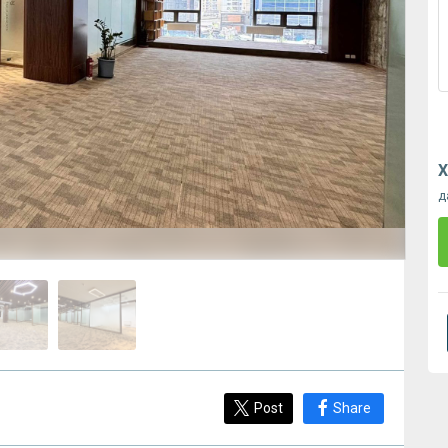
Х
д
Post
Share