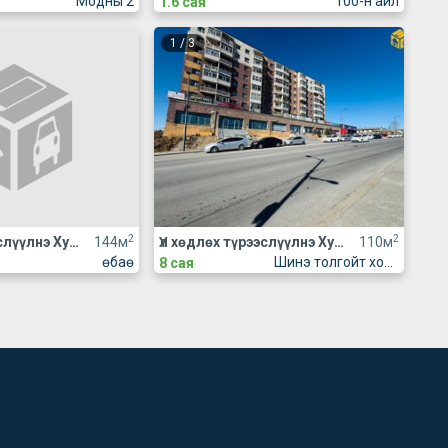
Модны 2
100-н айл
1.6 сая
1
/
3
2
2
Үл хөдлөх түрээслүүлнэ Худалдаа, үйлчилгээний талбай түрээслүүлнэ
144м
Үл хөдлөх түрээслүүлнэ Худалдаа, үйлчилгээний талбай түрээслүүлнэ
110м
өбаө
Шинэ толгойт хороолол
8 сая