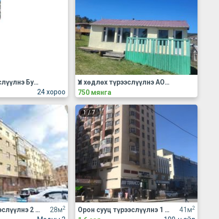
Үл хөдлөх түрээслүүлнэ Бусад
Үл хөдлөх түрээслүүлнэ АОС, хаус, зуслан
24 хороо
750 мянга
1
/
7
2
2
Орон сууц түрээслүүлнэ 2 өрөө
28м
Орон сууц түрээслүүлнэ 1 өрөө
41м