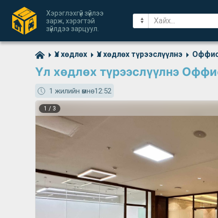
Хэрэглэхгүй зүйлээ
зарж, хэрэгтэй
зүйлдээ зарцуул.
Үл хөдлөх
Үл хөдлөх түрээслүүлнэ
Оффи
Үл хөдлөх түрээслүүлнэ Оффи
1 жилийн өмнө
12:52
1
/
3