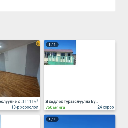
1
/
1
2
Орон сууц түрээслүүлнэ 2 өрөө
11111м
Үл хөдлөх түрээслүүлнэ Бусад
13-р хороолол
24 хороо
750 мянга
1
/
1