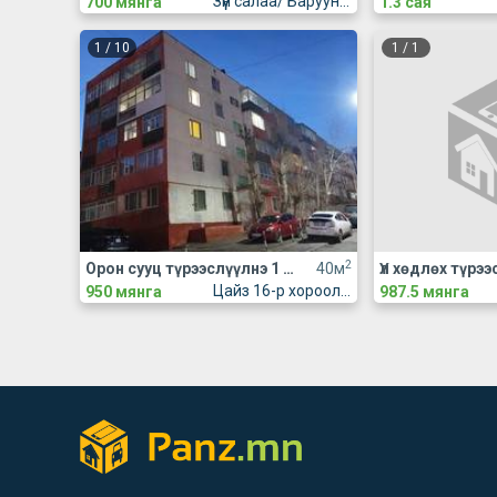
Зүүн салаа/ Баруун салаа
700 мянга
1.3 сая
1
/
10
1
/
1
2
Орон сууц түрээслүүлнэ 1 өрөө
40м
Цайз 16-р хороолол
950 мянга
987.5 мянга