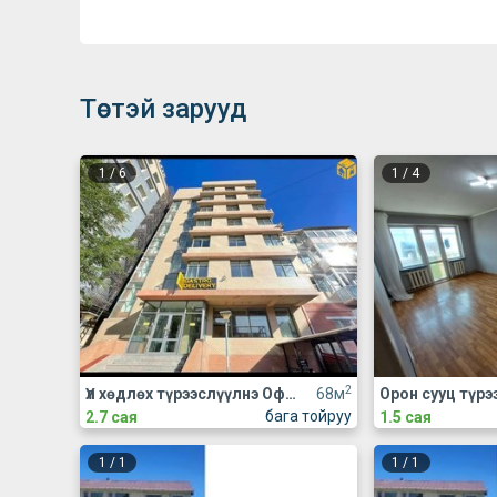
Төстэй зарууд
1
/
6
1
/
4
2
Үл хөдлөх түрээслүүлнэ Оффис
68м
бага тойруу
2.7 сая
1.5 сая
1
/
1
1
/
1