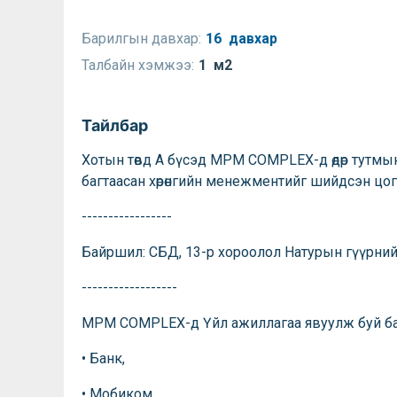
Барилгын давхар:
16 давхар
Талбайн хэмжээ:
1 м2
Тайлбар
Хотын төвд А бүсэд MPM СОMPLEX-д өдөр тутмы
багтаасан хөрөнгийн менежментийг шийдсэн цо
-----------------
Байршил: СБД, 13-р хороолол Натурын гүүрн
------------------
MPM СОMPLEX-д Үйл ажиллагаа явуулж буй ба
• Банк,
• Мобиком