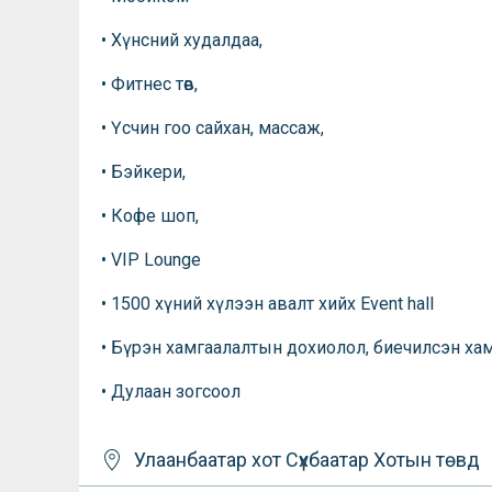
• Хүнсний худалдаа,
• Фитнес төв,
• Үсчин гоо сайхан, массаж,
• Бэйкери,
• Кофе шоп,
• VIP Lounge
• 1500 хүний хүлээн авалт хийх Event hall
• Бүрэн хамгаалалтын дохиолол, биечилсэн ха
• Дулаан зогсоол
Улаанбаатар хот
Сүхбаатар
Хотын төвд