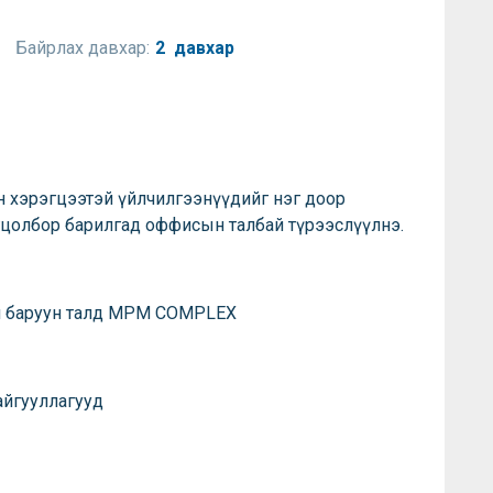
Байрлах давхар:
2 давхар
н хэрэгцээтэй үйлчилгээнүүдийг нэг доор
гцолбор барилгад оффисын талбай түрээслүүлнэ.
ий баруун талд MPM СОMPLEX
йгууллагууд