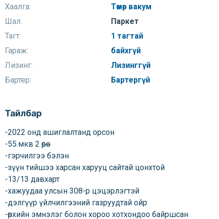
Хаалга:
Төмөр вакум
Шал:
Паркет
Тагт:
1 тагтай
Гараж:
байхгүй
Лизинг:
Лизинггүй
Бартер:
Бартергүй
Тайлбар
-2022 онд ашиглалтанд орсон
-55.мкв 2 өрөө
-гэрчилгээ бэлэн
-зүүн тийшээ харсан харууц сайтай цонхтой
-13/13 давхарт
-хажуудаа улсын 308-р цэцэрлэгтэй
-дэлгүүр үйлчилгээний газруудтай ойр
-өрхийн эмнэлэг болон хороо хотхондоо байршсан