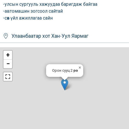
-улсын сургууль хажуудаа баригдаж байгаа
-автомашин зогсоол сайтай
-сөх үйл ажиллагаа сайн
Улаанбаатар хот
Хан-Уул
Яармаг
+
−
×
Орон сууц 2 өрөө