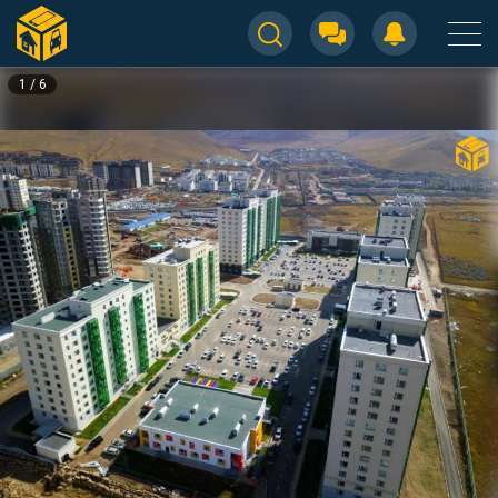
1
/
6