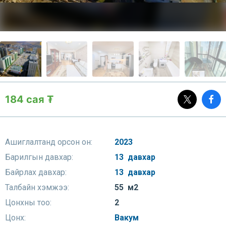
184 сая ₮
Ашиглалтанд орсон он:
2023
Барилгын давхар:
13 давхар
Байрлах давхар:
13 давхар
Талбайн хэмжээ:
55 м2
Цонхны тоо:
2
Цонх:
Вакум