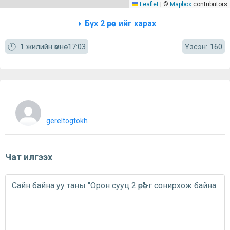
Leaflet
|
©
Mapbox
contributors
Бүх 2 өрөө - ийг харах
Үзсэн:
1 жилийн өмнө
17:03
160
gereltogtokh
Чат илгээх