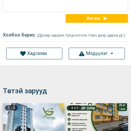
Илгээх
Холбоо барих:
(Дугаар хархын тулд ногоон товч дээр дарна уу.)
Хадгалах
Мэдүүлэг
Төстэй зарууд
1
/
5
1
/
1