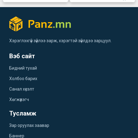
Хэрэглэхгүй зүйлээ зарж, хэрэгтэй зүйлдээ зарцуул.
Вэб сайт
Бидний тухай
Холбоо барих
Санал хүсэлт
Хөгжүүлэгч
Тусламж
Зар оруулах заавар
Баннер