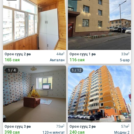
2
2
Орон сууц 2 өрөө
44м
Орон сууц 1 өрөө
33м
165 сая
116 сая
Амгалан
5-шар
1
/
4
1
/
12
2
2
Орон сууц 3 өрөө
75м
Орон сууц 2 өрөө
57м
398 сая
240 сая
120-н мянгат
Модны 2