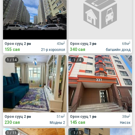
2
2
Орон сууц 2 өрөө
43м
Орон сууц 3 өрөө
68м
155 сая
340 сая
21-р хороолол
багшийн дээд
1
/
14
1
/
4
2
2
Орон сууц 2 өрөө
51м
Орон сууц 1 өрөө
38м
230 сая
145 сая
Модны 2
Нисэх
1
/
11
1
/
5