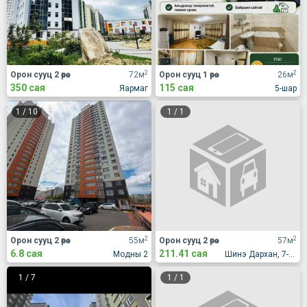
2
2
Орон сууц 2 өрөө
72м
Орон сууц 1 өрөө
26м
350 сая
115 сая
Яармаг
5-шар
1
/
10
1
/
1
2
2
Орон сууц 2 өрөө
55м
Орон сууц 2 өрөө
57м
6.8 сая
211.41 сая
Модны 2
Шинэ Дархан, 7-р хороолол, Жүр Үр үйлдвэрийн хажууд
1
/
7
1
/
1