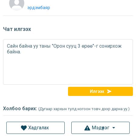
эрдэмбаяр
Чат илгээх
Илгээх
Холбоо барих:
(Дугаар хархын тулд ногоон товч дээр дарна уу.)
Хадгалах
Мэдүүлэг