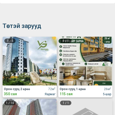
Төстэй зарууд
1
/
5
1
/
1
2
2
Орон сууц 2 өрөө
72м
Орон сууц 1 өрөө
26м
350 сая
115 сая
Яармаг
5-шар
1
/
10
1
/
1