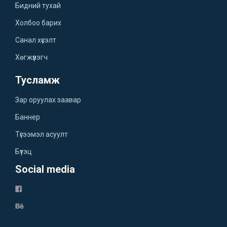
Бидний тухай
Холбоо барих
Санал хүсэлт
Хөгжүүлэгч
Тусламж
Зар оруулах заавар
Баннер
Түгээмэл асуулт
Бүтэц
Social media