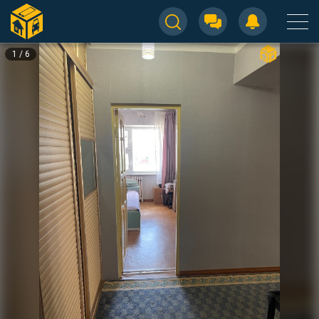
1
/
6