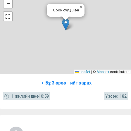
−
×
Орон сууц 3 өрөө
Leaflet
|
©
Mapbox
contributors
Бүх 3 өрөө - ийг харах
Үзсэн:
1 жилийн өмнө
10:59
182