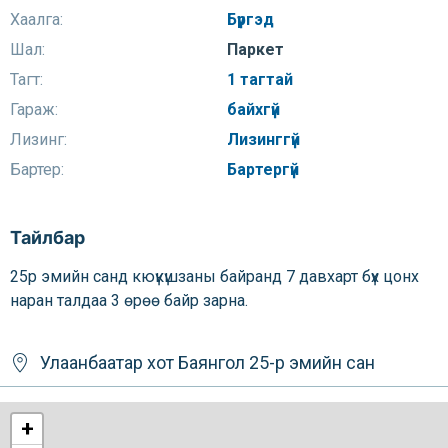
Хаалга:
Бүргэд
Шал:
Паркет
Тагт:
1 тагтай
Гараж:
байхгүй
Лизинг:
Лизинггүй
Бартер:
Бартергүй
Тайлбар
25р эмийн санд кюүкүшзаны байранд 7 давхарт бүх цонх
наран талдаа 3 өрөө байр зарна.
Улаанбаатар хот
Баянгол
25-р эмийн сан
+