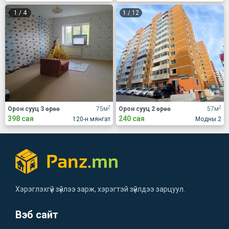
1
/
4
1
/
12
2
2
Орон сууц 3 өрөө
75м
Орон сууц 2 өрөө
57м
398 сая
240 сая
120-н мянгат
Модны 2
Хэрэглэхгүй зүйлээ зарж, хэрэгтэй зүйлдээ зарцуул.
Вэб сайт