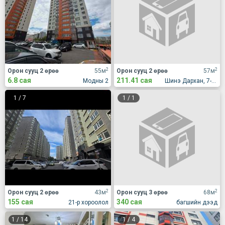
2
2
Орон сууц 2 өрөө
55м
Орон сууц 2 өрөө
57м
6.8 сая
211.41 сая
Модны 2
Шинэ Дархан, 7-р хороолол, Жүр Үр үйлдвэрийн хажууд
1
/
7
1
/
1
2
2
Орон сууц 2 өрөө
43м
Орон сууц 3 өрөө
68м
155 сая
340 сая
21-р хороолол
багшийн дээд
1
/
14
1
/
4