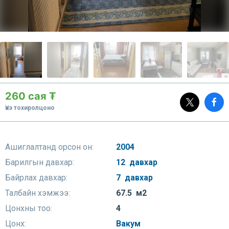
260 сая ₮
Үнэ тохиролцоно
Ашиглалтанд орсон он:
2004
Барилгын давхар:
12 давхар
Байрлах давхар:
7 давхар
Талбайн хэмжээ:
67.5 м2
Цонхны тоо:
4
Цонх:
Вакум