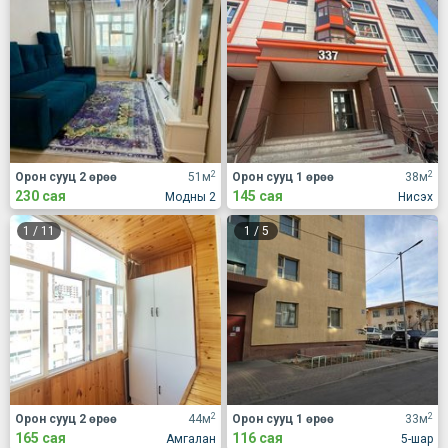
2
2
Орон сууц 2 өрөө
51м
Орон сууц 1 өрөө
38м
230 сая
145 сая
Модны 2
Нисэх
1
/
11
1
/
5
2
2
Орон сууц 2 өрөө
44м
Орон сууц 1 өрөө
33м
165 сая
116 сая
Амгалан
5-шар