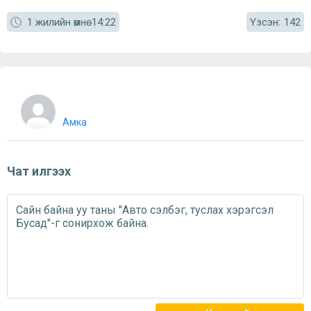
Үзсэн:
1 жилийн өмнө
14:22
142
Амка
Чат илгээх