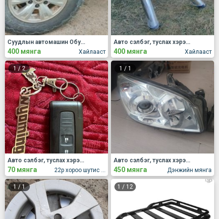
Суудлын автомашин Обуд, дугуй
Авто сэлбэг, туслах хэрэгсэл Бусад
400 мянга
400 мянга
Хайлааст
Хайлааст
1
/
2
1
/
1
Авто сэлбэг, туслах хэрэгсэл Бусад
Авто сэлбэг, туслах хэрэгсэл Бусад
70 мянга
450 мянга
22р хороо шутис мэдээлэл холбооны сургууль
Дэнжийн мянга
1
/
1
1
/
12