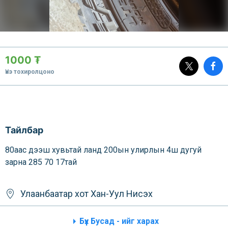
1000 ₮
Үнэ тохиролцоно
Тайлбар
80аас дээш хувьтай ланд 200ын улирлын 4ш дугуй
зарна 285 70 17тай
Улаанбаатар хот
Хан-Уул
Нисэх
Бүх Бусад - ийг харах