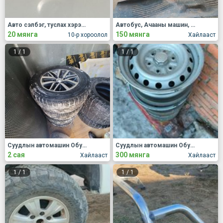
Авто сэлбэг, туслах хэрэгсэл Бусад
Автобус, Ачааны машин, Хүнд механизм Задаргаа, сэлбэг
20 мянга
150 мянга
10-р хороолол
Хайлааст
1
/
1
1
/
1
Суудлын автомашин Обуд, дугуй
Суудлын автомашин Обуд, дугуй
2 сая
300 мянга
Хайлааст
Хайлааст
1
/
1
1
/
1