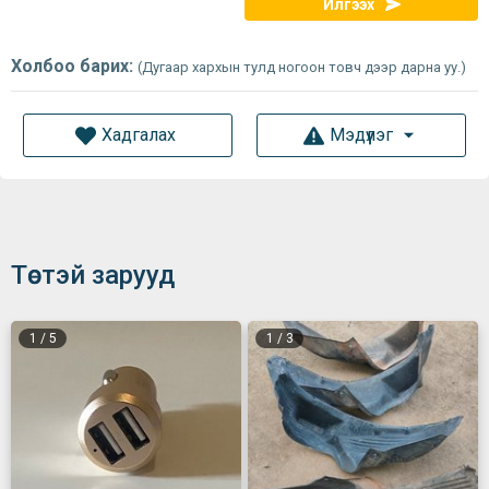
Илгээх
Холбоо барих:
(Дугаар хархын тулд ногоон товч дээр дарна уу.)
Хадгалах
Мэдүүлэг
Төстэй зарууд
1
/
5
1
/
3