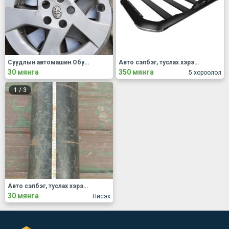
Суудлын автомашин Обуд, дугуй
Авто сэлбэг, туслах хэрэгсэл Бусад
30 мянга
350 мянга
5 хороолол
1
/
3
Авто сэлбэг, туслах хэрэгсэл Бусад
30 мянга
Нисэх