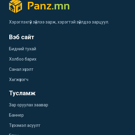
Хэрэглэхгүй зүйлээ зарж, хэрэгтэй зүйлдээ зарцуул.
Вэб сайт
Бидний тухай
Холбоо барих
Санал хүсэлт
Хөгжүүлэгч
Тусламж
Зар оруулах заавар
Баннер
Түгээмэл асуулт