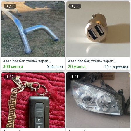
1
/
1
1
/
5
Авто сэлбэг, туслах хэрэгсэл Бусад
Авто сэлбэг, туслах хэрэгсэл Бусад
400 мянга
20 мянга
Хайлааст
10-р хороолол
1
/
2
1
/
1