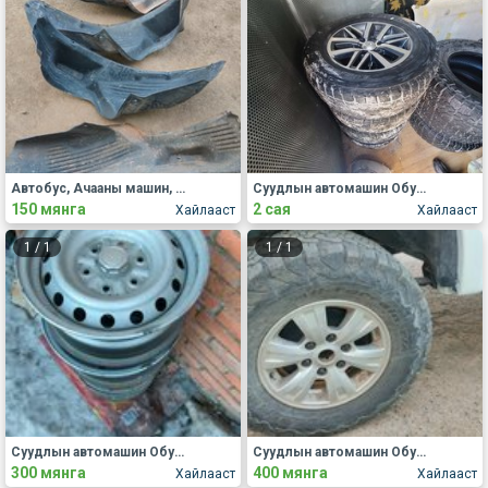
Автобус, Ачааны машин, Хүнд механизм Задаргаа, сэлбэг
Суудлын автомашин Обуд, дугуй
150 мянга
2 сая
Хайлааст
Хайлааст
1
/
1
1
/
1
Суудлын автомашин Обуд, дугуй
Суудлын автомашин Обуд, дугуй
300 мянга
400 мянга
Хайлааст
Хайлааст