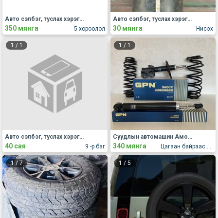
Авто сэлбэг, туслах хэрэгсэл Бусад
Авто сэлбэг, туслах хэрэгсэл Бусад
350 мянга
30 мянга
5 хороолол
Нисэх
1
/
1
1
/
1
Авто сэлбэг, туслах хэрэгсэл Бусад
Суудлын автомашин Амортизатор пүрш
40 сая
340 мянга
9 -р баг
Цагаан байраас телевиз давдаг нарийн замд
1
/
7
1
/
5