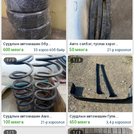
Суудлын автомашин Обуд, дугуй
Авто сэлбэг, туслах хэрэгсэл Бусад
600 мянга
50 мянга
33 хороо 60б байр
21-р хороолол
1
/
2
1
/
3
Суудлын автомашин Амортизатор пүрш
Суудлын автомашин Гупер, капот, хаалга, крылья
100 мянга
650 мянга
21-р хороолол
3,4 р хороолол
1
/
1
1
/
3