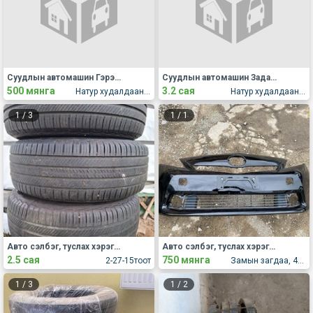
Суудлын автомашин Гэрэл, дохио, толь, ламп
Суудлын автомашин Задаргаа, сэлбэг
500 мянга
3.2 сая
Натур худалдааны төв
Натур худалдааны төв
1
/
3
1
/
1
Авто сэлбэг, туслах хэрэгсэл Бусад
Авто сэлбэг, туслах хэрэгсэл Бусад
2.5 сая
750 мянга
2-27-15тоот
Замын загдаа, 44r байр
1
/
3
1
/
2