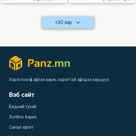
+30 зар
Хэрэглэхгүй зүйлээ зарж, хэрэгтэй зүйлдээ зарцуул.
Вэб сайт
Бидний тухай
Холбоо барих
Санал хүсэлт