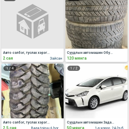
Авто сэлбэг, туслах хэрэгсэл Бусад
Суудлын автомашин Обуд, дугуй
2 сая
120 мянга
Зайсан
1
/
4
1
/
2
Авто сэлбэг, туслах хэрэгсэл Бусад
Суудлын автомашин Задаргаа, сэлбэг
2.5 сая
50 мянга
Baga toiruu 6 horoo
1-р хороо, 24-2р байр