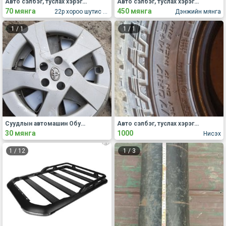
Авто сэлбэг, туслах хэрэгсэл Бусад
Авто сэлбэг, туслах хэрэгсэл Бусад
70 мянга
450 мянга
22р хороо шутис мэдээлэл холбооны сургууль
Дэнжийн мянга
1
/
1
1
/
1
Суудлын автомашин Обуд, дугуй
Авто сэлбэг, туслах хэрэгсэл Бусад
30 мянга
1000
Нисэх
1
/
12
1
/
3