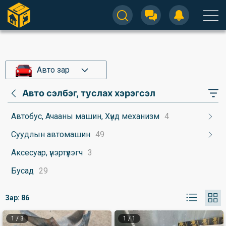
Авто зар
Авто сэлбэг, туслах хэрэгсэл
Автобус, Ачааны машин, Хүнд механизм
4
Суудлын автомашин
49
Аксесуар, үнэртүүлэгч
3
Бусад
29
Зар:
86
1
/
3
1
/
1