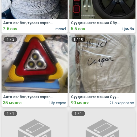
Авто сэлбэг, туслах хэрэгсэл Бусад
Суудлын автомашин Обуд, дугуй
2.6 сая
5.5 сая
monel
Цамба
1
/
2
1
/
10
Авто сэлбэг, туслах хэрэгсэл Бусад
Суудлын автомашин Суудлын бүрээс, дэвсгэр
35 мянга
90 мянга
13р хороо
21-р хороолоо
1
/
1
1
/
1