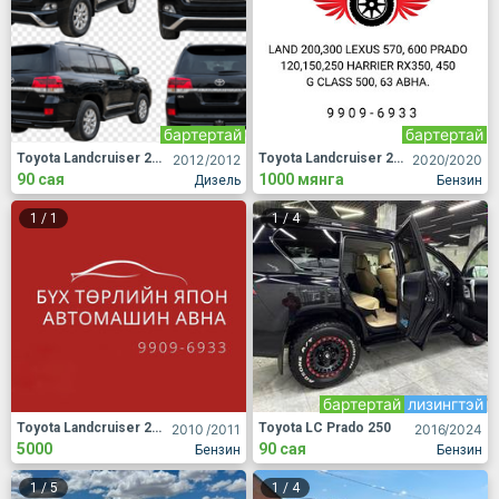
бартертай
бартертай
Toyota Landcruiser 200
Toyota Landcruiser 200
2012
/2012
2020
/2020
90 сая
1000 мянга
Дизель
Бензин
1
/
1
1
/
4
бартертай
лизингтэй
Toyota Landcruiser 200
Toyota LC Prado 250
2010
/2011
2016
/2024
5000
90 сая
Бензин
Бензин
1
/
5
1
/
4