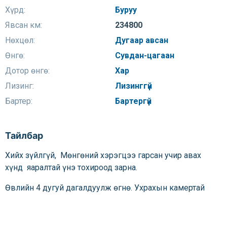
Хүрд:
Буруу
Явсан км:
234800
Нөхцөл:
Дугаар авсан
Өнгө:
Сувдан-цагаан
Дотор өнгө:
Хар
Лизинг:
Лизинггүй
Бартер:
Бартергүй
Тайлбар
Хийх зүйлгүй, Мөнгөний хэрэгцээ гарсан учир авах
хүнд яаралтай үнэ тохироод зарна.
Өвлийн 4 дугуй дагалдуулж өгнө. Ухрахын камертай