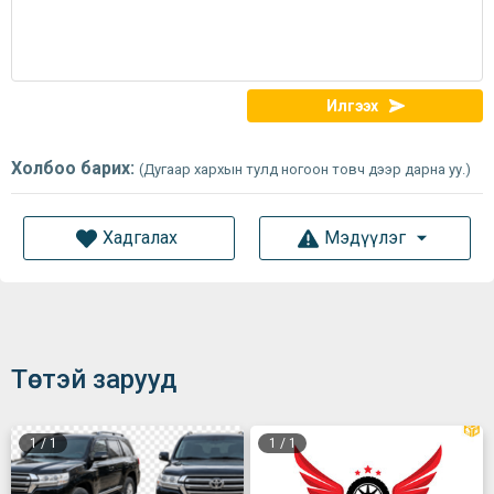
Илгээх
Холбоо барих:
(Дугаар хархын тулд ногоон товч дээр дарна уу.)
Хадгалах
Мэдүүлэг
Төстэй зарууд
1
/
1
1
/
1