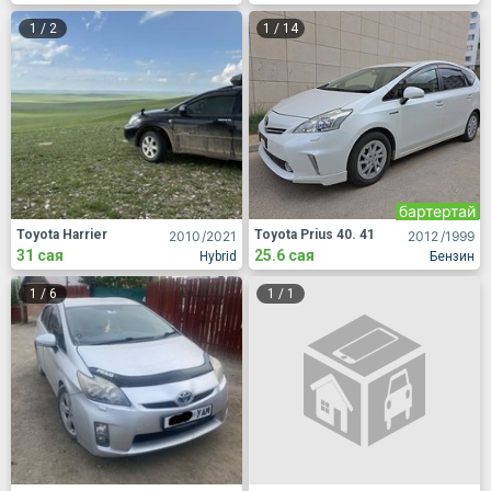
1
/
2
1
/
14
бартертай
Toyota Harrier
Toyota Prius 40. 41
2010
/2021
2012
/1999
31 сая
25.6 сая
Hybrid
Бензин
1
/
6
1
/
1