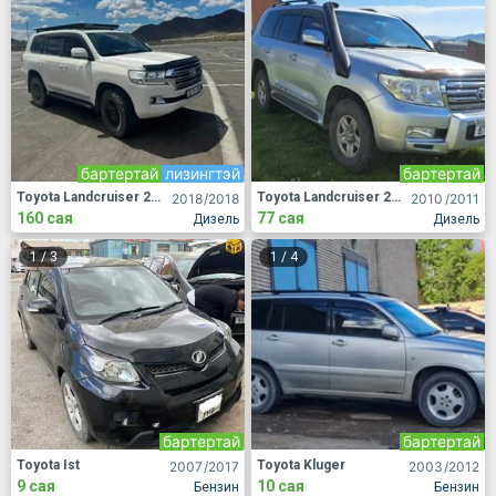
бартертай
лизингтэй
бартертай
Toyota Landcruiser 200
Toyota Landcruiser 200
2018
/2018
2010
/2011
160 сая
77 сая
Дизель
Дизель
1
/
3
1
/
4
бартертай
бартертай
Toyota Ist
Toyota Kluger
2007
/2017
2003
/2012
9 сая
10 сая
Бензин
Бензин