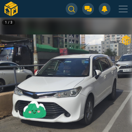
1
/
3