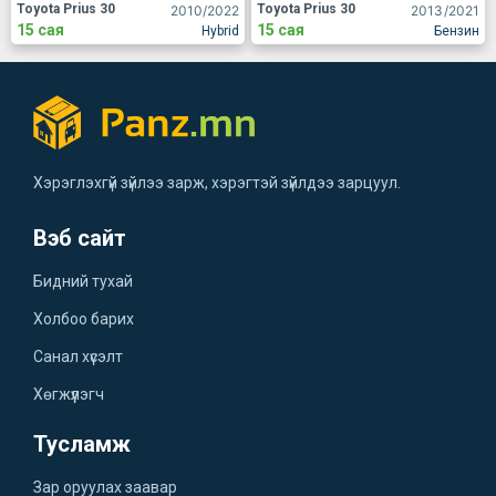
Toyota Prius 30
Toyota Prius 30
2010
/2022
2013
/2021
15 сая
15 сая
Hybrid
Бензин
Хэрэглэхгүй зүйлээ зарж, хэрэгтэй зүйлдээ зарцуул.
Вэб сайт
Бидний тухай
Холбоо барих
Санал хүсэлт
Хөгжүүлэгч
Тусламж
Зар оруулах заавар