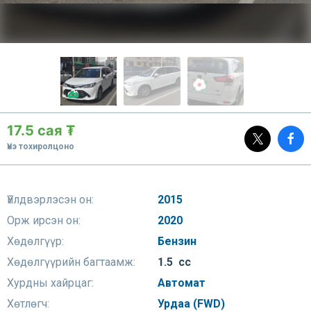
17.5 сая ₮
Үнэ тохиролцоно
Үйлдвэрлэсэн он:
2015
Орж ирсэн он:
2020
Хөдөлгүүр:
Бензин
Хөдөлгүүрийн багтаамж:
1.5 сс
Хурдны хайрцаг:
Автомат
Хөтлөгч:
Урдаа (FWD)