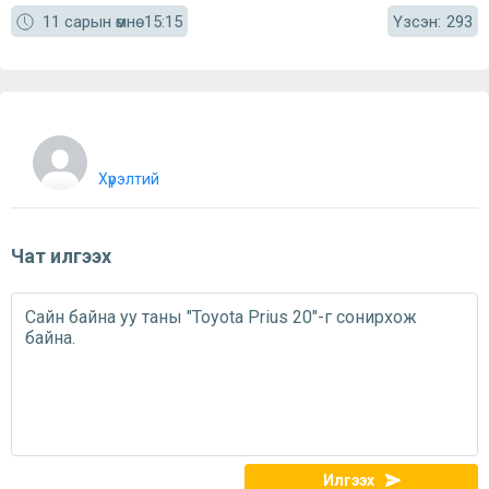
Үзсэн:
11 сарын өмнө
15:15
293
Хүрэлтий
Чат илгээх
Илгээх