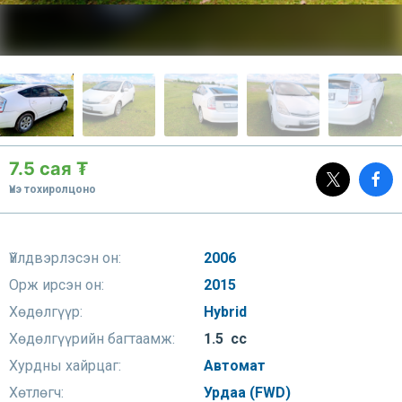
7.5 сая ₮
Үнэ тохиролцоно
Үйлдвэрлэсэн он:
2006
Орж ирсэн он:
2015
Хөдөлгүүр:
Hybrid
Хөдөлгүүрийн багтаамж:
1.5 сс
Хурдны хайрцаг:
Автомат
Хөтлөгч:
Урдаа (FWD)