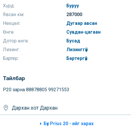
Хүрд:
Буруу
Явсан км:
287000
Нөхцөл:
Дугаар авсан
Өнгө:
Сувдан-цагаан
Дотор өнгө:
Бусад
Лизинг:
Лизинггүй
Бартер:
Бартергүй
Тайлбар
P20 зарна 88878805 99271553
Дархан хот
Дархан
Бүх Prius 20 - ийг харах