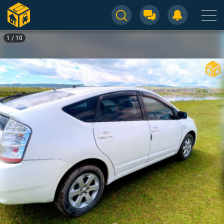
1
/
10