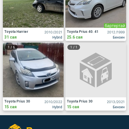
бартертай
Toyota Harrier
Toyota Prius 40. 41
2010
/2021
2012
/1999
31 сая
25.6 сая
Hybrid
Бензин
1
/
6
1
/
1
Toyota Prius 30
Toyota Prius 30
2010
/2022
2013
/2021
15 сая
15 сая
Hybrid
Бензин