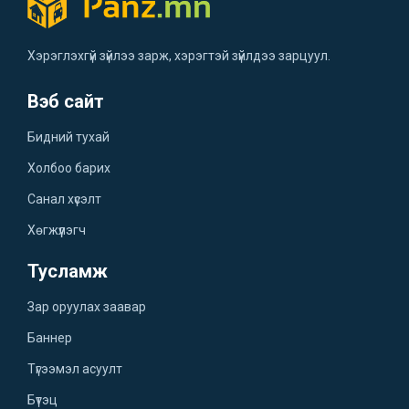
Хэрэглэхгүй зүйлээ зарж, хэрэгтэй зүйлдээ зарцуул.
Вэб сайт
Бидний тухай
Холбоо барих
Санал хүсэлт
Хөгжүүлэгч
Тусламж
Зар оруулах заавар
Баннер
Түгээмэл асуулт
Бүтэц