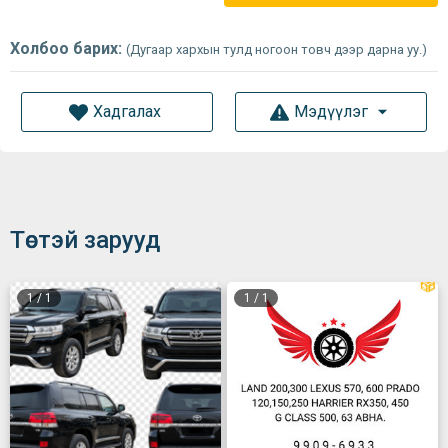
Холбоо барих:
(Дугаар хархын тулд ногоон товч дээр дарна уу.)
Хадгалах
Мэдүүлэг
Төстэй зарууд
1
/
1
1
/
1