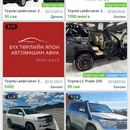
бартертай
бартертай
Toyota Landcruiser 200
Toyota Landcruiser 200
2012
/2012
2020
/2020
90 сая
1000 мянга
Дизель
Бензин
1
/
1
1
/
4
бартертай
лизингтэй
Toyota Landcruiser 200
Toyota LC Prado 250
2010
/2011
2016
/2024
5000
90 сая
Бензин
Бензин
1
/
5
1
/
4