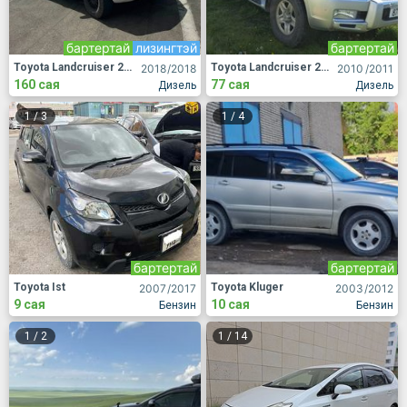
бартертай
лизингтэй
бартертай
Toyota Landcruiser 200
Toyota Landcruiser 200
2018
/2018
2010
/2011
160 сая
77 сая
Дизель
Дизель
1
/
3
1
/
4
бартертай
бартертай
Toyota Ist
Toyota Kluger
2007
/2017
2003
/2012
9 сая
10 сая
Бензин
Бензин
1
/
2
1
/
14