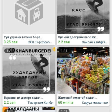
Уул уурхайн техник борлуулагч ажилд авна.
Хүнсний дэлгүүрийн касс ажилд авна.
3.25 сая
2.2 сая
СХД 32-р хороо 384-р гарам Эмээлт өгсөх зам дагуу
Зайсан Ханбүргэдэй
1
/
1
1
/
1
Барааны их дэлгүүрт худалдааны зөвлөх ажилд авна.
Жимсний эмэгтэй худалдагч ажилд авна.
2.2 сая
60 мянга
Төмөр зам Ханбүргэдэй
Саруул маркет зах
1
/
1
1
/
1