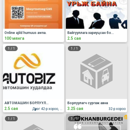
Online ajild humuus awna.
Байгууллага хариуцсан борлуулалтын менежер ажил авна
100 мянга
2.5 сая
1
/
1
1
/
1
АВТОМАШИН БОРЛУУЛАЛТЫН АГЕНТААР СУРГАЖ АВНА
Борлуулагч сургаж авна
2.5 сая
3.25 сая
Дүүрэг 42-р хороо, Нарантуул захын уулзвар, Шөнийн захын зүүн талд, Нийслэл төвийн 8 давхар 808 тоот
32-р хороо
1
/
1
1
/
1