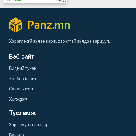
Хэрэглэхгүй зүйлээ зарж, хэрэгтэй зүйлдээ зарцуул.
Вэб сайт
Бидний тухай
Холбоо барих
Санал хүсэлт
Хөгжүүлэгч
Тусламж
Зар оруулах заавар
Баннер