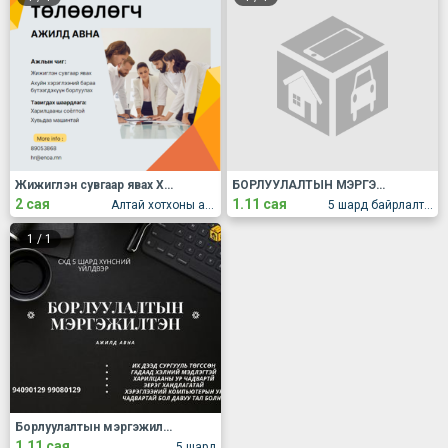
Жижиглэн сувгаар явах Худалдааны төлөөлөгч ажилд авна.
БОРЛУУЛАЛТЫН МЭРГЭЖИЛТЭН
2 сая
1.11 сая
Алтай хотхоны ард Асралтмед эмнэлэгийн зүүн талд
5 шард байрлалтай хүнсний үйлдвэр
1
/
1
Борлуулалтын мэргэжилтэн
1.11 сая
5 шард