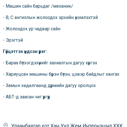
- Машин сайн барьдаг /механик/
- В, C ангиллын жолоодох эрхийн үнэмлэхтэй
- Жолоодох ур чадвар сайн
- Эрэгтэй
Гүйцэтгэх үндсэн үүрэг:
- Бараа бүтээгдэхүүнийг захиалгын дагуу хүргэх
- Хариуцсан машины бүрэн бүтэн, цэвэр байдлыг хангах
- Замын хөдөлгөөнд дүрмийн дагуу оролцох
- АБТ-д заасан чиг үүргүүд
Улаанбаатар хот
Хан-Уул
Жем Интернэшнл ХХК