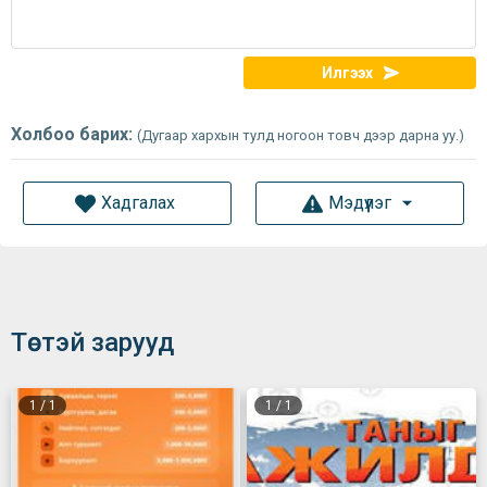
Илгээх
Холбоо барих:
(Дугаар хархын тулд ногоон товч дээр дарна уу.)
Хадгалах
Мэдүүлэг
Төстэй зарууд
1
/
1
1
/
1