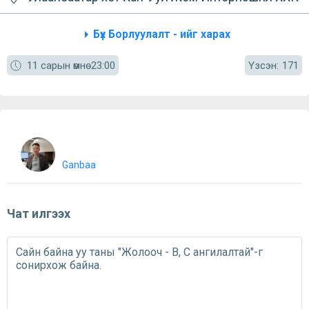
Бүх Борлуулалт - ийг харах
Үзсэн:
11 сарын өмнө
23:00
171
Ganbaa
Чат илгээх