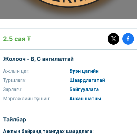
2.5 сая ₮
Жолооч - B, C ангилалтай
Ажлын цаг:
Бүтэн цагийн
Туршлага:
Шаардлагатай
Зарлагч:
Байгууллага
Мэргэжлийн түвшин:
Анхан шатны
Тайлбар
Ажлын байранд тавигдах шаардлага: