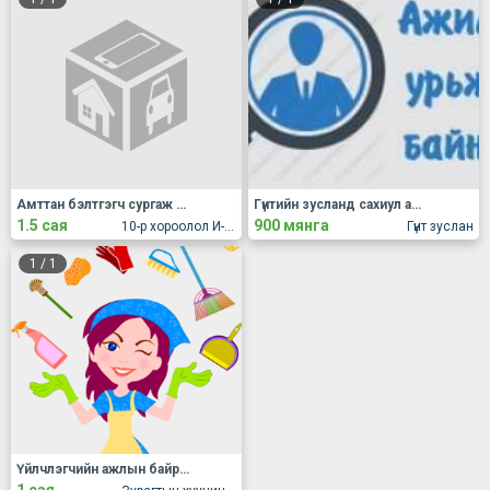
Амттан бэлтгэгч сургаж ажилд авна
Гүнтийн зусланд сахиул ажилд яаралтай авна.
1.5 сая
900 мянга
10-р хороолол И-март
Гүнт зуслан
1
/
1
Үйлчлэгчийн ажлын байранд урьж байна.