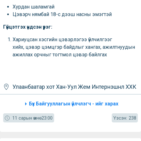
Хурдан шаламгай
Цэвэрч нямбай 18-с дээш насны эмэгтэй
Гүйцэтгэх үндсэн үүрэг:
Хариуцсан хэсгийн цэвэрлэгээ үйлчилгээг
хийх, цэвэр цэмцгэр байдлыг хангах, ажилтнуудын
ажиллах орчныг тогтмол цэвэр байлгах
Улаанбаатар хот
Хан-Уул
Жем Интернэшнл ХХК
Бүх Байгууллагын үйлчлэгч - ийг харах
Үзсэн:
11 сарын өмнө
23:00
238