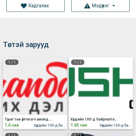
Хадгалах
Мэдүүлэг
Төстэй зарууд
1
/
1
1
/
1
Түшиг төв үйлчлэгч ажилд авна
Хүүхдийн 100-д байрлалтай Түшиг төвд үйлчлэгч яаралтай ажилд авна.
1.6 сая
1.65 сая
Хүүхдийн 100-д байрлалтай Түшиг төв
Хүүхдийн 100-д байрлах Түшиг төв
1
/
1
1
/
1