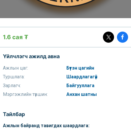
1.6 сая ₮
Үйлчлэгч ажилд авна
Ажлын цаг:
Бүтэн цагийн
Туршлага:
Шаардлагагүй
Зарлагч:
Байгууллага
Мэргэжлийн түвшин:
Анхан шатны
Тайлбар
Ажлын байранд тавигдах шаардлага: