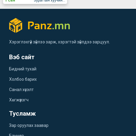
1 сая
Зурагтын хуучин эцэст
Хэрэглэхгүй зүйлээ зарж, хэрэгтэй зүйлдээ зарцуул.
Вэб сайт
Бидний тухай
Холбоо барих
Санал хүсэлт
Хөгжүүлэгч
Тусламж
Зар оруулах заавар
Баннер