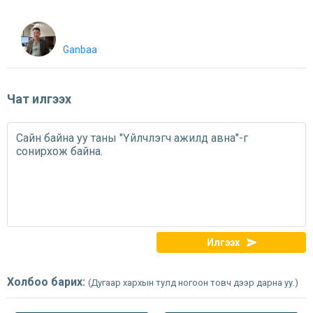
Ganbaa
Чат илгээх
Илгээх
Холбоо барих:
(Дугаар хархын тулд ногоон товч дээр дарна уу.)