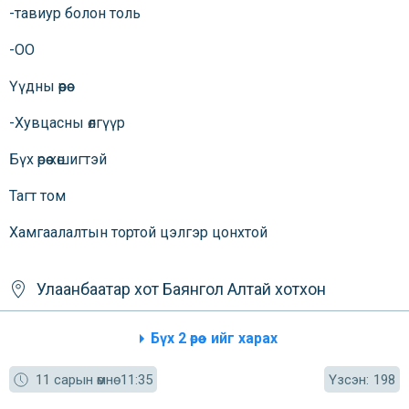
-тавиур болон толь
-ОО
Үүдны өөрөө
-Хувцасны өлгүүр
Бүх өрөө хөшигтэй
Тагт том
Хамгаалалтын тортой цэлгэр цонхтой
Улаанбаатар хот
Баянгол
Алтай хотхон
Бүх 2 өрөө - ийг харах
Үзсэн:
11 сарын өмнө
11:35
198