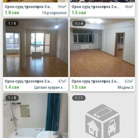
2
2
Орон сууц түрээслүүлнэ 3 өрөө
96м
Орон сууц түрээслүүлнэ 2 өрөө
46м
1.8 сая
1.5 сая
10-р хороолол
1
/
6
1
/
4
2
2
Орон сууц түрээслүүлнэ 2 өрөө
47м
Орон сууц түрээслүүлнэ 2 өрөө
62м
1.4 сая
1.5 сая
Цагаан хуаран хотхон
Модны 2
1
/
8
1
/
1