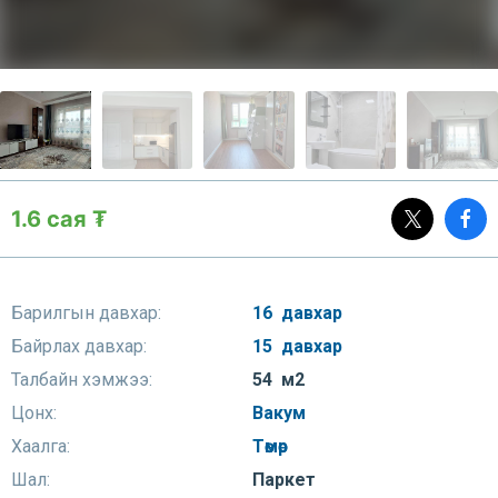
1.6 сая ₮
Барилгын давхар:
16 давхар
Байрлах давхар:
15 давхар
Талбайн хэмжээ:
54 м2
Цонх:
Вакум
Хаалга:
Төмөр
Шал:
Паркет