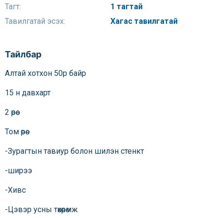
Тагт:
1 тагтай
Тавилгатай эсэх:
Хагас тавилгатай
Тайлбар
Алтай хотхон 50р байр
15 н давхарт
2 өрөө
Том өрөө
-Зурагтын тавиур болон шилэн стенкт
-ширээ
-Хивс
-Цэвэр усны төхөөрөмж