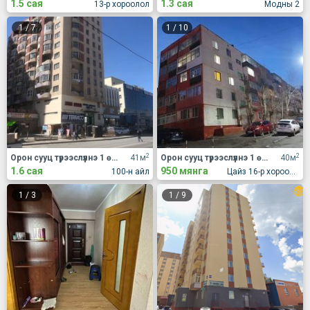
1.5 сая
1.3 сая
13-р хороолол
Модны 2
1
/
7
1
/
10
2
2
Орон сууц түрээслүүлнэ 1 өрөө
41м
Орон сууц түрээслүүлнэ 1 өрөө
40м
1.6 сая
950 мянга
100-н айл
Цайз 16-р хороолол
1
/
3
1
/
9