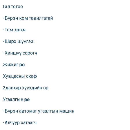
Гал тогоо
-Бүрэн ком тавилгатай
-Том хөргөгч
-Шарх шүүгээ
-Хиншүү сорогч
Жижиг өрөө
Хувцасны скаф
2давхар хүүхдийн ор
Угаалгын өрөө
-Бүрэн автомат угаалгын машин
-Алчуур хатаагч