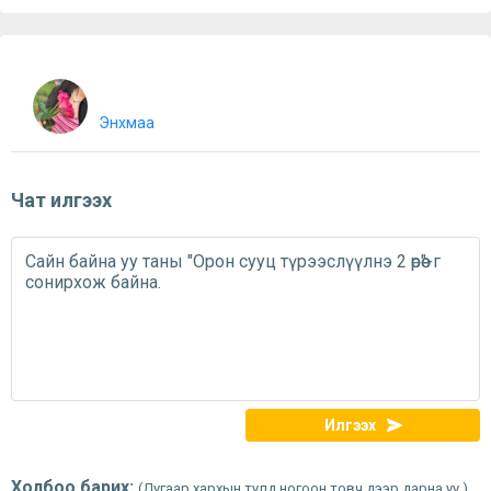
Энхмаа
Чат илгээх
Илгээх
Холбоо барих:
(Дугаар хархын тулд ногоон товч дээр дарна уу.)