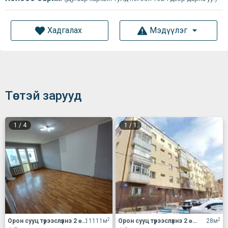
Хадгалах
Мэдүүлэг
Төстэй зарууд
1
/
4
1
/
1
2
2
Орон сууц түрээслүүлнэ 2 өрөө
11111м
Орон сууц түрээслүүлнэ 2 өрөө
28м