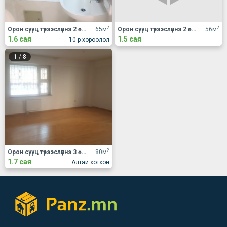
2
2
Орон сууц түрээслүүлнэ 2 өрөө
65м
Орон сууц түрээслүүлнэ 2 өрөө
56м
1.6 сая
1.5 сая
10-р хороолол
1
/
8
2
Орон сууц түрээслүүлнэ 3 өрөө
80м
1.7 сая
Алтай хотхон