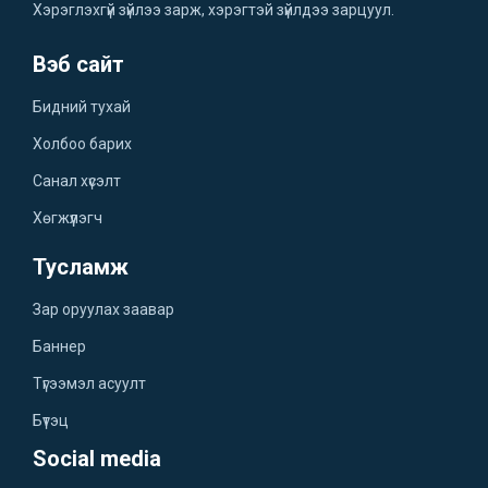
Хэрэглэхгүй зүйлээ зарж, хэрэгтэй зүйлдээ зарцуул.
Вэб сайт
Бидний тухай
Холбоо барих
Санал хүсэлт
Хөгжүүлэгч
Тусламж
Зар оруулах заавар
Баннер
Түгээмэл асуулт
Бүтэц
Social media