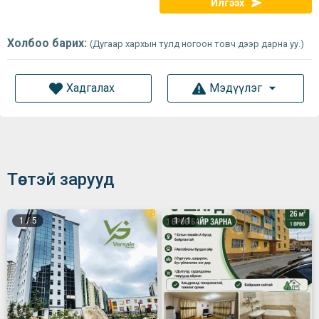
Илгээх
Холбоо барих:
(Дугаар хархын тулд ногоон товч дээр дарна уу.)
Хадгалах
Мэдүүлэг
Төстэй зарууд
1
/
5
1
/
1