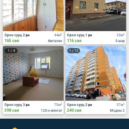
2
2
Орон сууц 2 өрөө
44м
Орон сууц 1 өрөө
33м
165 сая
116 сая
Амгалан
5-шар
1
/
4
1
/
12
2
2
Орон сууц 3 өрөө
75м
Орон сууц 2 өрөө
57м
398 сая
240 сая
120-н мянгат
Модны 2