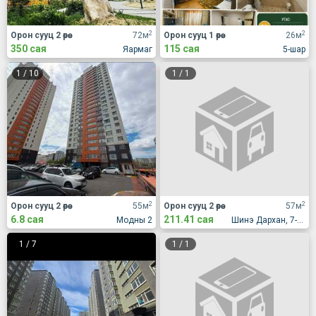
2
2
Орон сууц 2 өрөө
72м
Орон сууц 1 өрөө
26м
350 сая
115 сая
Яармаг
5-шар
1
/
10
1
/
1
2
2
Орон сууц 2 өрөө
55м
Орон сууц 2 өрөө
57м
6.8 сая
211.41 сая
Модны 2
Шинэ Дархан, 7-р хороолол, Жүр Үр үйлдвэрийн хажууд
1
/
7
1
/
1