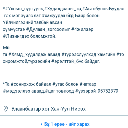
*#Улсын_сургууль,#Худалдааны_төв,#АвтобусныБуудал
гэх мэт зүйлс яаг #хажуудаа бөгөөд Байр болон
Үйлчилгээний талбай авсан
хүмүүстээ #Дулаан_зогсоолыг #4жилээр
#Лизингдэх боломжтой.
Мөн
та #Хямд_худалдаж аваад #түрээслүүлхэд хамгийн #то
хиромжтой,түрээсийн #эрэлттэй_бүс байдаг.
*Та #сонирхож байвал #утас болон #чатаар
#мэдээллээ аваад,#цаг товлоод #үзээрэй. 95752379
Улаанбаатар хот
Хан-Уул
Нисэх
Бүх 1 өрөө - ийг харах