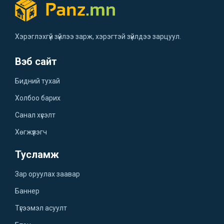
Хэрэглэхгүй зүйлээ зарж, хэрэгтэй зүйлдээ зарцуул.
Вэб сайт
Бидний тухай
Холбоо барих
Санал хүсэлт
Хөгжүүлэгч
Тусламж
Зар оруулах заавар
Баннер
Түгээмэл асуулт