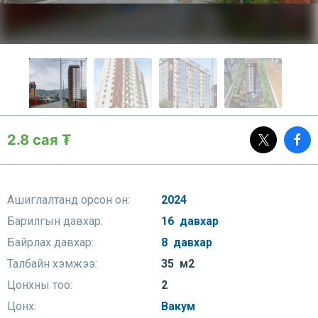
2.8 сая ₮
Ашиглалтанд орсон он:
2024
Барилгын давхар:
16 давхар
Байрлах давхар:
8 давхар
Талбайн хэмжээ:
35 м2
Цонхны тоо:
2
Цонх:
Вакум