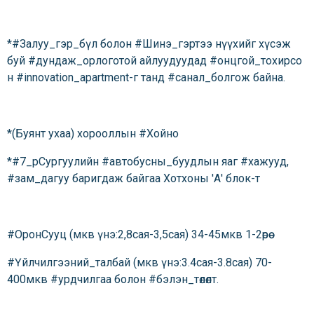
*#Залуу_гэр_бүл болон #Шинэ_гэртээ нүүхийг хүсэж
буй #дундаж_орлоготой айлуудуудад #онцгой_тохирсо
н #innovation_apartment-г танд #санал_болгож байна.
*(Буянт ухаа) хорооллын #Хойно
*#7_рСургуулийн #автобусны_буудлын яаг #хажууд,
#зам_дагуу баригдаж байгаа Хотхоны 'А' блок-т
#ОронСууц (мкв үнэ:2,8сая-3,5сая) 34-45мкв 1-2өрөө
#Үйлчилгээний_талбай (мкв үнэ:3.4сая-3.8сая) 70-
400мкв #урдчилгаа болон #бэлэн_төлөлт.