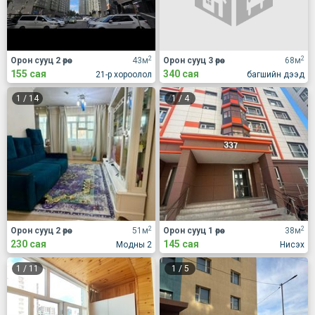
2
2
Орон сууц 2 өрөө
43м
Орон сууц 3 өрөө
68м
155 сая
340 сая
21-р хороолол
багшийн дээд
1
/
14
1
/
4
2
2
Орон сууц 2 өрөө
51м
Орон сууц 1 өрөө
38м
230 сая
145 сая
Модны 2
Нисэх
1
/
11
1
/
5