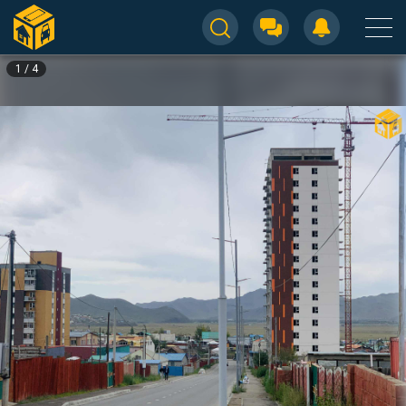
1
/
4