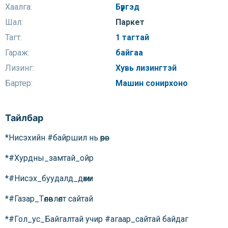
Хаалга:
Бүргэд
Шал:
Паркет
Тагт:
1 тагтай
Гараж:
байгаа
Лизинг:
Хувь лизингтэй
Бартер:
Машин сонирхоно
Тайлбар
*Нисэхийн #байршил нь өөрөө:
*#Хурдны_замтай_ойр
*#Нисэх_буудалд_дөхөм
*#Газар_Төлөвлөлт сайтай
*#Гол_ус_Байгалтай учир #агаар_сайтай байдаг