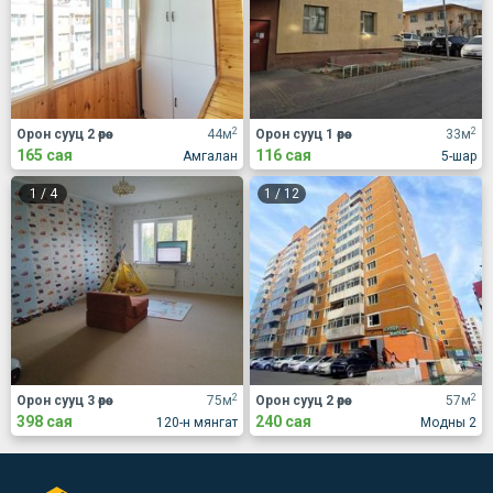
2
2
Орон сууц 2 өрөө
44м
Орон сууц 1 өрөө
33м
165 сая
116 сая
Амгалан
5-шар
1
/
4
1
/
12
2
2
Орон сууц 3 өрөө
75м
Орон сууц 2 өрөө
57м
398 сая
240 сая
120-н мянгат
Модны 2