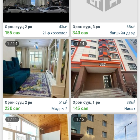
2
2
Орон сууц 2 өрөө
43м
Орон сууц 3 өрөө
68м
155 сая
340 сая
21-р хороолол
багшийн дээд
1
/
14
1
/
4
2
2
Орон сууц 2 өрөө
51м
Орон сууц 1 өрөө
38м
230 сая
145 сая
Модны 2
Нисэх
1
/
11
1
/
5