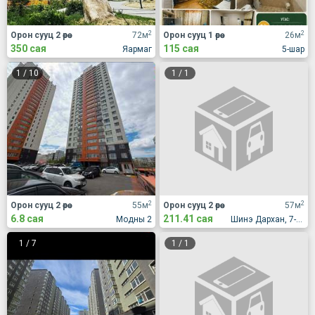
2
2
Орон сууц 2 өрөө
72м
Орон сууц 1 өрөө
26м
350 сая
115 сая
Яармаг
5-шар
1
/
10
1
/
1
2
2
Орон сууц 2 өрөө
55м
Орон сууц 2 өрөө
57м
6.8 сая
211.41 сая
Модны 2
Шинэ Дархан, 7-р хороолол, Жүр Үр үйлдвэрийн хажууд
1
/
7
1
/
1