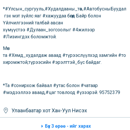
*#Улсын_сургууль,#Худалдааны_төв,#АвтобусныБуудал
гэх мэт зүйлс яаг #хажуудаа бөгөөд Байр болон
Үйлчилгээний талбай авсан
хүмүүстээ #Дулаан_зогсоолыг #4жилээр
#Лизингдэх боломжтой.
Мөн
та #Хямд_худалдаж аваад #түрээслүүлхэд хамгийн #то
хиромжтой,түрээсийн #эрэлттэй_бүс байдаг.
*Та #сонирхож байвал #утас болон #чатаар
#мэдээллээ аваад,#цаг товлоод #үзээрэй. 95752379
Улаанбаатар хот
Хан-Уул
Нисэх
Бүх 3 өрөө - ийг харах