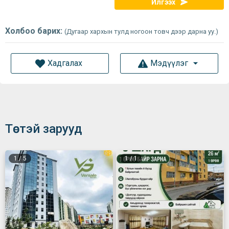
Илгээх
Холбоо барих:
(Дугаар хархын тулд ногоон товч дээр дарна уу.)
Хадгалах
Мэдүүлэг
Төстэй зарууд
1
/
5
1
/
1