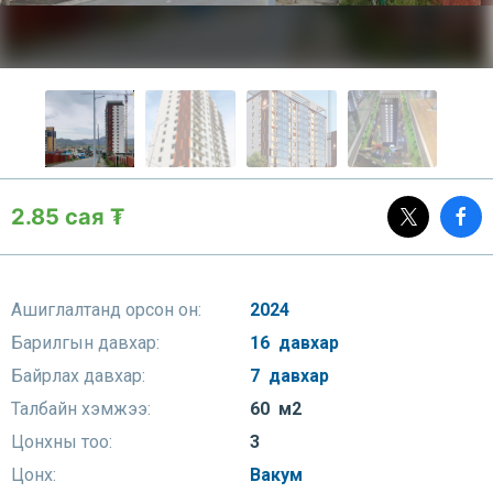
2.85 сая ₮
Ашиглалтанд орсон он:
2024
Барилгын давхар:
16 давхар
Байрлах давхар:
7 давхар
Талбайн хэмжээ:
60 м2
Цонхны тоо:
3
Цонх:
Вакум