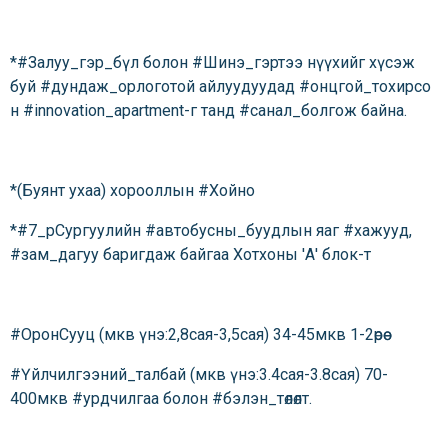
*#Залуу_гэр_бүл болон #Шинэ_гэртээ нүүхийг хүсэж
буй #дундаж_орлоготой айлуудуудад #онцгой_тохирсо
н #innovation_apartment-г танд #санал_болгож байна.
*(Буянт ухаа) хорооллын #Хойно
*#7_рСургуулийн #автобусны_буудлын яаг #хажууд,
#зам_дагуу баригдаж байгаа Хотхоны 'А' блок-т
#ОронСууц (мкв үнэ:2,8сая-3,5сая) 34-45мкв 1-2өрөө
#Үйлчилгээний_талбай (мкв үнэ:3.4сая-3.8сая) 70-
400мкв #урдчилгаа болон #бэлэн_төлөлт.