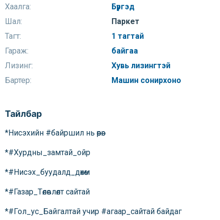
Хаалга:
Бүргэд
Шал:
Паркет
Тагт:
1 тагтай
Гараж:
байгаа
Лизинг:
Хувь лизингтэй
Бартер:
Машин сонирхоно
Тайлбар
*Нисэхийн #байршил нь өөрөө:
*#Хурдны_замтай_ойр
*#Нисэх_буудалд_дөхөм
*#Газар_Төлөвлөлт сайтай
*#Гол_ус_Байгалтай учир #агаар_сайтай байдаг