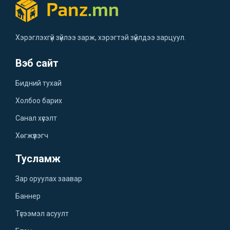
Хэрэглэхгүй зүйлээ зарж, хэрэгтэй зүйлдээ зарцуул.
Вэб сайт
Бидний тухай
Холбоо барих
Санал хүсэлт
Хөгжүүлэгч
Тусламж
Зар оруулах заавар
Баннер
Түгээмэл асуулт