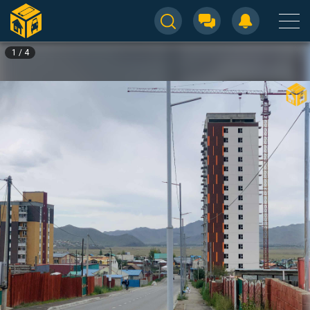
1
/
4