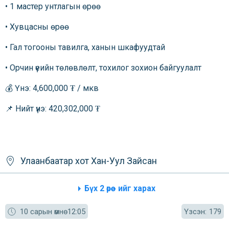
• 1 мастер унтлагын өрөө
• Хувцасны өрөө
• Гал тогооны тавилга, ханын шкафуудтай
• Орчин үеийн төлөвлөлт, тохилог зохион байгуулалт
💰 Үнэ: 4,600,000 ₮ / мкв
📌 Нийт үнэ: 420,302,000 ₮
Улаанбаатар хот
Хан-Уул
Зайсан
Бүх 2 өрөө - ийг харах
Үзсэн:
10 сарын өмнө
12:05
179