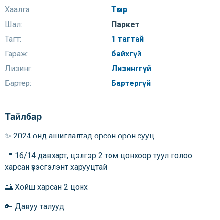
Хаалга:
Төмөр
Шал:
Паркет
Тагт:
1 тагтай
Гараж:
байхгүй
Лизинг:
Лизинггүй
Бартер:
Бартергүй
Тайлбар
✨ 2024 онд ашиглалтад орсон орон сууц
📍 16/14 давхарт, цэлгэр 2 том цонхоор туул голоо
харсан үзэсгэлэнт харууцтай
🌅 Хойш харсан 2 цонх
🔑 Давуу талууд: