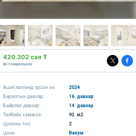
420.302 сая ₮
Үнэ тохиролцоно
Ашиглалтанд орсон он:
2024
Барилгын давхар:
16 давхар
Байрлах давхар:
14 давхар
Талбайн хэмжээ:
92 м2
Цонхны тоо:
2
Цонх:
Вакум