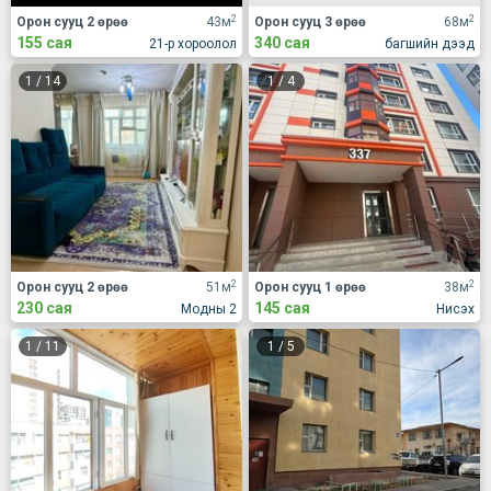
2
2
Орон сууц 2 өрөө
43м
Орон сууц 3 өрөө
68м
155 сая
340 сая
21-р хороолол
багшийн дээд
1
/
14
1
/
4
2
2
Орон сууц 2 өрөө
51м
Орон сууц 1 өрөө
38м
230 сая
145 сая
Модны 2
Нисэх
1
/
11
1
/
5