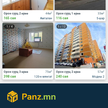
2
2
Орон сууц 2 өрөө
44м
Орон сууц 1 өрөө
33м
165 сая
116 сая
Амгалан
5-шар
1
/
4
1
/
12
2
2
Орон сууц 3 өрөө
75м
Орон сууц 2 өрөө
57м
398 сая
240 сая
120-н мянгат
Модны 2