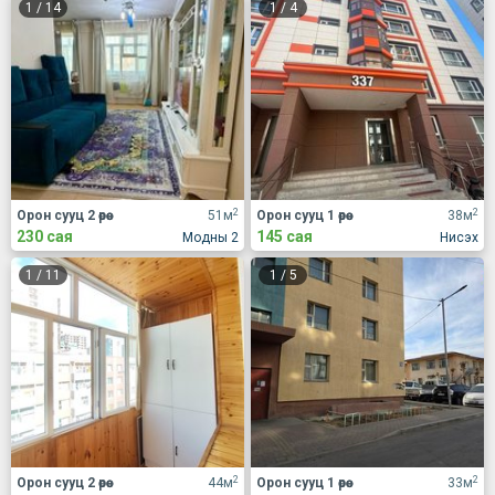
1
/
14
1
/
4
2
2
Орон сууц 2 өрөө
51м
Орон сууц 1 өрөө
38м
230 сая
145 сая
Модны 2
Нисэх
1
/
11
1
/
5
2
2
Орон сууц 2 өрөө
44м
Орон сууц 1 өрөө
33м