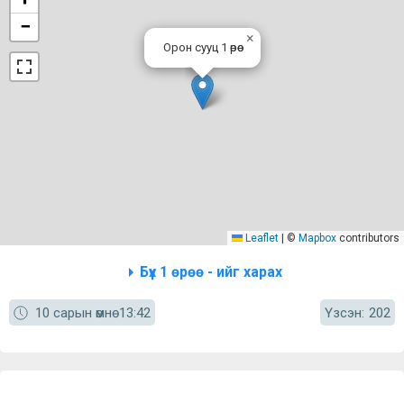
−
×
Орон сууц 1 өрөө
Leaflet
|
©
Mapbox
contributors
Бүх 1 өрөө - ийг харах
Үзсэн:
10 сарын өмнө
13:42
202