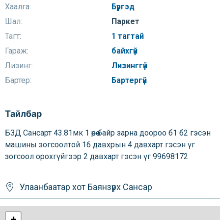
Хаалга:
Бүргэд
Шал:
Паркет
Тагт:
1 тагтай
Гараж:
байхгүй
Лизинг:
Лизинггүй
Бартер:
Бартергүй
Тайлбар
БЗД Сансарт 43.81мк 1 өрөө байр зарна доороо б1 б2 гэсэн
машины зогсоолтой 16 давхрын 4 давхарт гэсэн үг
зогсоол орохгүйгээр 2 давхарт гэсэн үг 99698172
Улаанбаатар хот
Баянзүрх
Сансар
+