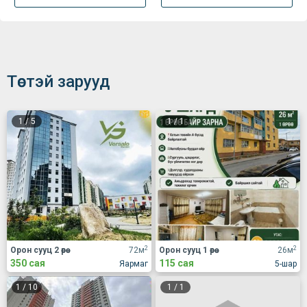
Төстэй зарууд
1
/
5
1
/
1
2
2
Орон сууц 2 өрөө
72м
Орон сууц 1 өрөө
26м
350 сая
115 сая
Яармаг
5-шар
1
/
10
1
/
1