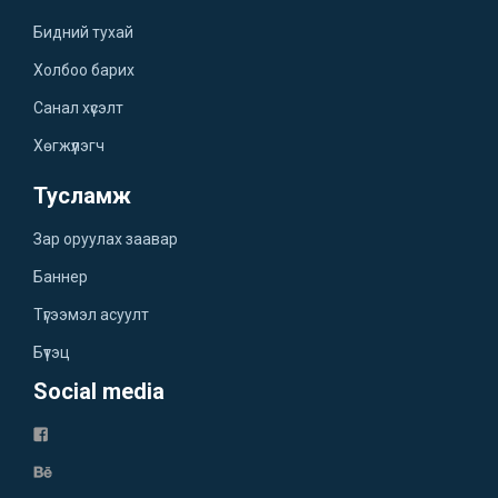
Бидний тухай
Холбоо барих
Санал хүсэлт
Хөгжүүлэгч
Тусламж
Зар оруулах заавар
Баннер
Түгээмэл асуулт
Бүтэц
Social media