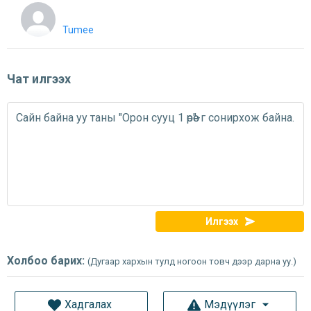
Tumee
Чат илгээх
Илгээх
Холбоо барих:
(Дугаар хархын тулд ногоон товч дээр дарна уу.)
Хадгалах
Мэдүүлэг