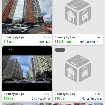
2
2
Орон сууц 2 өрөө
55м
Орон сууц 2 өрөө
57м
6.8 сая
211.41 сая
Модны 2
Шинэ Дархан, 7-р хороолол, Жүр Үр үйлдвэрийн хажууд
1
/
7
1
/
1
2
2
Орон сууц 2 өрөө
43м
Орон сууц 3 өрөө
68м
155 сая
340 сая
21-р хороолол
багшийн дээд