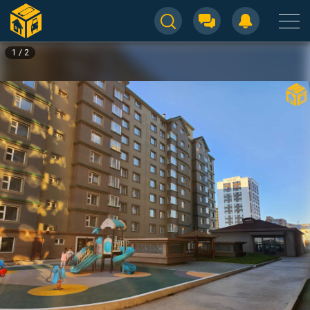
1
/
2