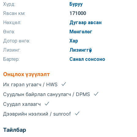
Хүрд:
Буруу
Явсан км:
171000
Нөхцөл:
Дугаар авсан
Өнгө:
Мөнгөлөг
Дотор өнгө:
Хар
Лизинг:
Лизинггүй
Бартер:
Санал сонсоно
Онцлох үзүүлэлт
Их гэрэл угаагч / HWS
Суудлын байрлал сануулагч / DPMS
Суудал халаагч
Дээврийн нээлхий / sunroof
Тайлбар