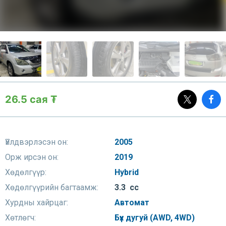
26.5 сая ₮
Үйлдвэрлэсэн он:
2005
Орж ирсэн он:
2019
Хөдөлгүүр:
Hybrid
Хөдөлгүүрийн багтаамж:
3.3 сс
Хурдны хайрцаг:
Автомат
Хөтлөгч:
Бүх дугуй (AWD, 4WD)