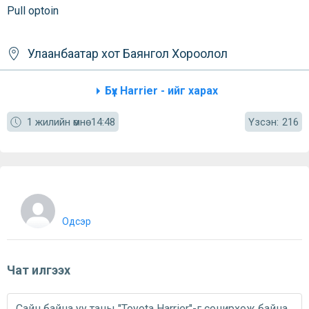
Pull optoin
Улаанбаатар хот
Баянгол
Хороолол
Бүх Harrier - ийг харах
Үзсэн:
1 жилийн өмнө
14:48
216
Одсэр
Чат илгээх