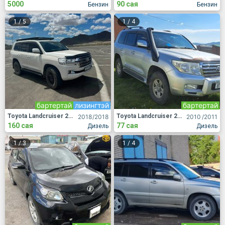
5000
90 сая
Бензин
Бензин
1
/
5
1
/
4
бартертай
лизингтэй
бартертай
Toyota Landcruiser 200
Toyota Landcruiser 200
2018
/2018
2010
/2011
160 сая
77 сая
Дизель
Дизель
1
/
3
1
/
4