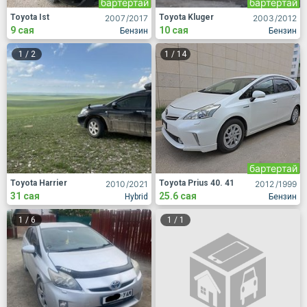
бартертай
бартертай
Toyota Ist
Toyota Kluger
2007
/2017
2003
/2012
9 сая
10 сая
Бензин
Бензин
1
/
2
1
/
14
бартертай
Toyota Harrier
Toyota Prius 40. 41
2010
/2021
2012
/1999
31 сая
25.6 сая
Hybrid
Бензин
1
/
6
1
/
1