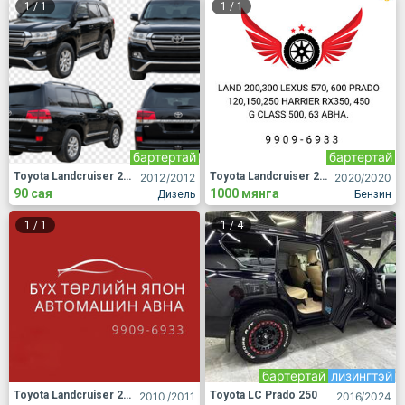
1
/
1
1
/
1
бартертай
бартертай
Toyota Landcruiser 200
Toyota Landcruiser 200
2012
/2012
2020
/2020
90 сая
1000 мянга
Дизель
Бензин
1
/
1
1
/
4
бартертай
лизингтэй
Toyota Landcruiser 200
Toyota LC Prado 250
2010
/2011
2016
/2024