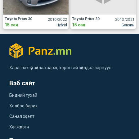
Toyota Prius 30
Toyota Prius 30
2010
/2022
2013
/2021
15 сая
15 сая
Hybrid
Бензин
Хэрэглэхгүй зүйлээ зарж, хэрэгтэй зүйлдээ зарцуул.
Вэб сайт
Бидний тухай
Холбоо барих
Санал хүсэлт
Хөгжүүлэгч