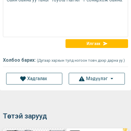
Илгээх
Холбоо барих:
(Дугаар хархын тулд ногоон товч дээр дарна уу.)
Хадгалах
Мэдүүлэг
Төстэй зарууд