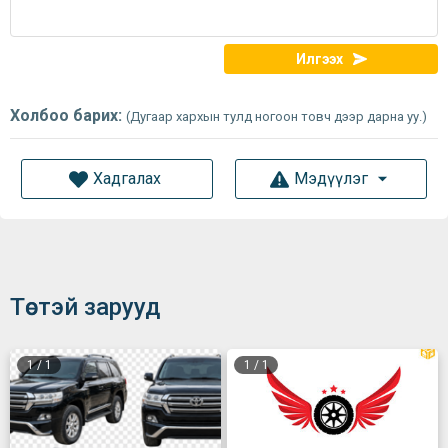
Илгээх
Холбоо барих:
(Дугаар хархын тулд ногоон товч дээр дарна уу.)
Хадгалах
Мэдүүлэг
Төстэй зарууд
1
/
1
1
/
1