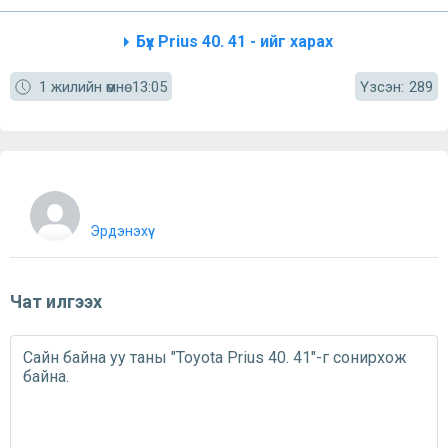
Бүх Prius 40. 41 - ийг харах
Үзсэн:
1 жилийн өмнө
13:05
289
Эрдэнэхүү
Чат илгээх