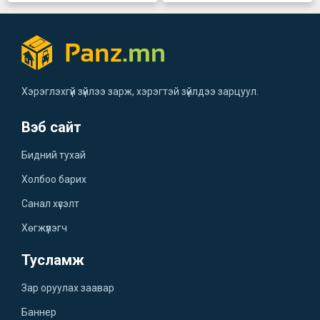
Хэрэглэхгүй зүйлээ зарж, хэрэгтэй зүйлдээ зарцуул.
Вэб сайт
Бидний тухай
Холбоо барих
Санал хүсэлт
Хөгжүүлэгч
Тусламж
Зар оруулах заавар
Баннер