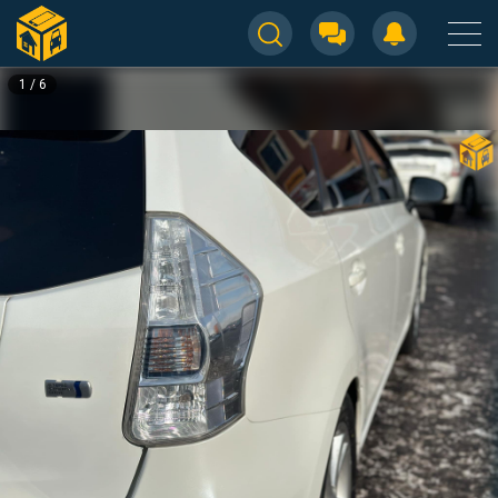
1
/
6