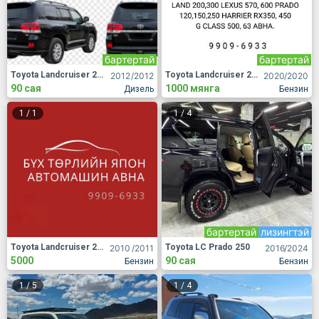
бартертай
бартертай
Toyota Landcruiser 200
Toyota Landcruiser 200
2012
/2012
2020
/2020
90 сая
1000 мянга
Дизель
Бензин
1
/
1
1
/
4
бартертай
лизингтэй
Toyota Landcruiser 200
Toyota LC Prado 250
2010
/2011
2016
/2024
5000
90 сая
Бензин
Бензин
1
/
5
1
/
4