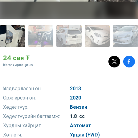
24 сая ₮
Үнэ тохиролцоно
Үйлдвэрлэсэн он:
2013
Орж ирсэн он:
2020
Хөдөлгүүр:
Бензин
Хөдөлгүүрийн багтаамж:
1.8 сс
Хурдны хайрцаг:
Автомат
Хөтлөгч:
Урдаа (FWD)