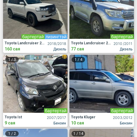
бартертай
лизингтэй
бартертай
Toyota Landcruiser 200
Toyota Landcruiser 200
2018
/2018
2010
/2011
160 сая
77 сая
Дизель
Дизель
1
/
3
1
/
4
бартертай
бартертай
Toyota Ist
Toyota Kluger
2007
/2017
2003
/2012
9 сая
10 сая
Бензин
Бензин
1
/
2
1
/
14