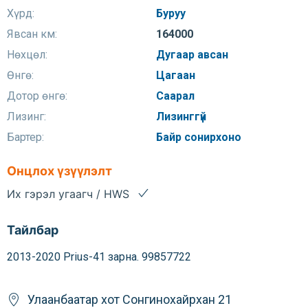
Хүрд:
Буруу
Явсан км:
164000
Нөхцөл:
Дугаар авсан
Өнгө:
Цагаан
Дотор өнгө:
Саарал
Лизинг:
Лизинггүй
Бартер:
Байр сонирхоно
Онцлох үзүүлэлт
Их гэрэл угаагч / HWS
Тайлбар
2013-2020 Prius-41 зарна. 99857722
Улаанбаатар хот
Сонгинохайрхан
21