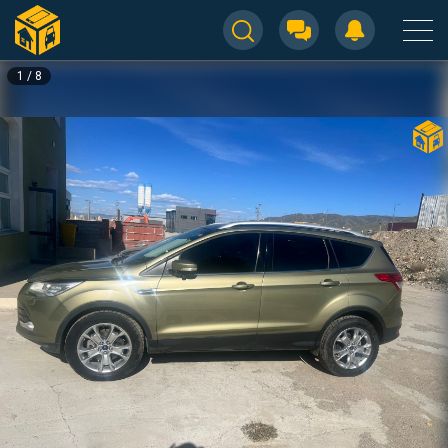
1
/
8