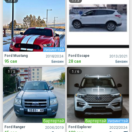
1
/
3
1
/
3
лизингтэй
Ford Mustang
Ford Escape
2016
/2024
2013
/2021
95 сая
28 сая
Бензин
Бензин
1
/
5
1
/
6
бартертай
бартертай
лизингтэй
Ford Ranger
Ford Explorer
2006
/2019
2022
/2024