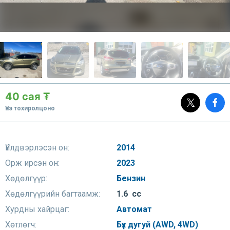
40 сая ₮
Үнэ тохиролцоно
Үйлдвэрлэсэн он:
2014
Орж ирсэн он:
2023
Хөдөлгүүр:
Бензин
Хөдөлгүүрийн багтаамж:
1.6 сс
Хурдны хайрцаг:
Автомат
Хөтлөгч:
Бүх дугуй (AWD, 4WD)