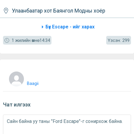
Улаанбаатар хот
Баянгол
Модны хоёр
Бүх Escape - ийг харах
Үзсэн:
1 жилийн өмнө
14:34
299
Baagii
Чат илгээх