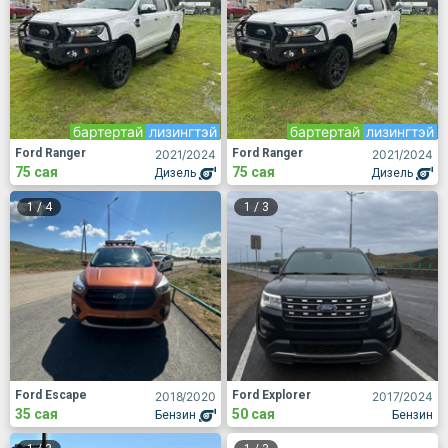
бартертай
лизингтэй
бартертай
лизингтэй
Ford Ranger
Ford Ranger
2021
/2024
2021
/2024
75 сая
75 сая
Дизель
Дизель
1
/
4
1
/
3
Ford Escape
Ford Explorer
2018
/2020
2017
/2024
35 сая
50 сая
Бензин
Бензин