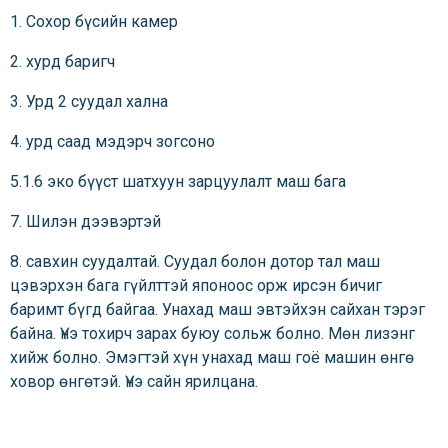
1. Сохор бүсийн камер
2. хурд баригч
3. Урд 2 суудал хална
4. урд саад мэдэрч зогсоно
5.1.6 эко бүүст шатхуун зарцуулалт маш бага
7. Шилэн дээвэртэй
8. савхин суудалтай. Суудал болон дотор тал маш
цэвэрхэн бага гүйлттэй японоос орж ирсэн бичиг
баримт бүгд байгаа. Унахад маш эвтэйхэн сайхан тэрэг
байна. Үнэ тохирч зарах буюу сольж болно. Мөн лизэнг
хийж болно. Эмэгтэй хүн унахад маш гоё машин өнгө
ховор өнгөтэй. Үнэ сайн ярилцана.