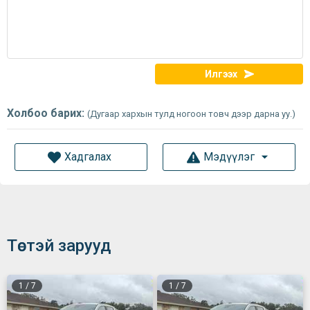
Илгээх
Холбоо барих:
(Дугаар хархын тулд ногоон товч дээр дарна уу.)
Хадгалах
Мэдүүлэг
Төстэй зарууд
1
/
7
1
/
7