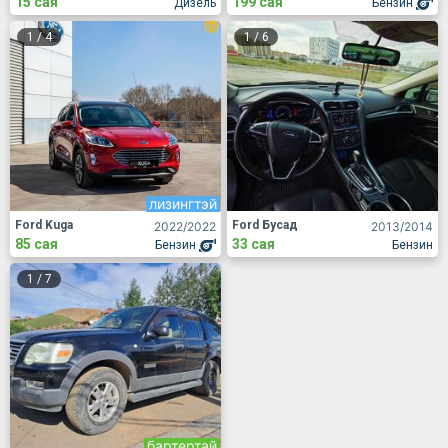
15 сая
199 сая
Дизель
Бензин
1
/
4
1
/
6
лизингтэй
Ford Kuga
Ford Бусад
2022
/2022
2013
/2014
85 сая
33 сая
Бензин
Бензин
1
/
7
бартертай