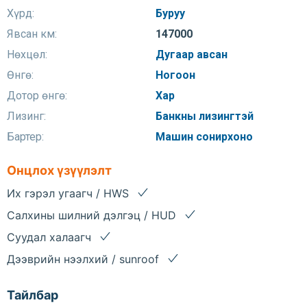
Хүрд:
Буруу
Явсан км:
147000
Нөхцөл:
Дугаар авсан
Өнгө:
Ногоон
Дотор өнгө:
Хар
Лизинг:
Банкны лизингтэй
Бартер:
Машин сонирхоно
Онцлох үзүүлэлт
Их гэрэл угаагч / HWS
Салхины шилний дэлгэц / HUD
Суудал халаагч
Дээврийн нээлхий / sunroof
Тайлбар