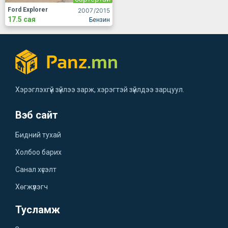
Ford Explorer
2007
/2015
17.5 сая
Бензин
Хэрэглэхгүй зүйлээ зарж, хэрэгтэй зүйлдээ зарцуул.
Вэб сайт
Бидний тухай
Холбоо барих
Санал хүсэлт
Хөгжүүлэгч
Тусламж