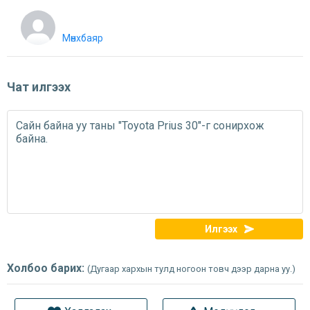
Мөнхбаяр
Чат илгээх
Илгээх
Холбоо барих:
(Дугаар хархын тулд ногоон товч дээр дарна уу.)