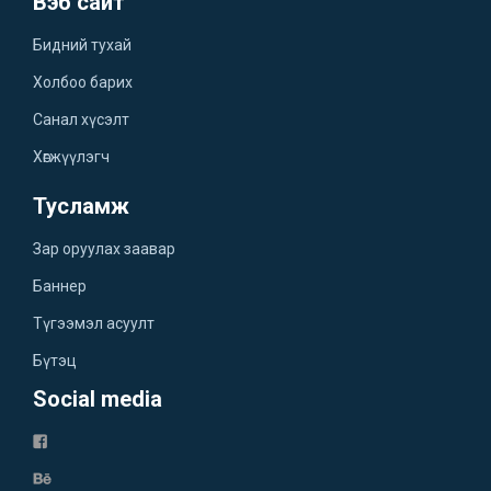
Вэб сайт
Бидний тухай
Холбоо барих
Санал хүсэлт
Хөгжүүлэгч
Тусламж
Зар оруулах заавар
Баннер
Түгээмэл асуулт
Бүтэц
Social media