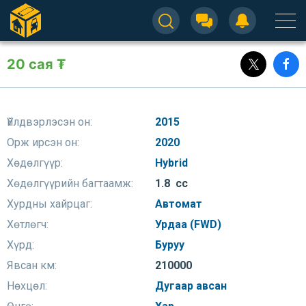
20 сая ₮
Үйлдвэрлэсэн он:
2015
Орж ирсэн он:
2020
Хөдөлгүүр:
Hybrid
Хөдөлгүүрийн багтаамж:
1.8 сс
Хурдны хайрцаг:
Автомат
Хөтлөгч:
Урдаа (FWD)
Хүрд:
Буруу
Явсан км:
210000
Нөхцөл:
Дугаар авсан