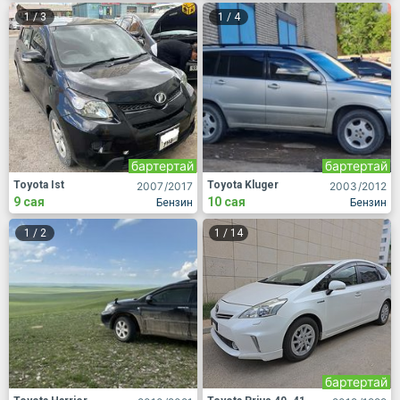
1
/
3
1
/
4
бартертай
бартертай
Toyota Ist
Toyota Kluger
2007
/2017
2003
/2012
9 сая
10 сая
Бензин
Бензин
1
/
2
1
/
14
бартертай