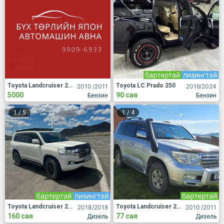
бартертай
лизингтэй
Toyota Landcruiser 200
Toyota LC Prado 250
2010
/2011
2016
/2024
5000
90 сая
Бензин
Бензин
1
/
5
1
/
4
бартертай
лизингтэй
бартертай
Toyota Landcruiser 200
Toyota Landcruiser 200
2018
/2018
2010
/2011
160 сая
77 сая
Дизель
Дизель