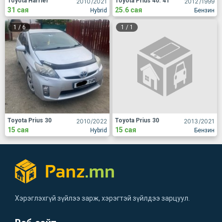
Toyota Harrier
Toyota Prius 40. 41
2010
/2021
2012
/1999
31 сая
25.6 сая
Hybrid
Бензин
1
/
6
1
/
1
Toyota Prius 30
Toyota Prius 30
2010
/2022
2013
/2021
15 сая
15 сая
Hybrid
Бензин
Хэрэглэхгүй зүйлээ зарж, хэрэгтэй зүйлдээ зарцуул.