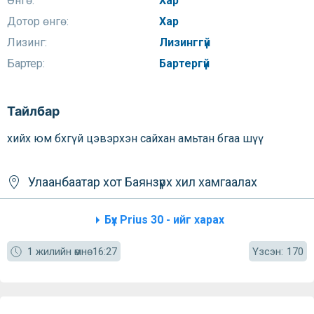
Өнгө:
Хар
Дотор өнгө:
Хар
Лизинг:
Лизинггүй
Бартер:
Бартергүй
Тайлбар
хийх юм бхгүй цэвэрхэн сайхан амьтан бгаа шүү
Улаанбаатар хот
Баянзүрх
хил хамгаалах
Бүх Prius 30 - ийг харах
Үзсэн:
1 жилийн өмнө
16:27
170