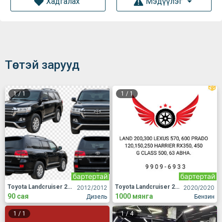
Хадгалах
Мэдүүлэг
Төстэй зарууд
1
/
1
1
/
1
бартертай
бартертай
Toyota Landcruiser 200
Toyota Landcruiser 200
2012
/2012
2020
/2020
90 сая
1000 мянга
Дизель
Бензин
1
/
1
1
/
4