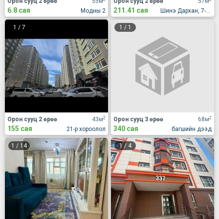
Орон сууц 2 өрөө
55м
Орон сууц 2 өрөө
57м
6.8 сая
211.41 сая
Модны 2
Шинэ Дархан, 7-р хороолол, Жүр Үр үйлдвэрийн хажууд
1
/
7
1
/
1
2
2
Орон сууц 2 өрөө
43м
Орон сууц 3 өрөө
68м
155 сая
340 сая
21-р хороолол
багшийн дээд
1
/
14
1
/
4