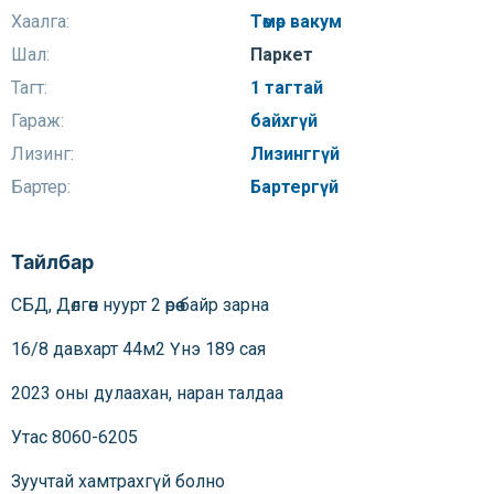
Хаалга:
Төмөр вакум
Шал:
Паркет
Тагт:
1 тагтай
Гараж:
байхгүй
Лизинг:
Лизинггүй
Бартер:
Бартергүй
Тайлбар
СБД, Дөлгөөн нуурт 2 өрөө байр зарна
16/8 давхарт 44м2 Үнэ 189 сая
2023 оны дулаахан, наран талдаа
Утас 8060-6205
Зуучтай хамтрахгүй болно