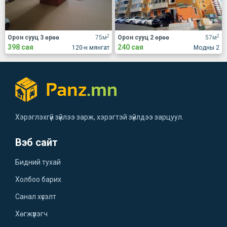
2
2
Орон сууц 3 өрөө
75м
Орон сууц 2 өрөө
57м
398 сая
240 сая
120-н мянгат
Модны 2
Хэрэглэхгүй зүйлээ зарж, хэрэгтэй зүйлдээ зарцуул.
Вэб сайт
Бидний тухай
Холбоо барих
Санал хүсэлт
Хөгжүүлэгч