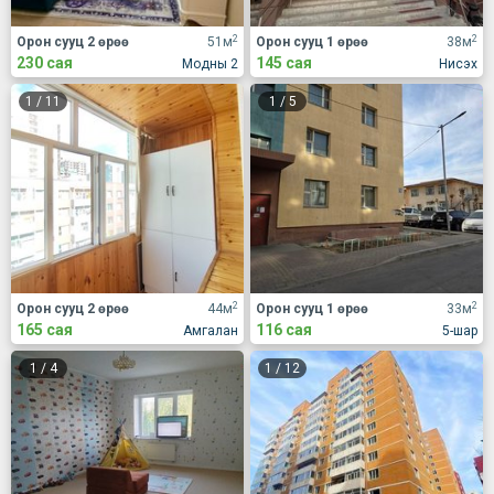
2
2
Орон сууц 2 өрөө
51м
Орон сууц 1 өрөө
38м
230 сая
145 сая
Модны 2
Нисэх
1
/
11
1
/
5
2
2
Орон сууц 2 өрөө
44м
Орон сууц 1 өрөө
33м
165 сая
116 сая
Амгалан
5-шар
1
/
4
1
/
12