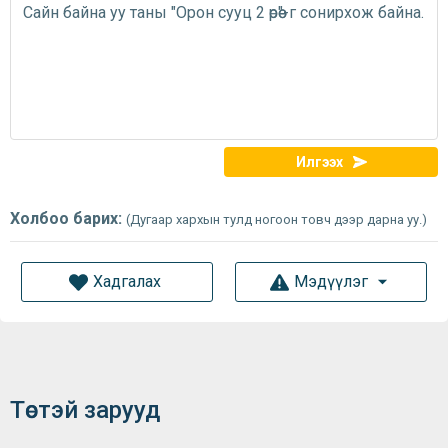
Илгээх
Холбоо барих:
(Дугаар хархын тулд ногоон товч дээр дарна уу.)
Хадгалах
Мэдүүлэг
Төстэй зарууд