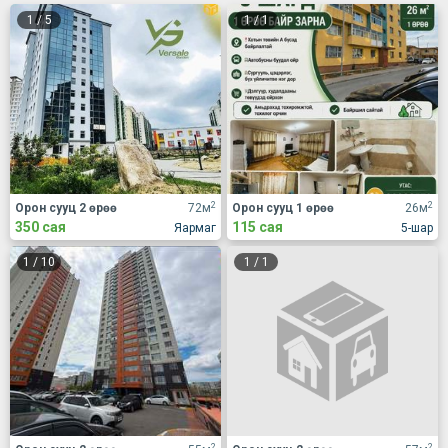
1
/
5
1
/
1
2
2
Орон сууц 2 өрөө
72м
Орон сууц 1 өрөө
26м
350 сая
115 сая
Яармаг
5-шар
1
/
10
1
/
1
2
2