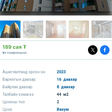
189 сая ₮
Үнэ тохиролцоно
Ашиглалтанд орсон он:
2023
Барилгын давхар:
16 давхар
Байрлах давхар:
8 давхар
Талбайн хэмжээ:
44 м2
Цонхны тоо:
2
Цонх:
Вакум