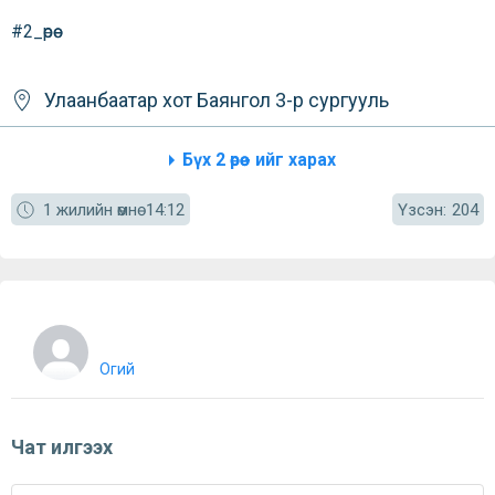
#2_өрөө
Улаанбаатар хот
Баянгол
3-р сургууль
Бүх 2 өрөө - ийг харах
Үзсэн:
1 жилийн өмнө
14:12
204
Огий
Чат илгээх