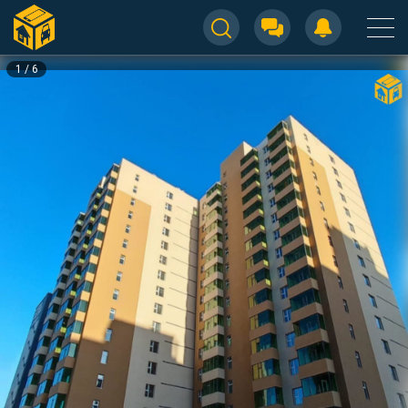
1
/
6