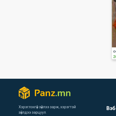
с
2
Хэрэглэхгүй зүйлээ зарж, хэрэгтэй
Вэб
зүйлдээ зарцуул.