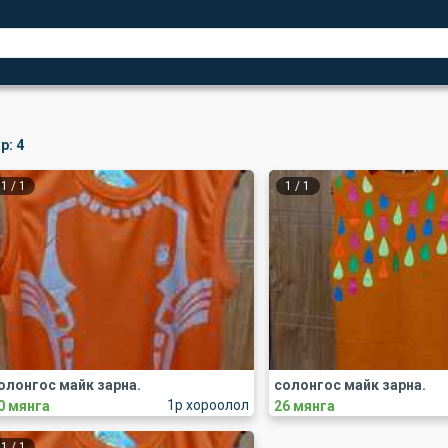
р:
4
1
/
1
1
/
1
олонгос майк зарна.
солонгос майк зарна.
1р хороолол
0 мянга
26 мянга
1
/
1