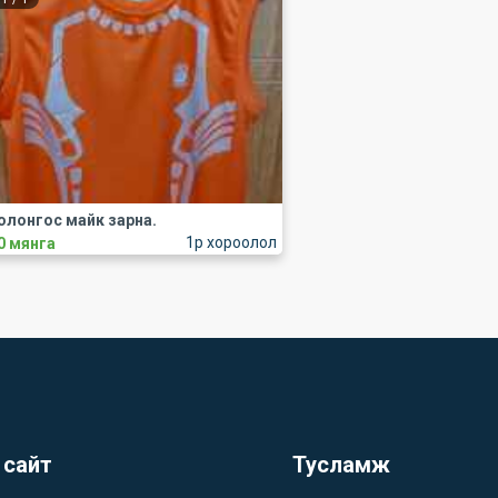
олонгос майк зарна.
1р хороолол
0 мянга
 сайт
Тусламж