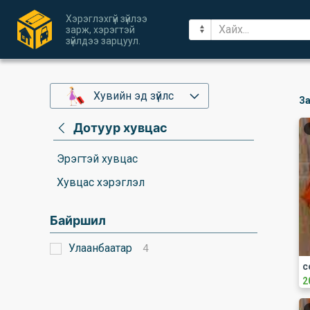
Хэрэглэхгүй зүйлээ
зарж, хэрэгтэй
зүйлдээ зарцуул.
Хувийн эд зүйлс
За
Дотуур хувцас
Эрэгтэй хувцас
Хувцас хэрэглэл
Байршил
Улаанбаатар
4
с
2