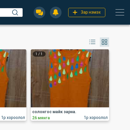
Зар нэмэх
1
/
1
солонгос майк зарна.
1р хороолол
1р хороолол
26 мянга