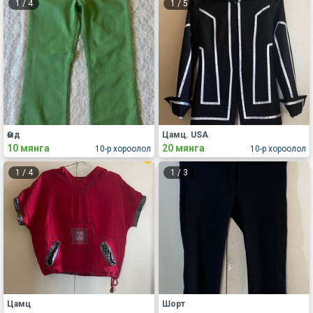
1
/
4
1
/
5
Өмд
Цамц. USA
10 мянга
20 мянга
10-р хороолол
10-р хороолол
1
/
4
1
/
3
Цамц
Шорт