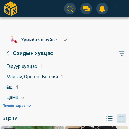
Хувийн эд зүйлс
Охидын хувцас
Гадуур хувцас
1
Малгай, Ороолт, Бээлий
1
Өмд
4
Цамц
6
Бүгдийг харах
Зар:
18