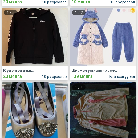
20 мянга
10 мянга
10-р хороолол
10-р хороолол
1
/
5
1
/
2
Юүдэнтэй цамц.
Ширмэл унтлагын хослол
20 мянга
139 мянга
10-р хороолоо
Баянхошуу хөтөл
1
/
2
1
/
1