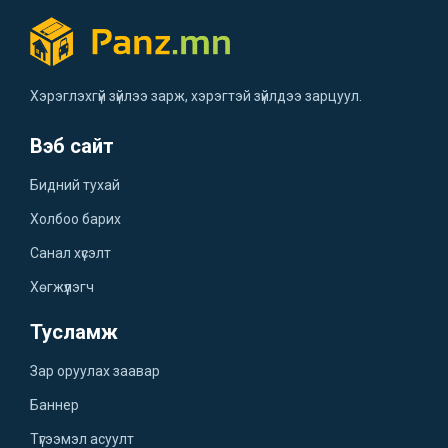
Хэрэглэхгүй зүйлээ зарж, хэрэгтэй зүйлдээ зарцуул.
Вэб сайт
Бидний тухай
Холбоо барих
Санал хүсэлт
Хөгжүүлэгч
Тусламж
Зар оруулах заавар
Баннер
Түгээмэл асуулт