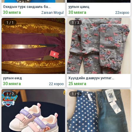
Охидын турк сандааль баларина
уулын цамц
30 мянга
30 мянга
Zaisan Mogul
22хороо
1
/
1
1
/
3
уулын өмд
Хүүхдийн даавуун унтлагын хувцас
30 мянга
25 мянга
22 хороо
1
/
2
1
/
5