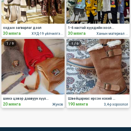
охдын загварлаг дээл
1-6 настай хүүхдийн хослол зарна
30 мянга
30 мянга
ХУД-19 үйлчилгээний төв
Ханын материал хайрхан хороолол 13 байр
1
/
9
1
/
6
шинэ цэвэр даавуун хүүхдийн хувцас зарна 88105547
Швейцариас ирсэн нэхий дотортой арьсан гутал
20 мянга
190 мянга
Жуков
3,4-р хороолол