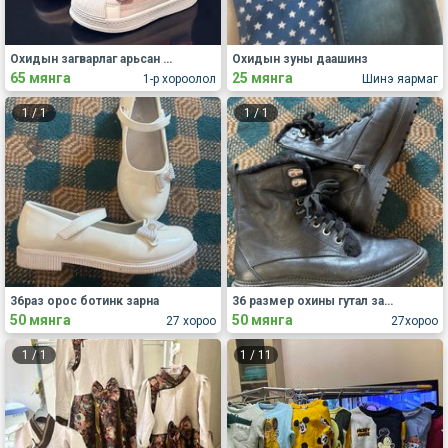
Охидын загварлаг арьсан пүүз
Охидын зуны даашинз
65 мянга
25 мянга
1-р хороолол
Шинэ яармаг
1
/
1
1
/
1
36раз орос ботинк зарна
36 размер охины гутал зарна
50 мянга
50 мянга
27 хороо
27хороо
1
/
1
1
/
11