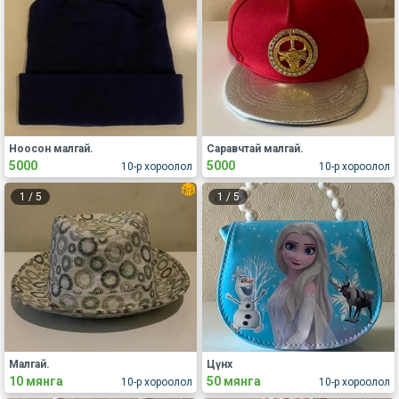
Ноосон малгай.
Саравчтай малгай.
5000
5000
10-р хороолол
10-р хороолол
1
/
5
1
/
5
Малгай.
Цүнх
10 мянга
50 мянга
10-р хороолол
10-р хороолол