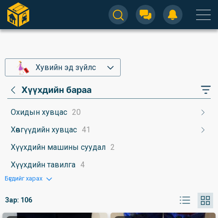
Хувийн эд зүйлс
Хүүхдийн бараа
Охидын хувцас
20
Хөвгүүдийн хувцас
41
Хүүхдийн машины суудал
2
Хүүхдийн тавилга
4
Бүгдийг харах
Зар:
106