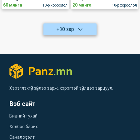
60 мянга
20 мянга
10-р хороолол
10-р хороолол
+30 зар
Хэрэглэхгүй зүйлээ зарж, хэрэгтэй зүйлдээ зарцуул.
Вэб сайт
Бидний тухай
Холбоо барих
Санал хүсэлт