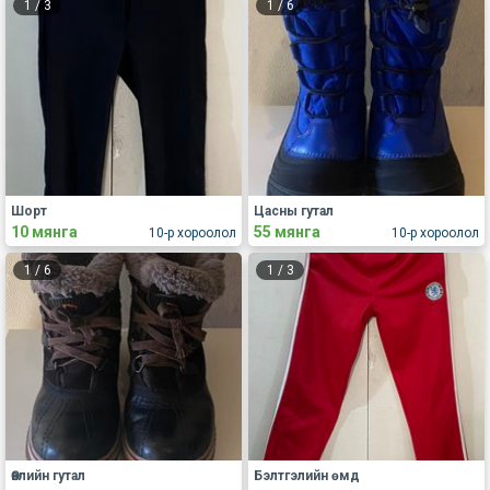
1
/
3
1
/
6
Шорт
Цасны гутал
10 мянга
55 мянга
10-р хороолол
10-р хороолол
1
/
6
1
/
3
Өвлийн гутал
Бэлтгэлийн өмд