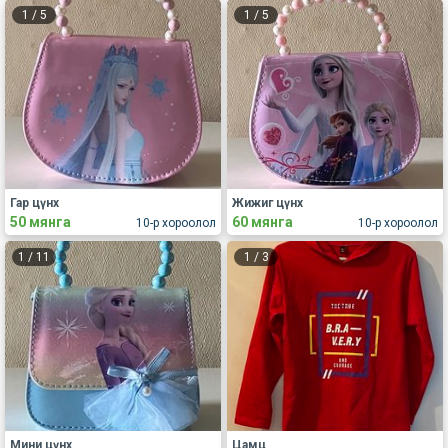
1
/
5
1
/
5
Гар цүнх
Жижиг цүнх
50 мянга
60 мянга
10-р хороолол
10-р хороолол
1
/
11
1
/
3
Мини цүнх
Цамц