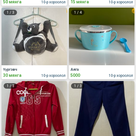
50 мянга
15 мянга
10-р хороолол
10-р хороолол
1
/
3
1
/
4
Үүргэвч
Аяга
30 мянга
5000
10-р хороолол
10-р хороолол
1
/
3
1
/
3