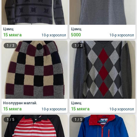
Цамц
Цамц
15 мянга
5000
10-р хороолол
10-р хороолол
1
/
3
1
/
3
Ноолууран малгай.
Цамц
15 мянга
15 мянга
10-р хороолол
10-р хороолол
1
/
5
1
/
5