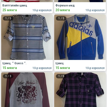
Бэлтгэлийн цамц
Формын өмд
25 мянга
20 мянга
10-р хороолол
10-р хороолол
1
/
5
1
/
5
Цамц. “ Guess “.
Цамц
15 мянга
15 мянга
10-р хороолол
10-р хороолол
1
/
3
1
/
5