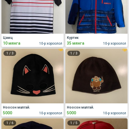
Цамц
Куртик
10 мянга
35 мянга
10-р хороолол
10-р хороолол
1
/
3
1
/
3
Ноосон малгай.
Ноосон малгай.
5000
5000
10-р хороолол
10-р хороолол
1
/
6
1
/
5