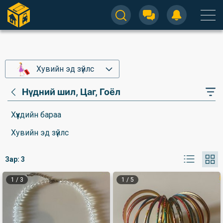
Хувийн эд зүйлс
Нүдний шил, Цаг, Гоёл
Хүүхдийн бараа
Хувийн эд зүйлс
Зар:
3
1
/
3
1
/
5