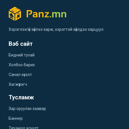
Хэрэглэхгүй зүйлээ зарж, хэрэгтэй зүйлдээ зарцуул.
Вэб сайт
Бидний тухай
Холбоо барих
Санал хүсэлт
Хөгжүүлэгч
Тусламж
Зар оруулах заавар
Баннер
Түгээмэл асуулт