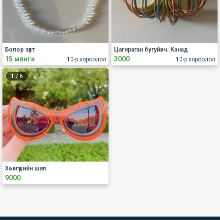
Болор зүүлт
Цагираган бугуйвч. Канад
15 мянга
3000
10-р хороолол
10-р хороолол
1
/
6
Хөвгүүдийн шил
9000