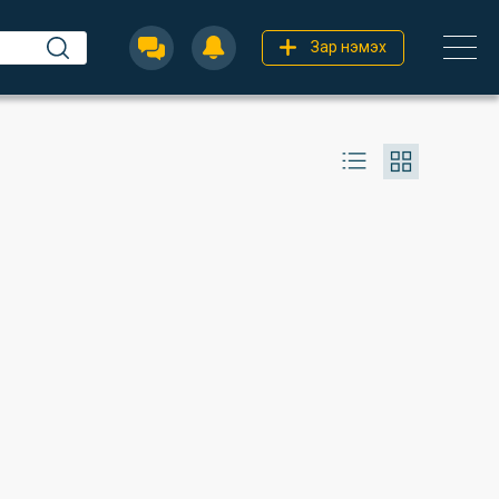
Зар нэмэх