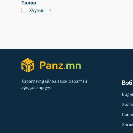
Төлөв
Хуучин
1
Хэрэглэхгүй зүйлээ зарж, хэрэгтэй
Вэб
зүйлдээ зарцуул.
Бидн
Холб
Санал
Хөгжү