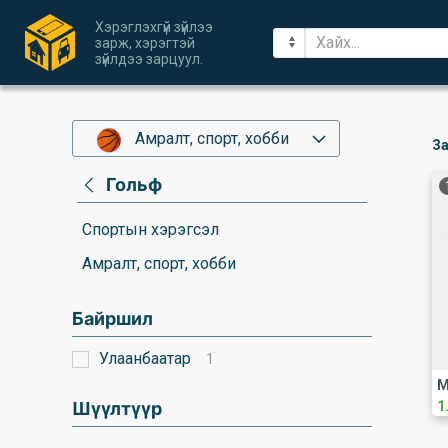
Хэрэглэхгүй зүйлээ
зарж, хэрэгтэй
зүйлдээ зарцуул.
Амралт, спорт, хобби
За
Гольф
Спортын хэрэгсэл
Амралт, спорт, хобби
Байршил
Улаанбаатар
1
Шүүлтүүр
1