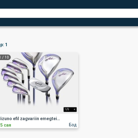
р:
1
1
/
10
Mizuno efil zagvariin emegtei set zarna.
Бзд
.5 сая