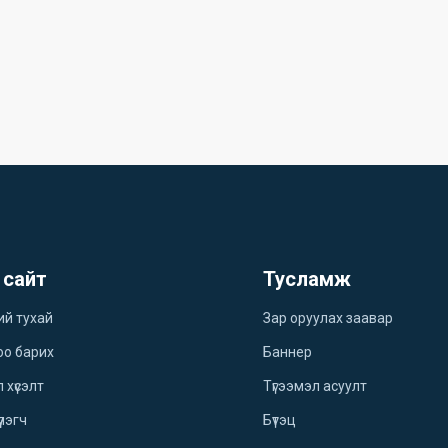
 сайт
Тусламж
ий тухай
Зар оруулах заавар
оо барих
Баннер
 хүсэлт
Түгээмэл асуулт
үлэгч
Бүтэц