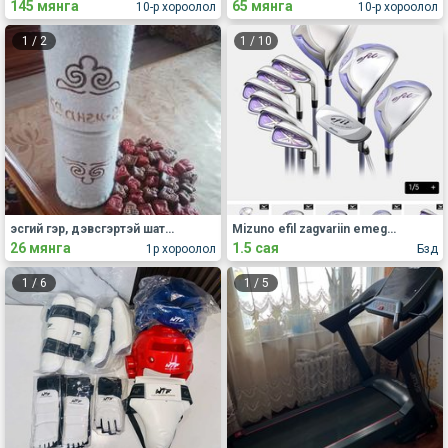
145 мянга
65 мянга
10-р хороолол
10-р хороолол
1
/
2
1
/
10
эсгий гэр, дэвсгэртэй шатар зарна.
Mizuno efil zagvariin emegtei set zarna.
26 мянга
1.5 сая
1р хороолол
Бзд
1
/
6
1
/
5