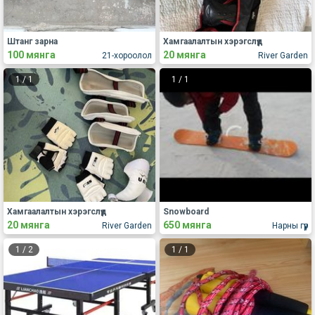
Штанг зарна
Хамгаалалтын хэрэгслүүд
100 мянга
20 мянга
21-хороолол
River Garden
1
/
1
1
/
1
Хамгаалалтын хэрэгслүүд
Snowboard
20 мянга
650 мянга
River Garden
Нарны гүүр
1
/
2
1
/
1