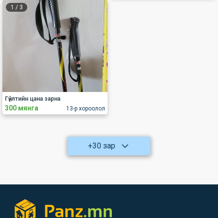
1
/
3
Гүйлтийн цана зарна
300 мянга
13-р хороолол
+30 зар