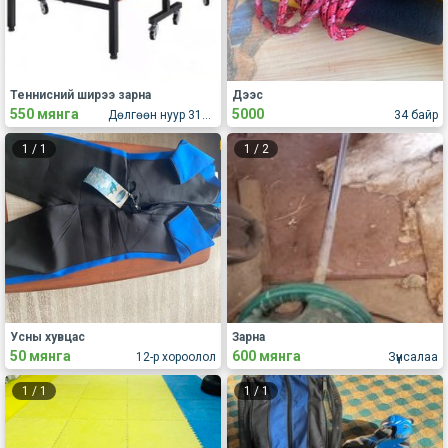
Теннисний ширээ зарна
Дээс
550 мянга
5000
Дөлгөөн нуур 31а байр
34 байр
1
/
1
1
/
2
Усны хувцас
Зарна
50 мянга
600 мянга
12-р хороолол
Зүүнсалаа
1
/
1
1
/
1