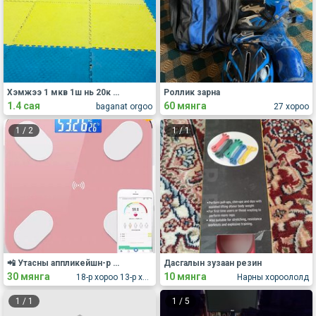
Хэмжээ 1 мкв 1ш нь 20к 70ш байгаа. Салгаж зарахгүй”
Роллик зарна
1.4 сая
60 мянга
baganat orgoo
27 хороо
1
/
2
1
/
1
📲 Утасны аппликейшн-р холбогддог биеийн ерөнхий үзүүлэлт шалгадаг ухаалаг жин
Дасгалын зузаан резин
30 мянга
10 мянга
18-р хороо 13-р хороолол 12-74
Нарны хороололд
1
/
1
1
/
5