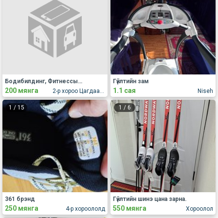
Бодибилдинг, Фитнессын БЭЛТГЭЛИЙН ЦҮНХ
Гүйлтийн зам
200 мянга
1.1 сая
2-р хороо Цагдаа хотхон 13-7
Niseh
1
/
15
1
/
6
361 брэнд
Гүйлтийн шинэ цана зарна.
250 мянга
550 мянга
4-р хороололд
Хороолол