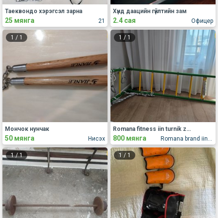
Таеквондо хэрэгсэл зарна
Хүнд даацийн гүйлтийн зам
25 мянга
2.4 сая
21
Офицер
1
/
1
1
/
1
Мончок нунчак
Romana fitness iin turnik zarna
50 мянга
800 мянга
Нисэх
Romana brand iin barag shine turnik zarna
1
/
1
1
/
1