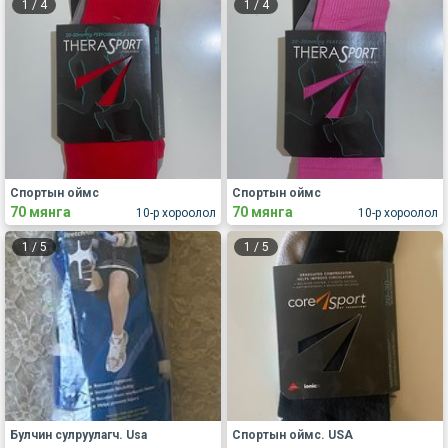
1
/
4
1
/
4
Спортын оймс
Спортын оймс
70 мянга
70 мянга
10-р хороолол
10-р хороолол
1
/
5
1
/
5
Булчин сулруулагч. Usa
Спортын оймс. USA