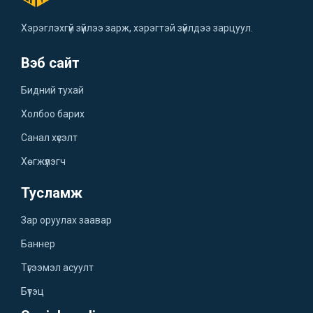
Хэрэглэхгүй зүйлээ зарж, хэрэгтэй зүйлдээ зарцуул.
Вэб сайт
Бидний тухай
Холбоо барих
Санал хүсэлт
Хөгжүүлэгч
Тусламж
Зар оруулах заавар
Баннер
Түгээмэл асуулт
Бүтэц