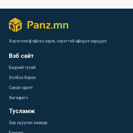
Хэрэглэхгүй зүйлээ зарж, хэрэгтэй зүйлдээ зарцуул.
Вэб сайт
Бидний тухай
Холбоо барих
Санал хүсэлт
Хөгжүүлэгч
Тусламж
Зар оруулах заавар
Баннер