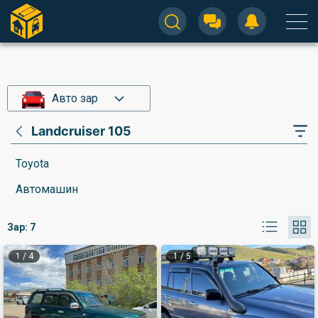
Авто зар
Landcruiser 105
Toyota
Автомашин
Зар:
7
1
/
4
1
/
5