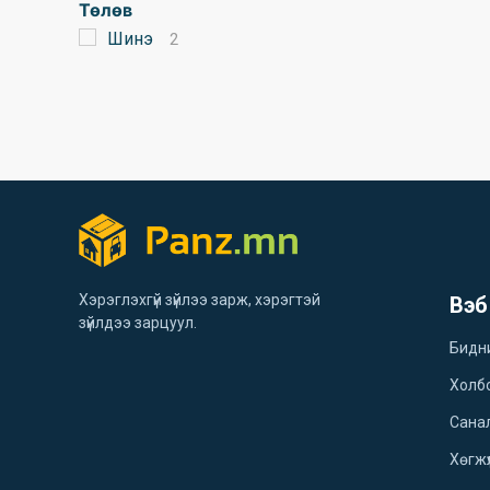
Төлөв
Шинэ
2
Хэрэглэхгүй зүйлээ зарж, хэрэгтэй
Вэб
зүйлдээ зарцуул.
Бидн
Холб
Санал
Хөгжү