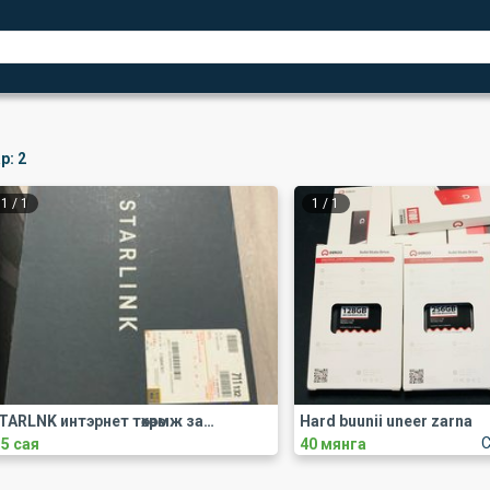
р:
2
1
/
1
1
/
1
STARLNK интэрнет төхөөрөмж загрна
Hard buunii uneer zarna
C
.5 сая
40 мянга