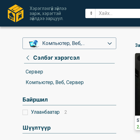
Хэрэглэхгүй зүйлээ
зарж, хэрэгтэй
зүйлдээ зарцуул.
Компьютер, Веб,
За
Сервер
Сэлбэг хэрэгсэл
Сервер
Компьютер, Веб, Сервер
Байршил
Улаанбаатар
2
Шүүлтүүр
2