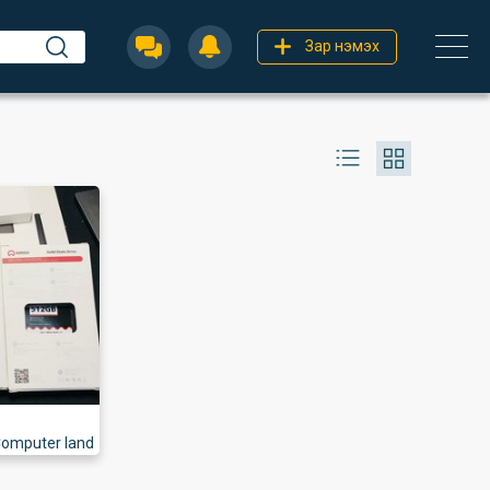
Зар нэмэх
omputer land