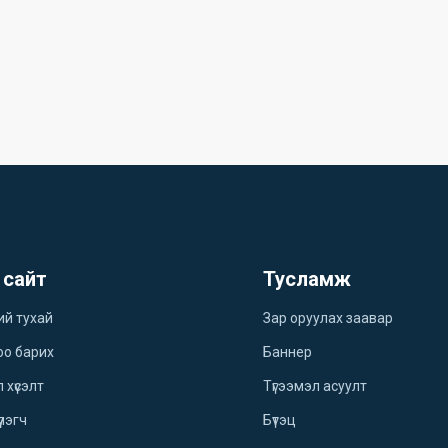
 сайт
Тусламж
ий тухай
Зар оруулах заавар
оо барих
Баннер
 хүсэлт
Түгээмэл асуулт
үлэгч
Бүтэц