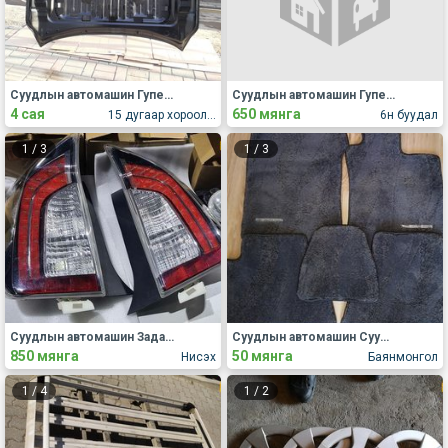
Суудлын автомашин Гупер, капот, хаалга, крылья
Суудлын автомашин Гупер, капот, хаалга, крылья
4 сая
650 мянга
15 дугаар хороолол Жуковт
6н буудал
1
/
3
1
/
3
Суудлын автомашин Задаргаа, сэлбэг
Суудлын автомашин Суудлын бүрээс, дэвсгэр
850 мянга
50 мянга
Нисэх
Баянмонгол
1
/
4
1
/
2