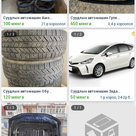
Суудлын автомашин Амортизатор пүрш
Суудлын автомашин Гупер, капот, хаалга, крылья
100 мянга
650 мянга
21-р хороолол
3,4 р хороолол
1
/
3
1
/
2
Суудлын автомашин Обуд, дугуй
Суудлын автомашин Задаргаа, сэлбэг
120 мянга
50 мянга
1-р хороо, 24-2р байр
1
/
3
1
/
1