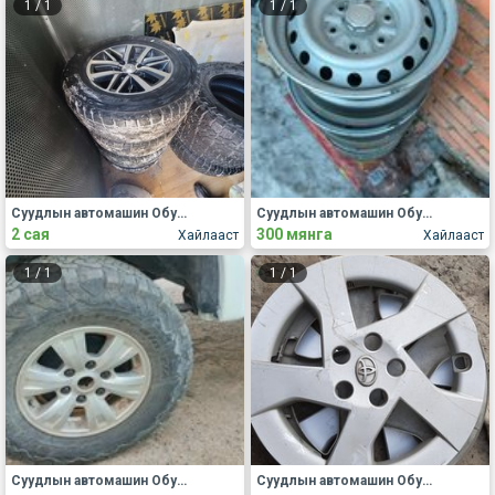
1
/
1
1
/
1
Суудлын автомашин Обуд, дугуй
Суудлын автомашин Обуд, дугуй
2 сая
300 мянга
Хайлааст
Хайлааст
1
/
1
1
/
1
Суудлын автомашин Обуд, дугуй
Суудлын автомашин Обуд, дугуй