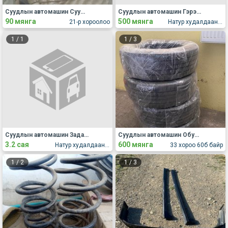
Суудлын автомашин Суудлын бүрээс, дэвсгэр
Суудлын автомашин Гэрэл, дохио, толь, ламп
90 мянга
500 мянга
21-р хороолоо
Натур худалдааны төв
1
/
1
1
/
3
Суудлын автомашин Задаргаа, сэлбэг
Суудлын автомашин Обуд, дугуй
3.2 сая
600 мянга
Натур худалдааны төв
33 хороо 60б байр
1
/
2
1
/
3