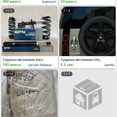
400 мянга
30 мянга
Хайлааст
1
/
1
1
/
5
Суудлын автомашин Амортизатор пүрш
Суудлын автомашин Обуд, дугуй
340 мянга
5.5 сая
Цагаан байраас телевиз давдаг нарийн замд
Цамба
1
/
10
1
/
1