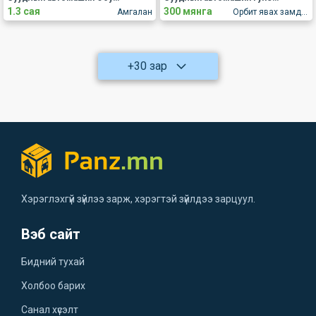
1.3 сая
300 мянга
Амгалан
Орбит явах замд Шинэ Цэргийн хотхон
+30 зар
Хэрэглэхгүй зүйлээ зарж, хэрэгтэй зүйлдээ зарцуул.
Вэб сайт
Бидний тухай
Холбоо барих
Санал хүсэлт