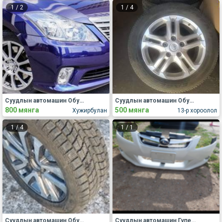
1
/
2
1
/
4
Суудлын автомашин Обуд, дугуй
Суудлын автомашин Обуд, дугуй
800 мянга
500 мянга
Хужирбулан
13-р хороолол
1
/
4
1
/
1
Суудлын автомашин Обуд, дугуй
Суудлын автомашин Гупер, капот, хаалга, крылья