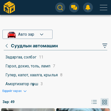
Авто зар
Суудлын автомашин
Задаргаа, сэлбэг
11
Гэрэл, дохио, толь, ламп
7
Гупер, капот, хаалга, крылья
8
Амортизатор пүрш
3
Бүгдийг харах
Зар:
49