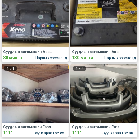
Суудлын автомашин Аккумлятор, батерей
Суудлын автомашин Аккумлятор, батерей
80 мянга
130 мянга
Нарны хороололд
Нарны хороололд
1
/
1
1
/
4
Суудлын автомашин Гэрэл, дохио, толь, ламп
Суудлын автомашин Гупер, капот, хаалга, крылья
1111
1111
Зүүнхараа Гоё сэлбэгийн дэлгүүр
Зүүнхараа Гоё авто сэлбэгийн дэлгүүр