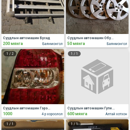
Суудлын автомашин Бусад
Суудлын автомашин Обуд, дугуй
200 мянга
50 мянга
Баянмонгол
Баянмонгол
1
/
2
1
/
1
Суудлын автомашин Гэрэл, дохио, толь, ламп
Суудлын автомашин Гупер, капот, хаалга, крылья
1000
600 мянга
4 р хороолол
Алтай хотхон
1
/
1
1
/
1