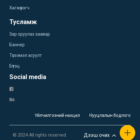
Хөгжүүлэгч
Тусламж
Зар оруулах заавар
Баннер
Түгээмэл асуулт
Бүтэц
Social media
Үйлчилгээний нөхцөл
Нууцлалын бодлого
© 2024 All rights reserved.
Дээш очих