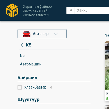
Хэрэглэхгүй зүйлээ
зарж, хэрэгтэй
зүйлдээ зарцуул.
Авто зар
За
K5
Kia
Автомашин
Байршил
Улаанбаатар
4
K
Шүүлтүүр
5