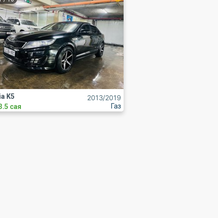
ia K5
2013
/2019
Газ
3.5 сая