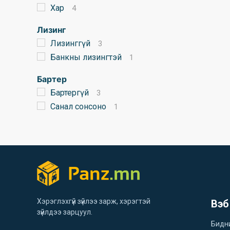
Хар
4
Лизинг
Лизинггүй
3
Банкны лизингтэй
1
Бартер
Бартергүй
3
Санал сонсоно
1
Хэрэглэхгүй зүйлээ зарж, хэрэгтэй
Вэб
зүйлдээ зарцуул.
Бидн