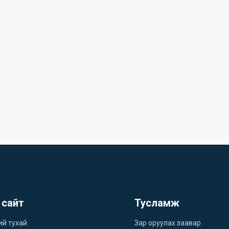
 сайт
Тусламж
ий тухай
Зар оруулах заавар