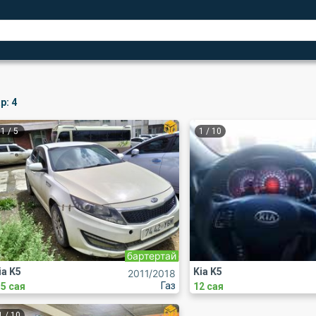
р:
4
1
/
5
1
/
10
бартертай
ia K5
Kia K5
2011
/2018
Газ
.5 сая
12 сая
1
/
10