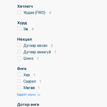
Хөтлөгч
Урдаа (FWD)
4
Хүрд
Зөв
4
Нөхцөл
Дугаар авсан
2
Дугаар аваагүй
1
Шинэ
1
Өнгө
Хар
1
Саарал
1
Мөнгөлөг
1
Бүгдийг харах
Дотор өнгө