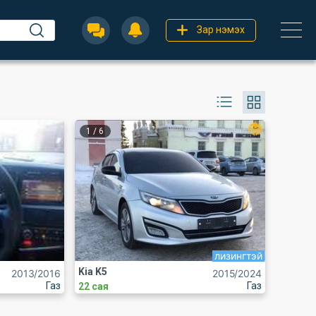
Зар нэмэх
1
/
6
лизингтэй
Kia K5
2013
/2016
2015
/2024
Газ
Газ
22 сая