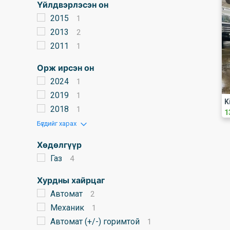
Үйлдвэрлэсэн он
2015
1
2013
2
2011
1
Орж ирсэн он
2024
1
2019
1
K
2018
1
1
Бүгдийг харах
Хөдөлгүүр
Газ
4
Хурдны хайрцаг
Автомат
2
Механик
1
Автомат (+/-) горимтой
1