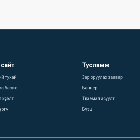
 сайт
Тусламж
ий тухай
Зар оруулах заавар
оо барих
Баннер
 хүсэлт
Түгээмэл асуулт
үлэгч
Бүтэц