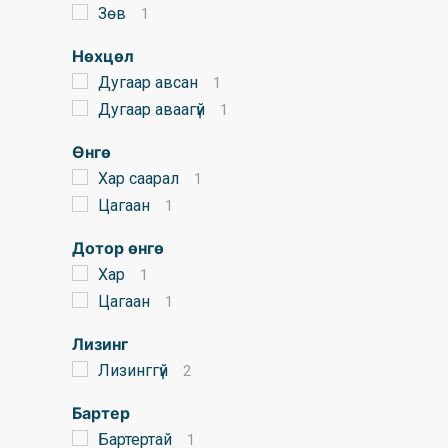
Зөв
1
Нөхцөл
Дугаар авсан
1
Дугаар аваагүй
1
Өнгө
Хар саарал
1
Цагаан
1
Дотор өнгө
Хар
1
Цагаан
1
Лизинг
Лизинггүй
2
Бартер
Бартертай
1