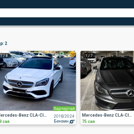
р:
2
1
/
8
1
/
7
бартертай
Mercedes-Benz CLA-Class
Mercedes-Benz CLA-Class
2018
/2024
Бензин
8 сая
75 сая