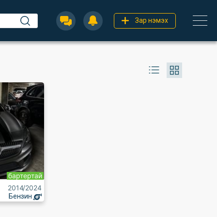
Зар нэмэх
бартертай
2014
/2024
Бензин