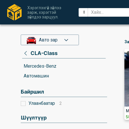
Хэрэглэхгүй зүйлээ
зарж, хэрэгтэй
зүйлдээ зарцуул.
Авто зар
За
CLA-Class
Mercedes-Benz
Автомашин
Байршил
Улаанбаатар
2
Шүүлтүүр
5