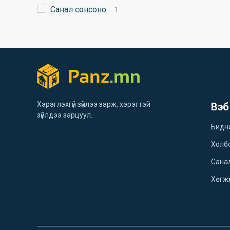
Санал сонсоно
1
Хэрэглэхгүй зүйлээ зарж, хэрэгтэй
Вэб
зүйлдээ зарцуул.
Бидн
Холб
Санал
Хөгжү