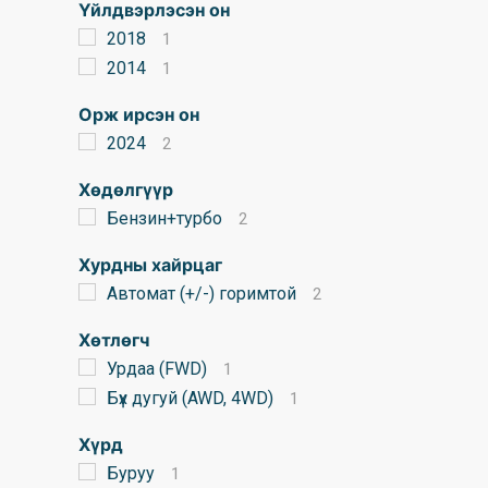
Үйлдвэрлэсэн он
2018
1
2014
1
Орж ирсэн он
2024
2
Хөдөлгүүр
Бензин+турбо
2
Хурдны хайрцаг
Автомат (+/-) горимтой
2
Хөтлөгч
Урдаа (FWD)
1
Бүх дугуй (AWD, 4WD)
1
Хүрд
Буруу
1