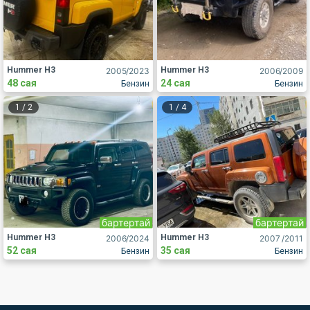
Hummer H3
Hummer H3
2005
/2023
2006
/2009
48 сая
24 сая
Бензин
Бензин
1
/
2
1
/
4
бартертай
бартертай
Hummer H3
Hummer H3
2006
/2024
2007
/2011
52 сая
35 сая
Бензин
Бензин