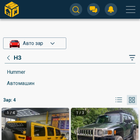
Авто зар
H3
Hummer
Автомашин
Зар:
4
1
/
4
1
/
3