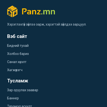
Хэрэглэхгүй зүйлээ зарж, хэрэгтэй зүйлдээ зарцуул.
Вэб сайт
Бидний тухай
Холбоо барих
Санал хүсэлт
Хөгжүүлэгч
Тусламж
Зар оруулах заавар
Баннер
Түгээмэл асуулт